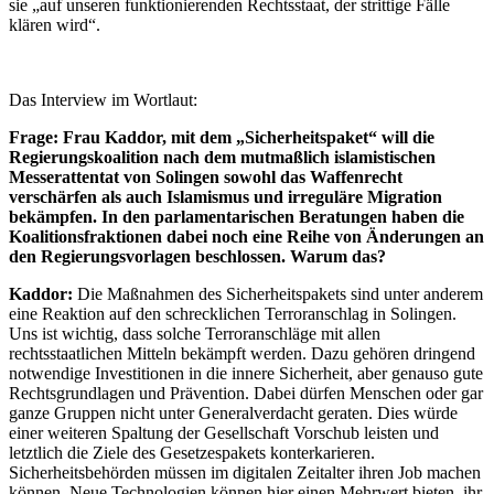
sie „auf unseren funktionierenden Rechtsstaat, der strittige Fälle
klären wird“.
Das Interview im Wortlaut:
Frage: Frau Kaddor, mit dem „Sicherheitspaket“ will die
Regierungskoalition nach dem mutmaßlich islamistischen
Messerattentat von Solingen sowohl das Waffenrecht
verschärfen als auch Islamismus und irreguläre Migration
bekämpfen. In den parlamentarischen Beratungen haben die
Koalitionsfraktionen dabei noch eine Reihe von Änderungen an
den Regierungsvorlagen beschlossen. Warum das?
Kaddor:
Die Maßnahmen des Sicherheitspakets sind unter anderem
eine Reaktion auf den schrecklichen Terroranschlag in Solingen.
Uns ist wichtig, dass solche Terroranschläge mit allen
rechtsstaatlichen Mitteln bekämpft werden. Dazu gehören dringend
notwendige Investitionen in die innere Sicherheit, aber genauso gute
Rechtsgrundlagen und Prävention. Dabei dürfen Menschen oder gar
ganze Gruppen nicht unter Generalverdacht geraten. Dies würde
einer weiteren Spaltung der Gesellschaft Vorschub leisten und
letztlich die Ziele des Gesetzespakets konterkarieren.
Sicherheitsbehörden müssen im digitalen Zeitalter ihren Job machen
können. Neue Technologien können hier einen Mehrwert bieten, ihr