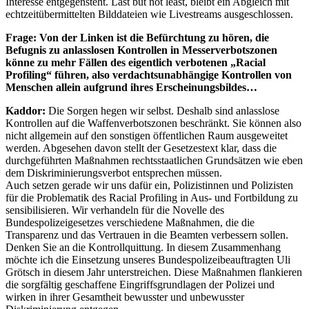
Interesse entgegensteht. Last but not least, bleibt ein Abgleich mit
echtzeitübermittelten Bilddateien wie Livestreams ausgeschlossen.
Frage: Von der Linken ist die Befürchtung zu hören, die
Befugnis zu anlasslosen Kontrollen in Messerverbotszonen
könne zu mehr Fällen des eigentlich verbotenen „Racial
Profiling“ führen, also verdachtsunabhängige Kontrollen von
Menschen allein aufgrund ihres Erscheinungsbildes…
Kaddor:
Die Sorgen hegen wir selbst. Deshalb sind anlasslose
Kontrollen auf die Waffenverbotszonen beschränkt. Sie können also
nicht allgemein auf den sonstigen öffentlichen Raum ausgeweitet
werden. Abgesehen davon stellt der Gesetzestext klar, dass die
durchgeführten Maßnahmen rechtsstaatlichen Grundsätzen wie eben
dem Diskriminierungsverbot entsprechen müssen.
Auch setzen gerade wir uns dafür ein, Polizistinnen und Polizisten
für die Problematik des Racial Profiling in Aus- und Fortbildung zu
sensibilisieren. Wir verhandeln für die Novelle des
Bundespolizeigesetzes verschiedene Maßnahmen, die die
Transparenz und das Vertrauen in die Beamten verbessern sollen.
Denken Sie an die Kontrollquittung. In diesem Zusammenhang
möchte ich die Einsetzung unseres Bundespolizeibeauftragten Uli
Grötsch in diesem Jahr unterstreichen. Diese Maßnahmen flankieren
die sorgfältig geschaffene Eingriffsgrundlagen der Polizei und
wirken in ihrer Gesamtheit bewusster und unbewusster