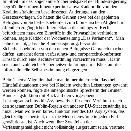
Im Streit um das sogenannte Sicherheitspaket der Bundesregierung
begrüßt die Grünen-Innenexpertin Lamya Kaddor die von den
Koalitionsfraktionen beschlossenen Änderungen an den
Gesetzesvorlagen. So hätten die Grünen etwa bei der geplanten
Befugnis von Sicherheitsbehörden zum biometrischen Abgleich mit
öffentlich zugänglichen Internetdaten die anfangs zu Recht
befürchteten massiven Eingriffe in die Privatsphäre verhindern
können, sagte Kaddor der Wochenzeitung „Das Parlament“. Man
habe erreicht, „dass die Bundesregierung, bevor die
Sicherheitsbehörden von den neuen Befugnisse Gebrauch machen
dürfen, zunächst deren verfassungs- und europarechtskonformen
Einsatz durch eine Rechtsverordnung vorzeichnen muss“. Darin
seien auch zahlreiche Sicherheitsvorkehrungen mit Blick auf die
informationelle Selbstbestimmung eingezogen.
Beim Thema Migration habe man immerhin erreicht, dass bei
Härtefallsituationen etwa bei Kindern weiterhin Leistungen gewährt
werden können, fügte die innenpolitische Sprecherin der Grünen-
Bundestagsfraktion mit Blick auf den vorgesehenen
Leistungsausschluss für Asylbewerber, für deren Verfahren nach
den sogenannten Dublin-Regeln ein anderer EU-Staat zuständig ist,
hinzu. Man wolle ein faires, funktionierendes EU-Asylsystem, das
gleichzeitig sicherstellt, dass die Menschenwürde in jedem Fall
gewährleistet ist. Auch wenn ihre Zweifel an der
Verfassungsmäßigkeit nicht vollständig ausgeräumt seien, vertraue