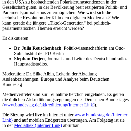
in den USA zu beobachtenden Polarisierungstendenzen in der
Gesellschaft guten, in der Bevölkerung breit rezipierten Politik- und
Parlamentsjournalismus zu ermöglichen. Wie wirkt sich die
technische Revolution der KI in den digitalen Medien aus? Wie
kann gerade die jüngere „Tiktok-Generation“ bei politisch-
parlamentarischen Themen erreicht werden?
Es diskutieren:
Dr. Julia Reuschenbach
, Politikwissenschaftlerin am Otto-
Suhr-Institut der FU Berlin
Stephan Detjen
, Journalist und Leiter des Deutschlandradio-
Hauptstadtstudios.
Moderation: Dr. Silke Albin, Leiterin der Abteilung
Außenbeziehungen, Europa und Analyse beim Deutschen
Bundestag
Medienvertreter sind zur Teilnahme herzlich eingeladen. Es gelten
die üblichen Akkreditierungsregelungen des Deutschen Bundestages
(
www.bundestag.de/akkreditierung
(Interner Link)
).
Die Sitzung wird
live
im Internet unter
www.bundestag.de
(Interner
Link)
und auf mobilen Endgeräten übertragen. Am Folgetag ist sie
in der
Mediathek
(Interner Link)
abrufbar.