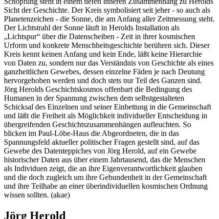
Schöpfung steht in einem tiefen inneren Zusammenhang zu Herolds
Sicht der Geschichte. Der Kreis symbolisiert seit jeher - so auch als
Planetenzeichen - die Sonne, die am Anfang aller Zeitmessung steht.
Der Lichtstrahl der Sonne läuft in Herolds Installation als
„Lichtspur“ über die Datenscheiben - Zeit in ihrer kosmischen
Urform und konkrete Menschheitsgeschichte berühren sich. Dieser
Kreis kennt keinen Anfang und kein Ende, läßt keine Hierarchie
von Daten zu, sondern nur das Verständnis von Geschichte als eines
ganzheitlichen Gewebes, dessen einzelne Fäden je nach Deutung
hervorgehoben werden und doch stets nur Teil des Ganzen sind.
Jörg Herolds Geschichtskosmos offenbart die Bedingung des
Humanen in der Spannung zwischen dem selbstgestalteten
Schicksal des Einzelnen und seiner Einbettung in die Gemeinschaft
und läßt die Freiheit als Möglichkeit individueller Entscheidung in
übergreifenden Geschichtszusammenhängen aufleuchten. So
blicken im Paul-Löbe-Haus die Abgeordneten, die in das
Spannungsfeld aktueller politischer Fragen gestellt sind, auf das
Gewebe des Datenteppiches von Jörg Herold, auf ein Gewebe
historischer Daten aus über einem Jahrtausend, das die Menschen
als Individuen zeigt, die an ihre Eigenverantwortlichkeit glauben
und die doch zugleich um ihre Gebundenheit in der Gemeinschaft
und ihre Teilhabe an einer überindividuellen kosmischen Ordnung
wissen sollten. (akae)
Jörg Herold