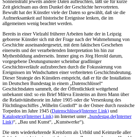
Sonnenstrahl jeweils andere Daten aufleuchten, läßt sie für kurze
Zeit gleichsam aus dem Dunkel der Geschichte hervortreten.
Bewußt hat der Künstler viele der Daten so gewählt, daß sie die
Aufmerksamkeit auf historische Ereignisse lenken, die im
allgemeinen wenig beachtet werden.
Bereits in einer Vielzahl früherer Arbeiten hatte der in Leipzig
geborene Künstler sich mit der Frage nach der Wahrnehmung von
Geschichte auseinandergesetzt, mit dem faktischen Geschehen
einerseits und der verarbeitenden Interpretation bis hin zur
Mythenbildung andrerseits. Immer ging es Jörg Herold darum,
vorgegebene Deutungsmuster scheinbar gradliniger
Geschichtsverläufe aufzubrechen durch die Fokussierung von
Ereignissen im Windschatten einer verbreiteten Geschichtsdeutung.
Dieser Strategie des Künstlers entspricht, daß er für die Installation
im Deutschen Bundestag in einem „Datenschlüssel“
Geschichtsdaten sammelt, die der Öffentlichkeit weitgehend
unbekannt sind: so ein Brief Mileva Einsteins an ihren Mann über
die Relativitätstheorie im Jahre 1905 oder die Versenkung des
Flüchtlingsschiffes „Wilhelm Gustloff“ in der Ostsee durch russische
Torpedos im Jahre 1945 (
Datenschlüssel
(Interner Link)
und
Katalogtext
(Interner Link)
im Internet unter „
bundestag.de
(Interner
Link)
“, „Bau und Kunst“, „Kunstwerke“).
Die stets wiederkehrende Kreisform als Urbild und Keimzelle aller