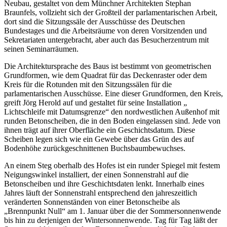
Neubau, gestaltet von dem Münchner Architekten Stephan
Braunfels, vollzieht sich der Großteil der parlamentarischen Arbeit,
dort sind die Sitzungssäle der Ausschüsse des Deutschen
Bundestages und die Arbeitsräume von deren Vorsitzenden und
Sekretariaten untergebracht, aber auch das Besucherzentrum mit
seinen Seminarräumen.
Die Architektursprache des Baus ist bestimmt von geometrischen
Grundformen, wie dem Quadrat für das Deckenraster oder dem
Kreis für die Rotunden mit den Sitzungssälen für die
parlamentarischen Ausschüsse. Eine dieser Grundformen, den Kreis,
greift Jörg Herold auf und gestaltet für seine Installation „
Lichtschleife mit Datumsgrenze“ den nordwestlichen Außenhof mit
runden Betonscheiben, die in den Boden eingelassen sind. Jede von
ihnen trägt auf ihrer Oberfläche ein Geschichtsdatum. Diese
Scheiben legen sich wie ein Gewebe über das Grün des auf
Bodenhöhe zurückgeschnittenen Buchsbaumbewuchses.
An einem Steg oberhalb des Hofes ist ein runder Spiegel mit festem
Neigungswinkel installiert, der einen Sonnenstrahl auf die
Betonscheiben und ihre Geschichtsdaten lenkt. Innerhalb eines
Jahres läuft der Sonnenstrahl entsprechend den jahreszeitlich
veränderten Sonnenständen von einer Betonscheibe als
„Brennpunkt Null“ am 1. Januar über die der Sommersonnenwende
bis hin zu derjenigen der Wintersonnenwende. Tag für Tag läßt der