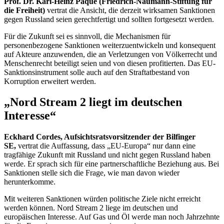
Prof. Dr. Karl-Heinz
Paqué
(Friedrich-Naumann-Stiftung für
die Freiheit)
vertrat die Ansicht, die derzeit wirksamen Sanktionen
gegen Russland seien gerechtfertigt und sollten fortgesetzt werden.
Für die Zukunft sei es sinnvoll, die Mechanismen für
personenbezogene Sanktionen weiterzuentwickeln und konsequent
auf Akteure anzuwenden, die an Verletzungen von Völkerrecht und
Menschenrecht beteiligt seien und von diesen profitierten. Das EU-
Sanktionsinstrument solle auch auf den Straftatbestand von
Korruption erweitert werden.
„Nord
Stream
2 liegt im deutschen
Interesse“
Eckhard Cordes, Aufsichtsratsvorsitzender der Bilfinger
SE,
vertrat die Auffassung, dass „EU-Europa“ nur dann eine
tragfähige Zukunft mit Russland und nicht gegen Russland haben
werde. Er sprach sich für eine partnerschaftliche Beziehung aus. Bei
Sanktionen stelle sich die Frage, wie man davon wieder
herunterkomme.
Mit weiteren Sanktionen würden politische Ziele nicht erreicht
werden können. Nord
Stream
2 liege im deutschen und
europäischen Interesse. Auf Gas und Öl werde man noch Jahrzehnte