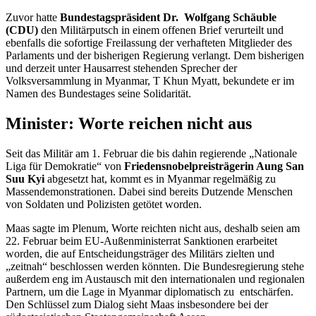
Zuvor hatte
Bundestagspräsident Dr. Wolfgang Schäuble
(CDU)
den Militärputsch in einem offenen Brief verurteilt und
ebenfalls die sofortige Freilassung der verhafteten Mitglieder des
Parlaments und der bisherigen Regierung verlangt. Dem bisherigen
und derzeit unter Hausarrest stehenden Sprecher der
Volksversammlung in Myanmar, T Khun Myatt, bekundete er im
Namen des Bundestages seine Solidarität.
Minister: Worte reichen nicht aus
Seit das Militär am 1. Februar die bis dahin regierende „Nationale
Liga für Demokratie“ von
Friedensnobelpreisträgerin Aung San
Suu Kyi
abgesetzt hat, kommt es in Myanmar regelmäßig zu
Massendemonstrationen. Dabei sind bereits Dutzende Menschen
von Soldaten und Polizisten getötet worden.
Maas sagte im Plenum, Worte reichten nicht aus, deshalb seien am
22. Februar beim EU-Außenministerrat Sanktionen erarbeitet
worden, die auf Entscheidungsträger des Militärs zielten und
„zeitnah“ beschlossen werden könnten. Die Bundesregierung stehe
außerdem eng im Austausch mit den internationalen und regionalen
Partnern, um die Lage in Myanmar diplomatisch zu entschärfen.
Den Schlüssel zum Dialog sieht Maas insbesondere bei der