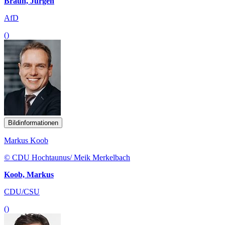
Braun, Jürgen
AfD
()
Bildinformationen
Markus Koob
© CDU Hochtaunus/ Meik Merkelbach
Koob, Markus
CDU/CSU
()