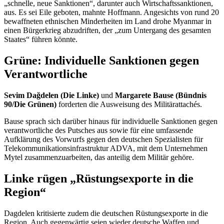
„schnelle, neue Sanktionen“, darunter auch Wirtschaftssanktionen,
aus. Es sei Eile geboten, mahnte Hoffmann. Angesichts von rund 20
bewaffneten ethnischen Minderheiten im Land drohe Myanmar in
einen Bürgerkrieg abzudriften, der „zum Untergang des gesamten
Staates“ führen könnte.
Grüne: Individuelle Sanktionen gegen
Verantwortliche
Sevim Dağdelen
(Die Linke)
und
Margarete Bause (Bündnis
90/Die Grünen)
forderten die Ausweisung des Militärattachés.
Bause sprach sich darüber hinaus für individuelle Sanktionen gegen
verantwortliche des Putsches aus sowie für eine umfassende
Aufklärung des Vorwurfs gegen den deutschen Spezialisten für
Telekommunikationsinfrastruktur ADVA, mit dem Unternehmen
Mytel zusammenzuarbeiten, das anteilig dem Militär gehöre.
Linke rügen „Rüstungsexporte in die
Region“
Dagdelen kritisierte zudem die deutschen Rüstungsexporte in die
Region. Auch gegenwärtig seien wieder deutsche Waffen und