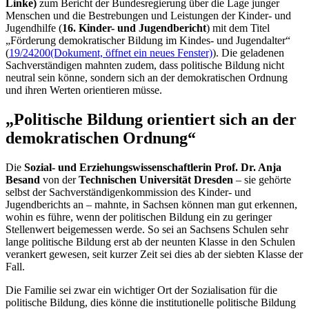
Linke)
zum Bericht der Bundesregierung über die Lage junger
Menschen und die Bestrebungen und Leistungen der Kinder- und
Jugendhilfe (
16. Kinder- und Jugendbericht
) mit dem Titel
„Förderung demokratischer Bildung im Kindes- und Jugendalter“
(
19/24200
(Dokument, öffnet ein neues Fenster)
). Die geladenen
Sachverständigen mahnten zudem, dass politische Bildung nicht
neutral sein könne, sondern sich an der demokratischen Ordnung
und ihren Werten orientieren müsse.
„Politische Bildung orientiert sich an der
demokratischen Ordnung“
Die
Sozial- und Erziehungswissenschaftlerin Prof. Dr. Anja
Besand
von der
Technischen Universität Dresden
– sie gehörte
selbst der Sachverständigenkommission des Kinder- und
Jugendberichts an – mahnte, in Sachsen können man gut erkennen,
wohin es führe, wenn der politischen Bildung ein zu geringer
Stellenwert beigemessen werde. So sei an Sachsens Schulen sehr
lange politische Bildung erst ab der neunten Klasse in den Schulen
verankert gewesen, seit kurzer Zeit sei dies ab der siebten Klasse der
Fall.
Die Familie sei zwar ein wichtiger Ort der Sozialisation für die
politische Bildung, dies könne die institutionelle politische Bildung