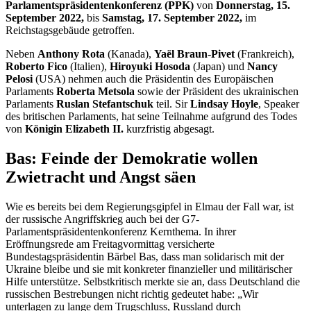
Parlamentspräsidentenkonferenz (PPK)
von
Donnerstag, 15.
September 2022,
bis
Samstag, 17. September 2022,
im
Reichstagsgebäude getroffen.
Neben
Anthony
Rota
(Kanada),
Yaël Braun-Pivet
(Frankreich),
Roberto Fico
(Italien),
Hiroyuki Hosoda
(Japan) und
Nancy
Pelosi
(USA) nehmen auch die Präsidentin des Europäischen
Parlaments
Roberta Metsola
sowie der Präsident des ukrainischen
Parlaments
Ruslan Stefantschuk
teil.
Sir
Lindsay Hoyle
,
Speaker
des britischen Parlaments, hat seine Teilnahme aufgrund des Todes
von
Königin Elizabeth II.
kurzfristig abgesagt.
Bas: Feinde der Demokratie wollen
Zwietracht und Angst säen
Wie es bereits bei dem Regierungsgipfel in Elmau der Fall war, ist
der russische Angriffskrieg auch bei der G7-
Parlamentspräsidentenkonferenz Kernthema. In ihrer
Eröffnungsrede am Freitagvormittag versicherte
Bundestagspräsidentin Bärbel Bas, dass man solidarisch mit der
Ukraine bleibe und sie mit konkreter finanzieller und militärischer
Hilfe unterstütze. Selbstkritisch merkte sie an, dass Deutschland die
russischen Bestrebungen nicht richtig gedeutet habe: „Wir
unterlagen zu lange dem Trugschluss, Russland durch