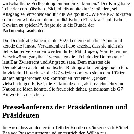
wirtschaftliche Verflechtung einbinden zu können.“ Der Krieg habe
Teile der europäischen „Sicherheitsarchitektur“ verändert, sein
Ausgang sei entscheidend für die Weltpolitik: „Wie viele Autokraten
schrecken wir davon ab, mit militärischem Einsatz auf politischen
Gewinn zu spielen?“, fragte sie in die Runde der
Parlamentspräsidenten.
Die Demokratie habe im Jahr 2022 keinen einfachen Stand und
gerade die jüngste Vergangenheit habe gezeigt, dass sie nicht als
Selbstläufer verstanden werden dürfe. Mit „Lügen, Vorurteilen und
Verschwörungsmythen“ versuchen die „Feinde der Demokratie“
laut Bas Zwietracht und Angst zu säen. Dem müssten die
Demokratien auch mit politischer Bildungsarbeit entgegengetreten.
In vielerlei Hinsicht sei die G7 wieder dort, wo sie in den 1970er
Jahren aufgebrochen sei: konfrontiert mit einer „großen,
vielschichtigen Krise“, die zu komplex sei, als dass eine einzelne
Nation sie lösen könnte. Sie freue sich daher, gemeinsam als G7
Antworten zu suchen.
Pressekonferenz der Präsidentinnen und
Präsidenten
Im Anschluss an den ersten Teil der Konferenz äußerte sich Bärbel
Bas vor Pressevertretern und unterstrich den Willen zur