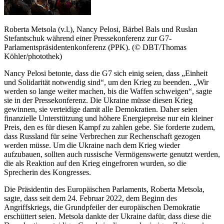
Roberta Metsola (v.l.),
Nancy Pelosi
, Bärbel Bals und Ruslan
Stefantschuk während einer Pressekonferenz zur G7-
Parlamentspräsidentenkonferenz (PPK). (© DBT/Thomas
Köhler/photothek)
Nancy Pelosi betonte, dass die G7 sich einig seien, dass „Einheit
und Solidarität notwendig sind“, um den Krieg zu beenden. „Wir
werden so lange weiter machen, bis die Waffen schweigen“, sagte
sie in der Pressekonferenz. Die Ukraine müsse diesen Krieg
gewinnen, sie verteidige damit alle Demokratien. Daher seien
finanzielle Unterstützung und höhere Energiepreise nur ein kleiner
Preis, den es für diesen Kampf zu zahlen gebe. Sie forderte zudem,
dass Russland für seine Verbrechen zur Rechenschaft gezogen
werden müsse. Um die Ukraine nach dem Krieg wieder
aufzubauen, sollten auch russische Vermögenswerte genutzt werden,
die als Reaktion auf den Krieg eingefroren wurden, so die
Sprecherin des Kongresses.
Die Präsidentin des Europäischen Parlaments, Roberta Metsola,
sagte, dass seit dem 24. Februar 2022, dem Beginn des
Angriffskriegs, die Grundpfeiler der europäischen Demokratie
erschüttert seien. Metsola dankte der Ukraine dafür, dass diese die