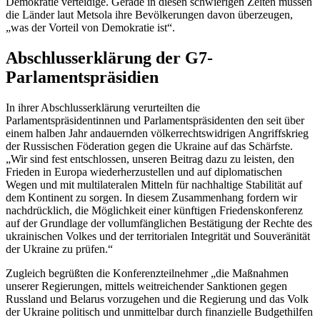
Demokratie verteidige. Gerade in diesen schwierigen Zeiten müssen
die Länder laut Metsola ihre Bevölkerungen davon überzeugen,
„was der Vorteil von Demokratie ist“.
Abschlusserklärung der G7-
Parlamentspräsidien
In ihrer Abschlusserklärung verurteilten die
Parlamentspräsidentinnen und Parlamentspräsidenten den seit über
einem halben Jahr andauernden völkerrechtswidrigen Angriffskrieg
der Russischen Föderation gegen die Ukraine auf das Schärfste.
„Wir sind fest entschlossen, unseren Beitrag dazu zu leisten, den
Frieden in Europa wiederherzustellen und auf diplomatischen
Wegen und mit multilateralen Mitteln für nachhaltige Stabilität auf
dem Kontinent zu sorgen. In diesem Zusammenhang fordern wir
nachdrücklich, die Möglichkeit einer künftigen Friedenskonferenz
auf der Grundlage der vollumfänglichen Bestätigung der Rechte des
ukrainischen Volkes und der territorialen Integrität und Souveränität
der Ukraine zu prüfen.“
Zugleich begrüßten die Konferenzteilnehmer „die Maßnahmen
unserer Regierungen, mittels weitreichender Sanktionen gegen
Russland und Belarus vorzugehen und die Regierung und das Volk
der Ukraine politisch und unmittelbar durch finanzielle Budgethilfen