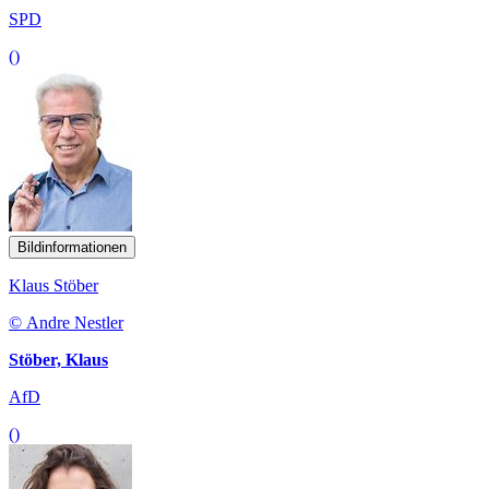
SPD
()
Bildinformationen
Klaus Stöber
© Andre Nestler
Stöber, Klaus
AfD
()