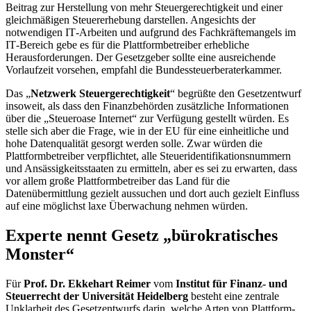
Beitrag zur Herstellung von mehr Steuergerechtigkeit und einer
gleichmäßigen Steuererhebung darstellen. Angesichts der
notwendigen
IT
-Arbeiten und aufgrund des Fachkräftemangels im
IT
-Bereich gebe es für die Plattformbetreiber erhebliche
Herausforderungen. Der Gesetzgeber sollte eine ausreichende
Vorlaufzeit vorsehen, empfahl die Bundessteuerberaterkammer.
Das „
Netzwerk Steuergerechtigkeit
“ begrüßte den Gesetzentwurf
insoweit, als dass den Finanzbehörden zusätzliche Informationen
über die „Steueroase Internet“ zur Verfügung gestellt würden. Es
stelle sich aber die Frage, wie in der EU für eine einheitliche und
hohe Datenqualität gesorgt werden solle. Zwar würden die
Plattformbetreiber verpflichtet, alle Steueridentifikationsnummern
und Ansässigkeitsstaaten zu ermitteln, aber es sei zu erwarten, dass
vor allem große Plattformbetreiber das Land für die
Datenübermittlung gezielt aussuchen und dort auch gezielt Einfluss
auf eine möglichst laxe Überwachung nehmen würden.
Experte nennt Gesetz „bürokratisches
Monster“
Für
Prof. Dr. Ekkehart Reimer
vom
Institut für Finanz- und
Steuerrecht
der Universität Heidelberg
besteht eine zentrale
Unklarheit des Gesetzentwurfs darin, welche Arten von Plattform-