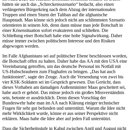
hätten sie auch das „Schreckensszenario“ bedacht, also einen
verlängerten Bürgerkrieg nach dem Abzug der internationalen
Truppen und einen Sturm der Taliban auf die afghanische
Hauptstadt. Man könne sich jedoch nicht am schlimmsten Szenario
orientieren in seinem Job, denn dann müsse man jede Botschaft in
einer Krisensituation sofort evakuieren und schließen. Die
Schließung einer Botschaft habe eine hohe Signalwirkung. Daher
müsse immer zwischen politischem Interesse und den Risiken
abgewogen werden.
Im Falle Afghanistans sei auf politischer Ebene beschlossen worden,
die Botschaft offen zu halten. Daher habe das AA mit den USA eine
Vereinbarung getroffen, um das deutsche Personal im Notfall mit
US-Hubschraubern zum Flughafen zu bringen. „Das hat auch
funktioniert“, sagte der Zeuge. Auch die Versendung von zwei bis
vier KSK-Soldaten sei im Gespräch gewesen. Das Gerücht, dass
dieses Vorhaben am damaligen Außenminister Maas gescheitert sei,
habe auch er gehört. Das müsse jedoch ein großes Missverständnis
sein, betonte er ausdrücklich. Denn diesen Vorschlag der
Bundeswehr habe man im AA nach Klärung einiger technischer
Fragen für sehr gut befunden und unterstützt. Warum die Idee nicht
mehr Wirklichkeit wurde, könne er aus seiner Perspektive nicht
erklären. Maas habe die Idee aber auf jeden Fall unterstützt.
Dass die Sicherheitsstufe in Kabul zwischen April und August nicht