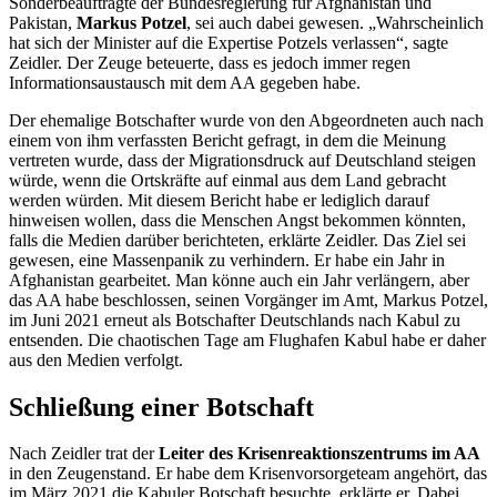
Sonderbeauftragte der Bundesregierung für Afghanistan und
Pakistan,
Markus Potzel
, sei auch dabei gewesen. „Wahrscheinlich
hat sich der Minister auf die Expertise Potzels verlassen“, sagte
Zeidler. Der Zeuge beteuerte, dass es jedoch immer regen
Informationsaustausch mit dem AA gegeben habe.
Der ehemalige Botschafter wurde von den Abgeordneten auch nach
einem von ihm verfassten Bericht gefragt, in dem die Meinung
vertreten wurde, dass der Migrationsdruck auf Deutschland steigen
würde, wenn die Ortskräfte auf einmal aus dem Land gebracht
werden würden. Mit diesem Bericht habe er lediglich darauf
hinweisen wollen, dass die Menschen Angst bekommen könnten,
falls die Medien darüber berichteten, erklärte Zeidler. Das Ziel sei
gewesen, eine Massenpanik zu verhindern. Er habe ein Jahr in
Afghanistan gearbeitet. Man könne auch ein Jahr verlängern, aber
das AA habe beschlossen, seinen Vorgänger im Amt, Markus Potzel,
im Juni 2021 erneut als Botschafter Deutschlands nach Kabul zu
entsenden. Die chaotischen Tage am Flughafen Kabul habe er daher
aus den Medien verfolgt.
Schließung einer Botschaft
Nach Zeidler trat der
Leiter des Krisenreaktionszentrums im AA
in den Zeugenstand. Er habe dem Krisenvorsorgeteam angehört, das
im März 2021 die Kabuler Botschaft besuchte, erklärte er. Dabei