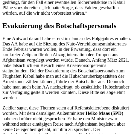
gedrängt, für den Fall einer eventuellen Sicherheitskrise in Kabul
Pläne vorzubereiten. „Ich hatte Sorge, dass Fakten geschaffen
würden, auf die wir nicht vorbereitet wären.“
Evakuierung des Botschaftspersonals
Eine Antwort darauf habe er erst im Januar des Folgejahres erhalten.
Das AA habe auf die Sitzung des Nato-Verteidigungsministerrates
Ende Februar warten wollen, in der Erwartung, dass dort ein
konkreter Zeitplan für den Abzug internationaler Truppen aus
Afghanistan vorgelegt werden würde. Danach, Anfang März 2021,
habe tatsächlich ein Besuch eines Krisenvorsorgeteams
stattgefunden. Bei der Evakuierung des Botschaftspersonals zum
Flughafen Kabul habe man auf die Hubschrauberkapazitäten der
Amerikaner zählen können, führte der Botschafter aus. Dennoch
habe man auch beim AA nachgefragt, ob zusätzliche Hubschrauber
zur Verfügung gestellt werden könnten. Diese Bitte sei abgelehnt
worden.
Zeidler sagte, diese Themen seien auf Referatsleiterebene diskutiert
worden. Mit dem damaligen Außenminister
Heiko Maas (SPD)
habe er darüber nicht gesprochen. Er habe den Minister zwar
während seiner eintägigen Reise nach Afghanistan begleitet, aber
keine Gelegenheit gehabt, mit ihm zu sprechen. Der