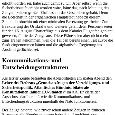
erhöht worden sei, habe auch damit zu tun. Aber selbst, wenn die
Sicherheitsstufe erhöht worden wäre, hätte das, nach Meinung des
Zeugen, keinen großen Einfluss auf das Geschehen gehabt. Denn
die Botschaft in der afghanischen Hauptstadt habe zu diesem
Zeitpunkt ohnehin mit einer minimalen Besetzung gearbeitet. Zur
Evakuierung der Ortskräfte und weiterer gefährdeter Personen seien
für den 16. August Charterflüge aus dem Kabuler Flughafen geplant
gewesen, führte der Zeuge aus. Diese Pläne seien aber nicht mehr
zum Tragen gekommen, weil die Taliban bereits einen Tag zuvor die
Stadt eingenommen hätten und die afghanische Regierung ins
Ausland geflüchtet sei.
Kommunikations- und
Entscheidungsstrukturen
Als letzter Zeuge befragten die Abgeordneten am späten Abend den
Leiter des Referats „Grundsatzfragen der Verteidigungs- und
Sicherheitspolitik, Atlantisches Bündnis, bilaterale
Konsultationen (außer EU-Staaten)“
im AA. Er klärte den
Ausschuss darüber auf, wie die Kommunikations- und
Entscheidungsstrukturen innerhalb der Nato funktionieren.
Der Zeuge betonte, wie zuvor schon andere Zeugen in früheren
Sitzungen, die Bundesregierung habe darauf gedrängt, vor dem