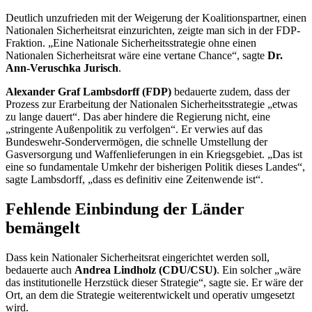
Deutlich unzufrieden mit der Weigerung der Koalitionspartner, einen
Nationalen Sicherheitsrat einzurichten, zeigte man sich in der FDP-
Fraktion. „Eine Nationale Sicherheitsstrategie ohne einen
Nationalen Sicherheitsrat wäre eine vertane Chance“, sagte
Dr.
Ann-Veruschka Jurisch
.
Alexander Graf Lambsdorff (FDP)
bedauerte zudem, dass der
Prozess zur Erarbeitung der Nationalen Sicherheitsstrategie „etwas
zu lange dauert“. Das aber hindere die Regierung nicht, eine
„stringente Außenpolitik zu verfolgen“. Er verwies auf das
Bundeswehr-Sondervermögen, die schnelle Umstellung der
Gasversorgung und Waffenlieferungen in ein Kriegsgebiet. „Das ist
eine so fundamentale Umkehr der bisherigen Politik dieses Landes“,
sagte Lambsdorff, „dass es definitiv eine Zeitenwende ist“.
Fehlende Einbindung der Länder
bemängelt
Dass kein Nationaler Sicherheitsrat eingerichtet werden soll,
bedauerte auch
Andrea Lindholz (CDU/CSU)
. Ein solcher „wäre
das institutionelle Herzstück dieser Strategie“, sagte sie. Er wäre der
Ort, an dem die Strategie weiterentwickelt und operativ umgesetzt
wird.