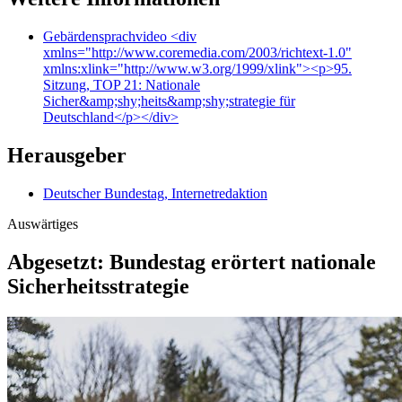
Gebärdensprachvideo
<div
xmlns="http://www.coremedia.com/2003/richtext-1.0"
xmlns:xlink="http://www.w3.org/1999/xlink"><p>95.
Sitzung, TOP 21: Nationale
Sicher&amp;shy;heits&amp;shy;strategie für
Deutschland</p></div>
Herausgeber
Deutscher Bundestag, Internetredaktion
Auswärtiges
Abgesetzt: Bundestag erörtert nationale
Sicherheitsstrategie