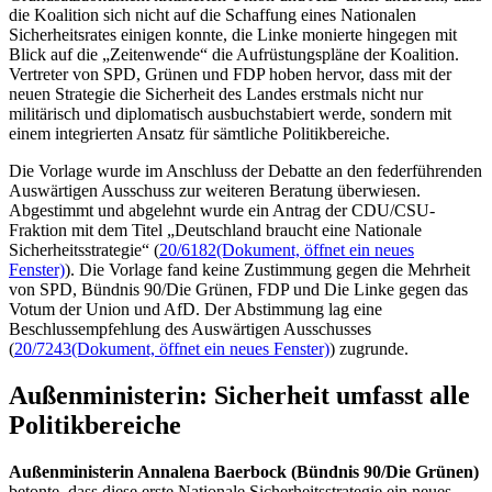
die Koalition sich nicht auf die Schaffung eines Nationalen
Sicherheitsrates einigen konnte, die Linke monierte hingegen mit
Blick auf die „Zeitenwende“ die Aufrüstungspläne der Koalition.
Vertreter von SPD, Grünen und FDP hoben hervor, dass mit der
neuen Strategie die Sicherheit des Landes erstmals nicht nur
militärisch und diplomatisch ausbuchstabiert werde, sondern mit
einem integrierten Ansatz für sämtliche Politikbereiche.
Die Vorlage wurde im Anschluss der Debatte an den federführenden
Auswärtigen Ausschuss zur weiteren Beratung überwiesen.
Abgestimmt und abgelehnt wurde ein Antrag der CDU/CSU-
Fraktion mit dem Titel „Deutschland braucht eine Nationale
Sicherheitsstrategie“ (
20/6182
(Dokument, öffnet ein neues
Fenster)
). Die Vorlage fand keine Zustimmung gegen die Mehrheit
von SPD, Bündnis 90/Die Grünen, FDP und Die Linke gegen das
Votum der Union und AfD. Der Abstimmung lag eine
Beschlussempfehlung des Auswärtigen Ausschusses
(
20/7243
(Dokument, öffnet ein neues Fenster)
) zugrunde.
Außenministerin: Sicherheit umfasst alle
Politikbereiche
Außenministerin Annalena Baerbock (Bündnis 90/Die Grünen)
betonte, dass diese erste Nationale Sicherheitsstrategie ein neues