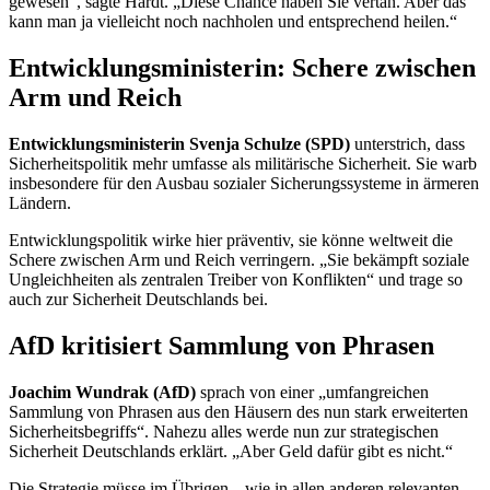
gewesen“, sagte Hardt. „Diese Chance haben Sie vertan. Aber das
kann man ja vielleicht noch nachholen und entsprechend heilen.“
Entwicklungsministerin: Schere zwischen
Arm und Reich
Entwicklungsministerin Svenja Schulze (SPD)
unterstrich, dass
Sicherheitspolitik mehr umfasse als militärische Sicherheit. Sie warb
insbesondere für den Ausbau sozialer Sicherungssysteme in ärmeren
Ländern.
Entwicklungspolitik wirke hier präventiv, sie könne weltweit die
Schere zwischen Arm und Reich verringern. „Sie bekämpft soziale
Ungleichheiten als zentralen Treiber von Konflikten“ und trage so
auch zur Sicherheit Deutschlands bei.
AfD kritisiert Sammlung von Phrasen
Joachim Wundrak (AfD)
sprach von einer „umfangreichen
Sammlung von Phrasen aus den Häusern des nun stark erweiterten
Sicherheitsbegriffs“. Nahezu alles werde nun zur strategischen
Sicherheit Deutschlands erklärt. „Aber Geld dafür gibt es nicht.“
Die Strategie müsse im Übrigen, „wie in allen anderen relevanten