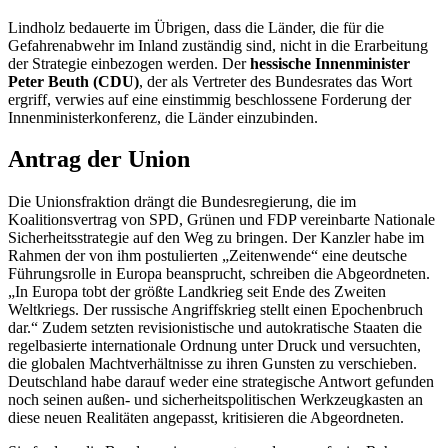
Lindholz bedauerte im Übrigen, dass die Länder, die für die
Gefahrenabwehr im Inland zuständig sind, nicht in die Erarbeitung
der Strategie einbezogen werden. Der
hessische Innenminister
Peter Beuth (CDU)
, der als Vertreter des Bundesrates das Wort
ergriff, verwies auf eine einstimmig beschlossene Forderung der
Innenministerkonferenz, die Länder einzubinden.
Antrag der Union
Die Unionsfraktion drängt die Bundesregierung, die im
Koalitionsvertrag von SPD, Grünen und FDP vereinbarte Nationale
Sicherheitsstrategie auf den Weg zu bringen. Der Kanzler habe im
Rahmen der von ihm postulierten „Zeitenwende“ eine deutsche
Führungsrolle in Europa beansprucht, schreiben die Abgeordneten.
„In Europa tobt der größte Landkrieg seit Ende des Zweiten
Weltkriegs. Der russische Angriffskrieg stellt einen Epochenbruch
dar.“ Zudem setzten revisionistische und autokratische Staaten die
regelbasierte internationale Ordnung unter Druck und versuchten,
die globalen Machtverhältnisse zu ihren Gunsten zu verschieben.
Deutschland habe darauf weder eine strategische Antwort gefunden
noch seinen außen- und sicherheitspolitischen Werkzeugkasten an
diese neuen Realitäten angepasst, kritisieren die Abgeordneten.