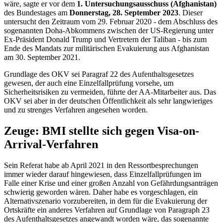
wäre, sagte er vor dem
1. Untersuchungsausschuss (Afghanistan)
des Bundestages am
Donnerstag, 28. September 2023
. Dieser
untersucht den Zeitraum vom 29. Februar 2020 - dem Abschluss des
sogenannten Doha-Abkommens zwischen der US-Regierung unter
Ex-Präsident
Donald Trump
und Vertretern der Taliban - bis zum
Ende des Mandats zur militärischen Evakuierung aus Afghanistan
am 30. September 2021.
Grundlage des OKV sei Paragraf 22 des Aufenthaltsgesetzes
gewesen, der auch eine Einzelfallprüfung vorsehe, um
Sicherheitsrisiken zu vermeiden, führte der AA-Mitarbeiter aus. Das
OKV sei aber in der deutschen Öffentlichkeit als sehr langwieriges
und zu strenges Verfahren angesehen worden.
Zeuge: BMI stellte sich gegen
Visa-on-
Arrival
-Verfahren
Sein Referat habe ab April 2021 in den Ressortbesprechungen
immer wieder darauf hingewiesen, dass Einzelfallprüfungen im
Falle einer Krise und einer großen Anzahl von Gefährdungsanträgen
schwierig geworden wären. Daher habe es vorgeschlagen, ein
Alternativszenario vorzubereiten, in dem für die Evakuierung der
Ortskräfte ein anderes Verfahren auf Grundlage von Paragraph 23
des Aufenthaltsgesetzes angewandt worden wäre, das sogenannte