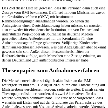
Das Ziel dieser Liste sei gewesen, dass die Personen dann auch eine
Zusage vom BMI bekommen. Dafür sei mit dem Ministerium zuvor
ein Ortskräfteverfahren (OKV) mit bestimmten
Rahmenbedingungen ausgehandelt worden. So hätten die
Antragsteller einen Deutschlandbezug haben müssen, sie mussten
also entweder für eine deutsche Institution, ein von Deutschland
unterstütztes Projekt oder als Journalist für deutsche Medien
gearbeitet haben. Außerdem sei nur die Kernfamilie für eine
Aufnahmezusage in Frage gekommen. Volljährige Kinder seien
damit ausgeschlossen gewesen, was den Antragstellern aber bekannt
gewesen sein soll. Außer diesem Personenkreis hätten der
Referatsleiterin zufolge, auch Menschen eine Zusage erhalten, an
denen Deutschland „ein außenpolitisches Interesse“ habe.
Thesenpapier zum Aufnahmeverfahren
Die Menschenrechtsliste sei täglich aktualisiert an das BMI
weitergeleitet und am 31. August 2021 durch eine Entscheidung auf
Ministerebene geschlossen worden, sagte sie weiter. Damals sei ein
Thesenpapier diskutiert worden, das zwei Alternativen für das
weitere Vorgehen beinhaltet habe. Die erste habe vorgesehen, dass
weiterhin mit Listen und auf der Grundlage des Paragraphs 23 des
Aufenthaltsgesetzes mit
Visa-on-Arrival
gearbeitet werde. Alternativ