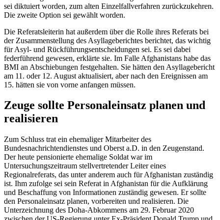
sei diktuiert worden, zum alten Einzelfallverfahren zurückzukehren.
Die zweite Option sei gewählt worden.
Die Referatsleiterin hat außerdem über die Rolle ihres Referats bei
der Zusammenstellung des Asyllageberichtes berichtet, das wichtig
für Asyl- und Rückführungsentscheidungen sei. Es sei dabei
federführend gewesen, erklärte sie. Im Falle Afghanistans habe das
BMI an Abschiebungen festgehalten. Sie hätten den Asyllagebericht
am 11. oder 12. August aktualisiert, aber nach den Ereignissen am
15. hätten sie von vorne anfangen müssen.
Zeuge sollte Personaleinsatz planen und
realisieren
Zum Schluss trat ein ehemaliger Mitarbeiter des
Bundesnachrichtendienstes und Oberst a.D. in den Zeugenstand.
Der heute pensionierte ehemalige Soldat war im
Untersuchungszeitraum stellvertretender Leiter eines
Regionalreferats, das unter anderem auch für Afghanistan zuständig
ist. Ihm zufolge sei sein Referat in Afghanistan für die Aufklärung
und Beschaffung von Informationen zuständig gewesen. Er sollte
den Personaleinsatz planen, vorbereiten und realisieren. Die
Unterzeichnung des Doha-Abkommens am 29. Februar 2020
zwischen der US-Regierung unter Ex-Präsident Donald Trump und