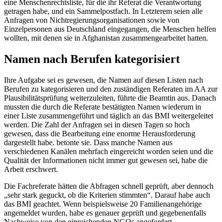
eine Menschenrechtsliste, für die ihr Referat die Verantwortung
getragen habe, und ein Sammelpostfach. In Letzterem seien alle
Anfragen von Nichtregierungsorganisationen sowie von
Einzelpersonen aus Deutschland eingegangen, die Menschen helfen
wollten, mit denen sie in Afghanistan zusammengearbeitet hatten.
Namen nach Berufen kategorisiert
Ihre Aufgabe sei es gewesen, die Namen auf diesen Listen nach
Berufen zu kategorisieren und den zuständigen Referaten im AA zur
Plausibilitätsprüfung weiterzuleiten, führte die Beamtin aus. Danach
mussten die durch die Referate bestätigten Namen wiederum in
einer Liste zusammengeführt und täglich an das BMI weitergeleitet
werden. Die Zahl der Anfragen sei in diesen Tagen so hoch
gewesen, dass die Bearbeitung eine enorme Herausforderung
dargestellt habe. betonte sie. Dass manche Namen aus
verschiedenen Kanälen mehrfach eingereicht worden seien und die
Qualität der Informationen nicht immer gut gewesen sei, habe die
Arbeit erschwert.
Die Fachreferate hätten die Abfragen schnell geprüft, aber dennoch
„sehr stark geguckt, ob die Kriterien stimmten“. Darauf habe auch
das BMI geachtet. Wenn beispielsweise 20 Familienangehörige
angemeldet wurden, habe es genauer geprüft und gegebenenfalls
Nachweise von den einreichenden
NGOs
angefordert.