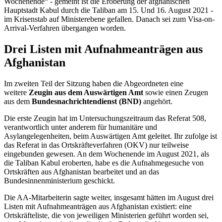
Wochenende“ - gemeint ist die Eroberung der afghanischen
Hauptstadt Kabul durch die Taliban am 15. Und 16. August 2021 -
im Krisenstab auf Ministerebene gefallen. Danach sei zum
Visa-on-
Arrival
-Verfahren übergangen worden.
Drei Listen mit Aufnahmeanträgen aus
Afghanistan
Im zweiten Teil der Sitzung haben die Abgeordneten eine
weitere
Zeugin aus dem Auswärtigen Amt
sowie einen Zeugen
aus dem
Bundesnachrichtendienst (BND)
angehört.
Die erste Zeugin hat im Untersuchungszeitraum das Referat 508,
verantwortlich unter anderem für humanitäre und
Asylangelegenheiten, beim Auswärtigen Amt geleitet. Ihr zufolge ist
das Referat in das Ortskräfteverfahren (OKV) nur teilweise
eingebunden gewesen. An dem Wochenende im August 2021, als
die Taliban Kabul eroberten, habe es die Aufnahmegesuche von
Ortskräften aus Afghanistan bearbeitet und an das
Bundesinnenministerium geschickt.
Die AA-Mitarbeiterin sagte weiter, insgesamt hätten im August drei
Listen mit Aufnahmeanträgen aus Afghanistan existiert: eine
Ortskräfteliste, die von jeweiligen Ministerien geführt worden sei,