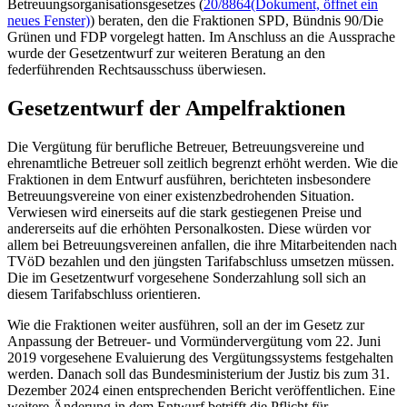
Betreuungsorganisationsgesetzes (
20/8864
(Dokument, öffnet ein
neues Fenster)
) beraten, den die Fraktionen SPD, Bündnis 90/Die
Grünen und FDP vorgelegt hatten. Im Anschluss an die Aussprache
wurde der Gesetzentwurf zur weiteren Beratung an den
federführenden Rechtsausschuss überwiesen.
Gesetzentwurf der Ampelfraktionen
Die Vergütung für berufliche Betreuer, Betreuungsvereine und
ehrenamtliche Betreuer soll zeitlich begrenzt erhöht werden. Wie die
Fraktionen in dem Entwurf ausführen, berichteten insbesondere
Betreuungsvereine von einer existenzbedrohenden Situation.
Verwiesen wird einerseits auf die stark gestiegenen Preise und
andererseits auf die erhöhten Personalkosten. Diese würden vor
allem bei Betreuungsvereinen anfallen, die ihre Mitarbeitenden nach
TVöD bezahlen und den jüngsten Tarifabschluss umsetzen müssen.
Die im Gesetzentwurf vorgesehene Sonderzahlung soll sich an
diesem Tarifabschluss orientieren.
Wie die Fraktionen weiter ausführen, soll an der im Gesetz zur
Anpassung der Betreuer- und Vormündervergütung vom 22. Juni
2019 vorgesehene Evaluierung des Vergütungssystems festgehalten
werden. Danach soll das Bundesministerium der Justiz bis zum 31.
Dezember 2024 einen entsprechenden Bericht veröffentlichen. Eine
weitere Änderung in dem Entwurf betrifft die Pflicht für