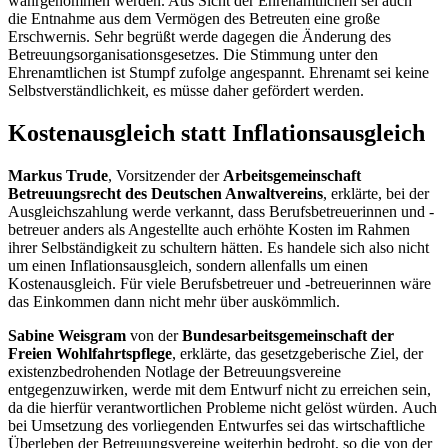
wahrgenommen werden. Aus Sicht der Ehrenamtlichen sei auch
die Entnahme aus dem Vermögen des Betreuten eine große
Erschwernis. Sehr begrüßt werde dagegen die Änderung des
Betreuungsorganisationsgesetzes. Die Stimmung unter den
Ehrenamtlichen ist Stumpf zufolge angespannt. Ehrenamt sei keine
Selbstverständlichkeit, es müsse daher gefördert werden.
Kostenausgleich statt Inflationsausgleich
Markus Trude
, Vorsitzender der
Arbeitsgemeinschaft
Betreuungsrecht des Deutschen Anwaltvereins
, erklärte, bei der
Ausgleichszahlung werde verkannt, dass Berufsbetreuerinnen und -
betreuer anders als Angestellte auch erhöhte Kosten im Rahmen
ihrer Selbständigkeit zu schultern hätten. Es handele sich also nicht
um einen Inflationsausgleich, sondern allenfalls um einen
Kostenausgleich. Für viele Berufsbetreuer und -betreuerinnen wäre
das Einkommen dann nicht mehr über auskömmlich.
Sabine Weisgram
von der
Bundesarbeitsgemeinschaft der
Freien Wohlfahrtspflege
, erklärte, das gesetzgeberische Ziel, der
existenzbedrohenden Notlage der Betreuungsvereine
entgegenzuwirken, werde mit dem Entwurf nicht zu erreichen sein,
da die hierfür verantwortlichen Probleme nicht gelöst würden. Auch
bei Umsetzung des vorliegenden Entwurfes sei das wirtschaftliche
Überleben der Betreuungsvereine weiterhin bedroht, so die von der