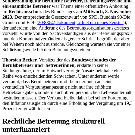
Sonderzahlung für berufliche Betreuer, Betreuungsvereine und
ehrenamtliche Betreuer
war Thema einer öffentlichen Anhörung
im
Rechtsausschuss
des Bundestages am
Mittwoch, 8. November
2023
. Der entsprechende Gesetzentwurf von SPD, Bündnis 90/Die
Grünen und FDP (
20/8864
(Dokument, öffnet ein neues Fenster)
),
der außerdem eine Änderung des Betreuungsorganisationsgesetzes
vorsieht, wurde von den Sachverständigen aus der Betreuungspraxis
und den Kommunalverbänden als „erster Schritt“ begrüßt, der aber
bei Weitem noch nicht ausreiche. Gleichzeitig warnten sie vor einer
Schließungswelle bei den Betreuungsvereinen.
Thorsten Becker,
Vorsitzender des
Bundesverbandes der
Berufsbetreuer und -betreuerinnen,
erklärte in seiner
Stellungnahme, der im Entwurf verfolgte Ansatz beinhalte eine
Reihe von entscheidenden Schwächen. Unter anderem werde
verkannt, dass Berufsbetreuer und -betreuerinnen aus einer
eventuellen Vergütungsanpassung nicht nur ihre erhöhten
Betriebsausgaben, sondern auch ihren persönlichen Lebensunterhalt
bestreiten müssen. Der Verband bleibe daher bei seiner Forderung,
den Inflationsausgleich durch eine Erhöhung der Vergütung um 19,3
Prozent zu gewährleisten.
Rechtliche Betreuung strukturell
unterfinanziert