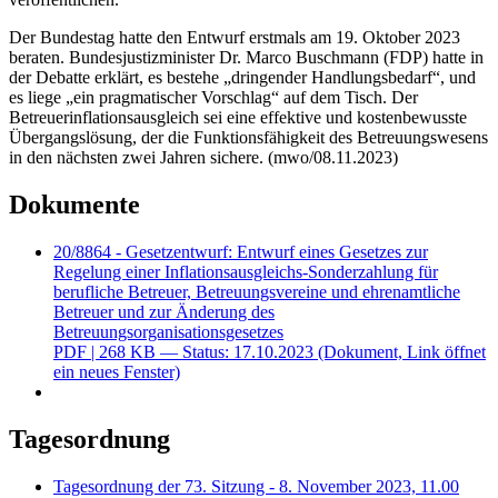
Der Bundestag hatte den Entwurf erstmals am 19. Oktober 2023
beraten. Bundesjustizminister Dr. Marco Buschmann (FDP) hatte in
der Debatte erklärt, es bestehe „dringender Handlungsbedarf“, und
es liege „ein pragmatischer Vorschlag“ auf dem Tisch. Der
Betreuerinflationsausgleich sei eine effektive und kostenbewusste
Übergangslösung, der die Funktionsfähigkeit des Betreuungswesens
in den nächsten zwei Jahren sichere. (mwo/08.11.2023)
Dokumente
20/8864 - Gesetzentwurf: Entwurf eines Gesetzes zur
Regelung einer Inflationsausgleichs-Sonderzahlung für
berufliche Betreuer, Betreuungsvereine und ehrenamtliche
Betreuer und zur Änderung des
Betreuungsorganisationsgesetzes
PDF
| 268 KB — Status: 17.10.2023
(Dokument, Link öffnet
ein neues Fenster)
Tagesordnung
Tagesordnung der 73. Sitzung - 8. November 2023, 11.00