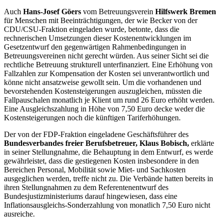
Auch
Hans-Josef Göers
vom Betreuungsverein
Hilfswerk Bremen
für Menschen mit Beeinträchtigungen, der wie Becker von der
CDU/CSU-Fraktion eingeladen wurde, betonte, dass die
rechnerischen Umsetzungen dieser Kostenentwicklungen im
Gesetzentwurf den gegenwärtigen Rahmenbedingungen in
Betreuungsvereinen nicht gerecht würden. Aus seiner Sicht sei die
rechtliche Betreuung strukturell unterfinanziert. Eine Erhöhung von
Fallzahlen zur Kompensation der Kosten sei unverantwortlich und
könne nicht ansatzweise gewollt sein. Um die vorhandenen und
bevorstehenden Kostensteigerungen auszugleichen, müssten die
Fallpauschalen monatlich je Klient um rund 26 Euro erhöht werden.
Eine Ausgleichszahlung in Höhe von 7,50 Euro decke weder die
Kostensteigerungen noch die künftigen Tariferhöhungen.
Der von der FDP-Fraktion eingeladene Geschäftsführer des
Bundesverbandes freier Berufsbetreuer, Klaus Bobisch,
erklärte
in seiner Stellungnahme, die Behauptung in dem Entwurf, es werde
gewährleistet, dass die gestiegenen Kosten insbesondere in den
Bereichen Personal, Mobilität sowie Miet- und Sachkosten
ausgeglichen werden, treffe nicht zu. Die Verbände hatten bereits in
ihren Stellungnahmen zu dem Referentenentwurf des
Bundesjustizministeriums darauf hingewiesen, dass eine
Inflationsausgleichs-Sonderzahlung von monatlich 7,50 Euro nicht
ausreiche.