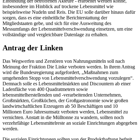
Einbindung der betroffenen Akteure - erarbeitet werden könne,
insbesondere im Hinblick auf trockene Lebensmittel wie
beispielsweise Nudeln und Reis. Die EU solle darüber hinaus dafür
sorgen, dass es eine einheitliche Berichterstattung der
Mitgliedstaaten gebe, und sich für eine Ausweitung des
Messumfangs der Lebensmittelverschwendung einsetzen, um eine
vollständige und vergleichbare Datenlage zu erhalten.
Antrag der Linken
Das Wegwerfen und Zerstören von Nahrungsmitteln soll nach
Meinung der Fraktion Die Linke verboten werden. In ihrem Antrag
wird die Bundesregierung aufgefordert, „Maßnahmen zum
umgehenden Stopp von Lebensmittelverschwendung vorzulegen“.
Demnach solle es Lebensmittelmärkten und
Discountern
ab einer
Ladenfläche von 400 Quadratmetern sowie
lebensmittelherstellenden und -verarbeitenden Unternehmen,
Großmärkten, Großküchen, der Großgastronomie sowie großen
landwirtschaftlichen Erzeugern ab 50 Beschäftigen und 10
Millionen Euro Jahresumsatz verboten werden, Lebensmittel zu
vernichten. Anstatt in die Mülltonne zu wandern, sollten noch
verzehrfähige Lebensmittelreste an soziale Einrichtungen abgegeben
werden.
Die sozialen Einrichtungen sollten von der Produkthaftung befreit