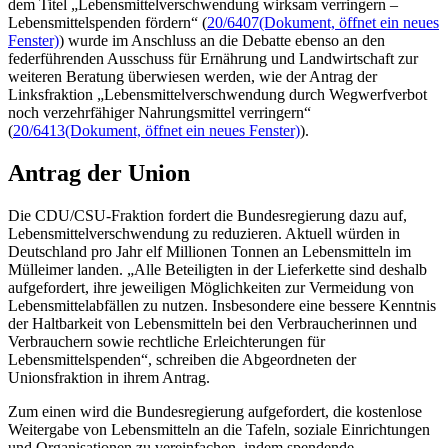
dem Titel „Lebensmittelverschwendung wirksam verringern –
Lebensmittelspenden fördern“ (
20/6407
(Dokument, öffnet ein neues
Fenster)
) wurde im Anschluss an die Debatte ebenso an den
federführenden Ausschuss für Ernährung und Landwirtschaft zur
weiteren Beratung überwiesen werden, wie der Antrag der
Linksfraktion „Lebensmittelverschwendung durch Wegwerfverbot
noch verzehrfähiger Nahrungsmittel verringern“
(
20/6413
(Dokument, öffnet ein neues Fenster)
).
Antrag der Union
Die CDU/CSU-Fraktion fordert die Bundesregierung dazu auf,
Lebensmittelverschwendung zu reduzieren. Aktuell würden in
Deutschland pro Jahr elf Millionen Tonnen an Lebensmitteln im
Mülleimer landen. „Alle Beteiligten in der Lieferkette sind deshalb
aufgefordert, ihre jeweiligen Möglichkeiten zur Vermeidung von
Lebensmittelabfällen zu nutzen. Insbesondere eine bessere Kenntnis
der Haltbarkeit von Lebensmitteln bei den Verbraucherinnen und
Verbrauchern sowie rechtliche Erleichterungen für
Lebensmittelspenden“, schreiben die Abgeordneten der
Unionsfraktion in ihrem Antrag.
Zum einen wird die Bundesregierung aufgefordert, die kostenlose
Weitergabe von Lebensmitteln an die Tafeln, soziale Einrichtungen
und Organisationen zu vereinfachen, indem spendende