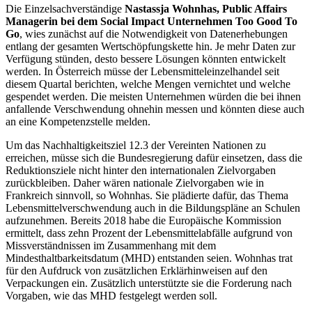
Die Einzelsachverständige
Nastassja Wohnhas,
Public Affairs
Managerin
bei dem
Social Impact
Unternehmen
Too Good To
Go
, wies zunächst auf die Notwendigkeit von Datenerhebungen
entlang der gesamten Wertschöpfungskette hin. Je mehr Daten zur
Verfügung stünden, desto bessere Lösungen könnten entwickelt
werden. In Österreich müsse der Lebensmitteleinzelhandel seit
diesem Quartal berichten, welche Mengen vernichtet und welche
gespendet werden. Die meisten Unternehmen würden die bei ihnen
anfallende Verschwendung ohnehin messen und könnten diese auch
an eine Kompetenzstelle melden.
Um das Nachhaltigkeitsziel 12.3 der Vereinten Nationen zu
erreichen, müsse sich die Bundesregierung dafür einsetzen, dass die
Reduktionsziele nicht hinter den internationalen Zielvorgaben
zurückbleiben. Daher wären nationale Zielvorgaben wie in
Frankreich sinnvoll, so Wohnhas. Sie plädierte dafür, das Thema
Lebensmittelverschwendung auch in die Bildungspläne an Schulen
aufzunehmen. Bereits 2018 habe die Europäische Kommission
ermittelt, dass zehn Prozent der Lebensmittelabfälle aufgrund von
Missverständnissen im Zusammenhang mit dem
Mindesthaltbarkeitsdatum (MHD) entstanden seien. Wohnhas trat
für den Aufdruck von zusätzlichen Erklärhinweisen auf den
Verpackungen ein. Zusätzlich unterstützte sie die Forderung nach
Vorgaben, wie das MHD festgelegt werden soll.