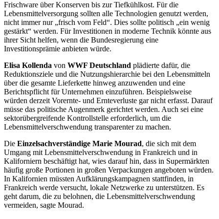
Frischware über Konserven bis zur Tiefkühlkost. Für die
Lebensmittelversorgung sollten alle Technologien genutzt werden,
nicht immer nur „frisch vom Feld“. Dies sollte politisch „ein wenig
gestärkt“ werden. Für Investitionen in moderne Technik könnte aus
ihrer Sicht helfen, wenn die Bundesregierung eine
Investitionsprämie anbieten würde.
Elisa Kollenda
von
WWF Deutschland
plädierte dafür, die
Reduktionsziele und die Nutzungshierarchie bei den Lebensmitteln
über die gesamte Lieferkette hinweg anzuwenden und eine
Berichtspflicht für Unternehmen einzuführen. Beispielsweise
würden derzeit Vorernte- und Ernteverluste gar nicht erfasst. Darauf
müsse das politische Augenmerk gerichtet werden. Auch sei eine
sektorübergreifende Kontrollstelle erforderlich, um die
Lebensmittelverschwendung transparenter zu machen.
Die
Einzelsachverständige
Marie Mourad
, die sich mit dem
Umgang mit Lebensmittelverschwendung in Frankreich und in
Kaliforniern beschäftigt hat, wies darauf hin, dass in Supermärkten
häufig große Portionen in großen Verpackungen angeboten würden.
In Kalifornien müssten Aufklärungskampagnen stattfinden, in
Frankreich werde versucht, lokale Netzwerke zu unterstützen. Es
geht darum, die zu belohnen, die Lebensmittelverschwendung
vermeiden, sagte
Mourad
.