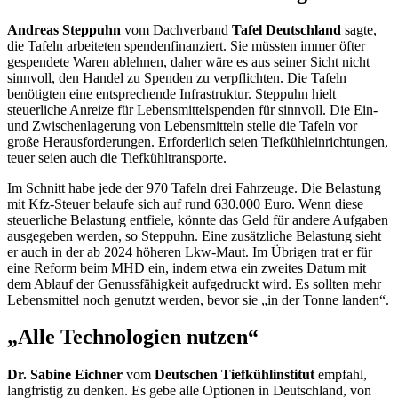
Andreas Steppuhn
vom Dachverband
Tafel Deutschland
sagte,
die Tafeln arbeiteten spendenfinanziert. Sie müssten immer öfter
gespendete Waren ablehnen, daher wäre es aus seiner Sicht nicht
sinnvoll, den Handel zu Spenden zu verpflichten. Die Tafeln
benötigten eine entsprechende Infrastruktur. Steppuhn hielt
steuerliche Anreize für Lebensmittelspenden für sinnvoll. Die Ein-
und Zwischenlagerung von Lebensmitteln stelle die Tafeln vor
große Herausforderungen. Erforderlich seien Tiefkühleinrichtungen,
teuer seien auch die Tiefkühltransporte.
Im Schnitt habe jede der 970 Tafeln drei Fahrzeuge. Die Belastung
mit Kfz-Steuer belaufe sich auf rund 630.000 Euro. Wenn diese
steuerliche Belastung entfiele, könnte das Geld für andere Aufgaben
ausgegeben werden, so Steppuhn. Eine zusätzliche Belastung sieht
er auch in der ab 2024 höheren Lkw-Maut. Im Übrigen trat er für
eine Reform beim MHD ein, indem etwa ein zweites Datum mit
dem Ablauf der Genussfähigkeit aufgedruckt wird. Es sollten mehr
Lebensmittel noch genutzt werden, bevor sie „in der Tonne landen“.
„Alle Technologien nutzen“
Dr.
Sabine Eichner
vom
Deutschen Tiefkühlinstitut
empfahl,
langfristig zu denken. Es gebe alle Optionen in Deutschland, von