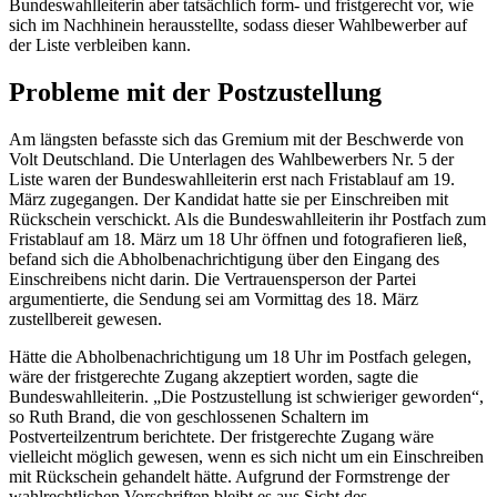
Bundeswahlleiterin aber tatsächlich form- und fristgerecht vor, wie
sich im Nachhinein herausstellte, sodass dieser Wahlbewerber auf
der Liste verbleiben kann.
Probleme mit der Postzustellung
Am längsten befasste sich das Gremium mit der Beschwerde von
Volt Deutschland. Die Unterlagen des Wahlbewerbers Nr. 5 der
Liste waren der Bundeswahlleiterin erst nach Fristablauf am 19.
März zugegangen. Der Kandidat hatte sie per Einschreiben mit
Rückschein verschickt. Als die Bundeswahlleiterin ihr Postfach zum
Fristablauf am 18. März um 18 Uhr öffnen und fotografieren ließ,
befand sich die Abholbenachrichtigung über den Eingang des
Einschreibens nicht darin. Die Vertrauensperson der Partei
argumentierte, die Sendung sei am Vormittag des 18. März
zustellbereit gewesen.
Hätte die Abholbenachrichtigung um 18 Uhr im Postfach gelegen,
wäre der fristgerechte Zugang akzeptiert worden, sagte die
Bundeswahlleiterin. „Die Postzustellung ist schwieriger geworden“,
so Ruth Brand, die von geschlossenen Schaltern im
Postverteilzentrum berichtete. Der fristgerechte Zugang wäre
vielleicht möglich gewesen, wenn es sich nicht um ein Einschreiben
mit Rückschein gehandelt hätte. Aufgrund der Formstrenge der
wahlrechtlichen Vorschriften bleibt es aus Sicht des