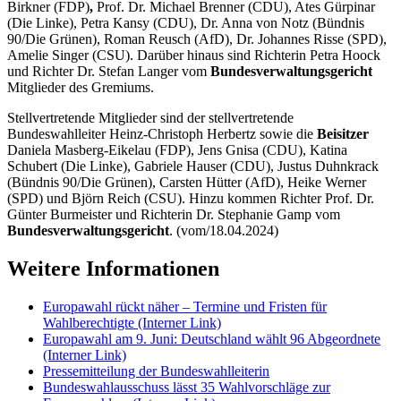
Birkner (FDP)
,
Prof. Dr. Michael Brenner (CDU), Ates Gürpinar
(Die Linke), Petra Kansy (CDU), Dr. Anna von Notz (Bündnis
90/Die Grünen), Roman Reusch (AfD), Dr. Johannes Risse (SPD),
Amelie Singer (CSU). Darüber hinaus sind Richterin Petra Hoock
und Richter Dr. Stefan Langer vom
Bundesverwaltungsgericht
Mitglieder des Gremiums.
Stellvertretende Mitglieder
sind der stellvertretende
Bundeswahlleiter Heinz-Christoph Herbertz sowie die
Beisitzer
Daniela Masberg-Eikelau (FDP), Jens Gnisa (CDU), Katina
Schubert (Die Linke), Gabriele Hauser (CDU), Justus Duhnkrack
(Bündnis 90/Die Grünen), Carsten Hütter (AfD), Heike Werner
(SPD) und Björn Reich (CSU). Hinzu kommen Richter Prof. Dr.
Günter Burmeister und Richterin Dr. Stephanie Gamp vom
Bundesverwaltungsgericht
. (vom/18.04.2024)
Weitere Informationen
Europawahl rückt näher – Termine und Fristen für
Wahlberechtigte
(Interner Link)
Europawahl am 9. Juni: Deutschland wählt 96 Abgeordnete
(Interner Link)
Pressemitteilung der Bundeswahlleiterin
Bundeswahlausschuss lässt 35 Wahlvorschläge zur