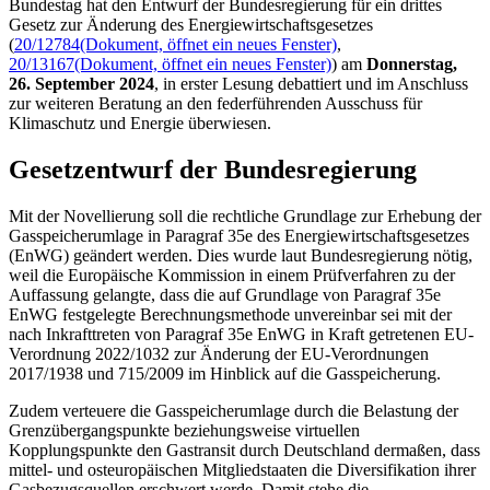
Bundestag hat den Entwurf der Bundesregierung für ein drittes
Gesetz zur Änderung des Energiewirtschaftsgesetzes
(
20/12784
(Dokument, öffnet ein neues Fenster)
,
20/13167
(Dokument, öffnet ein neues Fenster)
) am
Donnerstag,
26. September 2024
, in erster Lesung debattiert und im Anschluss
zur weiteren Beratung an den federführenden Ausschuss für
Klimaschutz und Energie überwiesen.
Gesetzentwurf der Bundesregierung
Mit der Novellierung soll die rechtliche Grundlage zur Erhebung der
Gasspeicherumlage in Paragraf 35e des Energiewirtschaftsgesetzes
(EnWG) geändert werden. Dies wurde laut Bundesregierung nötig,
weil die Europäische Kommission in einem Prüfverfahren zu der
Auffassung gelangte, dass die auf Grundlage von Paragraf 35e
EnWG festgelegte Berechnungsmethode unvereinbar sei mit der
nach Inkrafttreten von Paragraf 35e EnWG in Kraft getretenen EU-
Verordnung 2022/1032 zur Änderung der EU-Verordnungen
2017/1938 und 715/2009 im Hinblick auf die Gasspeicherung.
Zudem verteuere die Gasspeicherumlage durch die Belastung der
Grenzübergangspunkte beziehungsweise virtuellen
Kopplungspunkte den Gastransit durch Deutschland dermaßen, dass
mittel- und osteuropäischen Mitgliedstaaten die Diversifikation ihrer
Gasbezugsquellen erschwert werde. Damit stehe die