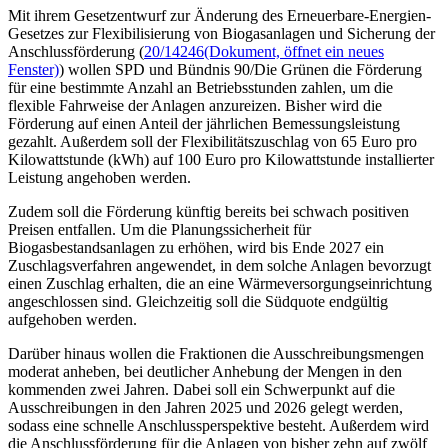
Mit ihrem Gesetzentwurf
zur Änderung des Erneuerbare-Energien-
Gesetzes zur Flexibilisierung von Biogasanlagen und Sicherung der
Anschlussförderung (
20/14246
(Dokument, öffnet ein neues
Fenster)
) wollen SPD und Bündnis 90/Die Grünen die Förderung
für eine bestimmte Anzahl an Betriebsstunden zahlen, um
die
flexible Fahrweise der Anlagen anzureizen. Bisher wird die
Förderung auf einen Anteil der jährlichen Bemessungsleistung
gezahlt. Außerdem soll der Flexibilitätszuschlag von 65 Euro pro
Kilowattstunde (kWh) auf 100 Euro pro Kilowattstunde installierter
Leistung angehoben werden.
Zudem soll die Förderung künftig bereits bei schwach positiven
Preisen entfallen. Um die Planungssicherheit für
Biogasbestandsanlagen zu erhöhen, wird bis Ende 2027 ein
Zuschlagsverfahren angewendet, in dem solche Anlagen bevorzugt
einen Zuschlag erhalten, die an eine Wärmeversorgungseinrichtung
angeschlossen sind. Gleichzeitig soll die Südquote endgültig
aufgehoben werden.
Darüber hinaus wollen die Fraktionen die Ausschreibungsmengen
moderat anheben, bei deutlicher Anhebung der Mengen in den
kommenden zwei Jahren. Dabei soll ein Schwerpunkt auf die
Ausschreibungen in den Jahren 2025 und 2026 gelegt werden,
sodass eine schnelle Anschlussperspektive besteht. Außerdem wird
die Anschlussförderung für die Anlagen von bisher zehn auf zwölf