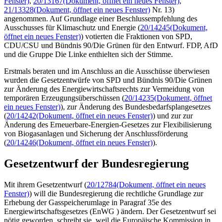
Fenster)
,
20/13167
(Dokument, öffnet ein neues Fenster)
,
21/13328
(Dokument, öffnet ein neues Fenster)
Nr. 13)
angenommen. Auf Grundlage einer Beschlussempfehlung des
Ausschusses für Klimaschutz und Energie (
20/14245
(Dokument,
öffnet ein neues Fenster)
) votierten die Fraktionen von SPD,
CDU/CSU und Bündnis 90/Die Grünen für den Entwurf. FDP, AfD
und die Gruppe Die Linke enthielten sich der Stimme.
Erstmals beraten und im Anschluss an die Ausschüsse überwiesen
wurden die Gesetzentwürfe von SPD und Bündnis 90/Die Grünen
zur Änderung des Energiewirtschaftsrechts zur Vermeidung von
temporären Erzeugungsüberschüssen (
20/14235
(Dokument, öffnet
ein neues Fenster)
), zur Änderung des Bundesbedarfsplangesetzes
(
20/14242
(Dokument, öffnet ein neues Fenster)
) und zur zur
Änderung des Erneuerbare-Energien-Gesetzes zur Flexibilisierung
von Biogasanlagen und Sicherung der Anschlussförderung
(
20/14246
(Dokument, öffnet ein neues Fenster)
).
Gesetzentwurf der Bundesregierung
Mit ihrem Gesetzentwurf (
20/12784
(Dokument, öffnet ein neues
Fenster)
) will die Bundesregierung die rechtliche Grundlage zur
Erhebung der Gasspeicherumlage in Paragraf 35e des
Energiewirtschaftsgesetzes (EnWG ) ändern. Der Gesetzentwurf sei
nötig geworden, schreibt sie, weil die Europäische Kommission in