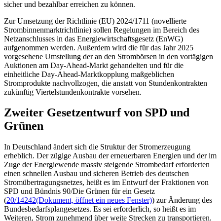
sicher und bezahlbar erreichen zu können.
Zur Umsetzung der Richtlinie (EU) 2024/1711 (novellierte
Strombinnenmarktrichtlinie) sollen Regelungen im Bereich des
Netzanschlusses in das Energiewirtschaftsgesetz (EnWG)
aufgenommen werden. Außerdem wird die für das Jahr 2025
vorgesehene Umstellung der an den Strombörsen in den vortägigen
Auktionen am
Day-Ahead
-Markt gehandelten und für die
einheitliche
Day-Ahead
-Marktkopplung maßgeblichen
Stromprodukte nachvollzogen, die anstatt von Stundenkontrakten
zukünftig Viertelstundenkontrakte vorsehen.
Zweiter Gesetzentwurf von SPD und
Grünen
In Deutschland ändert sich die Struktur der Stromerzeugung
erheblich. Der zügige Ausbau der erneuerbaren Energien und der im
Zuge der Energiewende massiv steigende Strombedarf erforderten
einen schnellen Ausbau und sicheren Betrieb des deutschen
Stromübertragungsnetzes, heißt es im Entwurf der Fraktionen von
SPD und Bündnis 90/Die Grünen für ein Gesetz
(
20/14242
(Dokument, öffnet ein neues Fenster)
) zur Änderung des
Bundesbedarfsplangesetzes. Es sei erforderlich, so heißt es im
Weiteren, Strom zunehmend über weite Strecken zu transportieren.