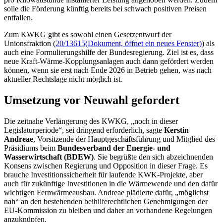
solle die Förderung künftig bereits bei schwach positiven Preisen
entfallen.
Zum KWKG gibt es sowohl einen Gesetzentwurf der
Unionsfraktion (
20/13615
(Dokument, öffnet ein neues Fenster)
) als
auch eine Formulierungshilfe der Bundesregierung. Ziel ist es, dass
neue Kraft-Wärme-Kopplungsanlagen auch dann gefördert werden
können, wenn sie erst nach Ende 2026 in Betrieb gehen, was nach
aktueller Rechtslage nicht möglich ist.
Umsetzung vor Neuwahl gefordert
Die zeitnahe Verlängerung des KWKG, „noch in dieser
Legislaturperiode“, sei dringend erforderlich, sagte
Kerstin
Andreae
, Vorsitzende der Hauptgeschäftsführung und Mitglied des
Präsidiums beim
Bundesverband der Energie- und
Wasserwirtschaft (BDEW)
. Sie begrüßte den sich abzeichnenden
Konsens zwischen Regierung und Opposition in dieser Frage. Es
brauche Investitionssicherheit für laufende KWK-Projekte, aber
auch für zukünftige Investitionen in die Wärmewende und den dafür
wichtigen Fernwärmeausbau. Andreae plädierte dafür, „möglichst
nah“ an den bestehenden beihilferechtlichen Genehmigungen der
EU-Kommission zu bleiben und daher an vorhandene Regelungen
anzuknüpfen.