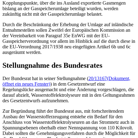
Kopplungspunkte, über die ins Ausland exportierte Gasmengen
bislang an der Gasspeicherumlage beteiligt wurden, werden
zukünftig nicht mit der Gasspeicherumlage belastet.
Durch die Beschränkung der Erhebung der Umlage auf inländische
Entnahmestellen sollen Zweifel der Europäischen Kommission an
der Vereinbarkeit von Paragraf 35e EnWG mit der EU-
Gasspeicherverordnung vor allem im Hinblick auf die durch diese in
die EU-Verordnung 2017/1938 neu eingefügten Artikel 6b und 6c
ausgeräumt werden.
Stellungnahme des Bundesrates
Der Bundesrat hat in seiner Stellungnahme (
20/13167
(Dokument,
öffnet ein neues Fenster)
) in dem Gesetzentwurf eine
Regelungslücke ausgemacht und eine Änderung vorgeschlagen, die
darauf abzielt, Wasserstoffelektrolyseure mit in den Geltungsrahmen
des Gesetzentwurfs aufzunehmen.
Zur Begründung führt der Bundesrat aus, mit fortschreitendem
Ausbau der Wasserstofferzeugung entstehe ein Bedarf für den
Anschluss von Wasserstoffelektrolyseuren an das Stromnetz auch in
Spannungsebenen oberhalb einer Nennspannung von 110 Kilovolt.
Dabei sollten die Genehmigungsverfahren durch die Möglichkeit für