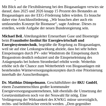
Mit Blick auf die Flexibilisierung bei den Biogasanlagen verwies sie
darauf, dass 2025 und 2026 knapp 15 Prozent des Bestandes an
Biogasanlagen aus der EEG-Förderung fallen würden. Es brauche
daher eine Anschlussförderung. „Wir brauchen aber auch ein
umfassendes Konzept für Biomasse“, sagte Andreae. Dieses zu
erstellen, werde Aufgabe der neuen Bundesregierung sein.
Michael Beil
, Abteilungsleiter Erneuerbare Gase und Bioenergie
beim
Fraunhofer-Institut für Energiewirtschaft und
Energiesystemtechnik
, begrüßte die Regelung zu Biogasanlagen,
weil sie auf eine Lenkungswirkung abziele, dass bei sehr hohen
Einspeisungen durch PV- oder Windstrom die Einspeisung durch
Biogasstrom deutlich reduziert und die Einspeiseleistung des
Anlagenparks bei hohem Strombedarf erhöht werde. Weiterhin
erhöhe sich die
Chance
zum Weiterbetrieb von Biogasanlagen mit
bestehenden Wärmeversorgungskonzepten durch eine Priorisierung
innerhalb der Ausschreibungen.
Dr. Matthias Dümpelmann
, Geschäftsführer der
8KU GmbH
,
einem Zusammenschluss großer kommunaler
Energieversorgungsunternehmen, hält ebenfalls die Umsetzung der
Gesetzesinitiativen noch vor der Neuwahl für nötig. Eine
Verlängerung der Wirksamkeit des KWKG müsse unverzüglich,
rechts- und beihilfesicher erreicht werden. „Dem gegenüber