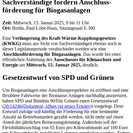
Sachverständige fordern Anschluss­
förderung für Biogasanlagen
Zeit:
Mittwoch, 15. Januar 2025, 9 bis 11 Uhr
Ort:
Berlin, Paul-Löbe-Haus, Sitzungssaal E.300
Eine
Verlängerung des Kraft-Wärme-Kopplungsgesetzes
(KWKG)
muss aus Sicht von Sachverständigen ebenso noch in
dieser Legislaturperiode verabschiedet werden wie eine
Anschlussförderung für Biogasanlagen
. Das wurde bei einer
öffentlichen Anhörung des
Ausschusses für Klimaschutz und
Energie
am
Mittwoch, 15. Januar 2025,
deutlich.
Gesetzentwurf von SPD und Grünen
Um Biogasanlagen eine Anschlussperspektive zu eröffnen und eine
flexiblere Fahrweise der Biomasse-Anlagen nachhaltig anzureizen,
haben SPD und Bündnis 90/Die Grünen einen Gesetzentwurf
(
20/14246
(Dokument, öffnet ein neues Fenster)
) vorgelegt. Dem
Entwurf zufolge soll künftig die Förderung für eine bestimmte
Anzahl an Betriebsstunden gezahlt werden, nicht mehr auf einen
Anteil der jährlichen Bemessungsleistung. Außerdem soll der
Flexibilitätszuschlag von 65 Euro pro Kilowattstunde auf 100 Euro
pro Kilowattstunde installierter Leistung angehoben werden. Zudem