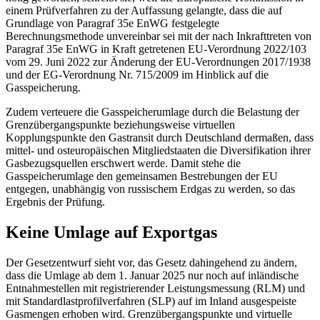
einem Prüfverfahren zu der Auffassung gelangte, dass die auf
Grundlage von Paragraf 35e EnWG festgelegte
Berechnungsmethode unvereinbar sei mit der nach Inkrafttreten von
Paragraf 35e EnWG in Kraft getretenen EU-Verordnung 2022/103
vom 29. Juni 2022 zur Änderung der EU-Verordnungen 2017/1938
und der EG-Verordnung Nr. 715/2009 im Hinblick auf die
Gasspeicherung.
Zudem verteuere die Gasspeicherumlage durch die Belastung der
Grenzübergangspunkte beziehungsweise virtuellen
Kopplungspunkte den Gastransit durch Deutschland dermaßen, dass
mittel- und osteuropäischen Mitgliedstaaten die Diversifikation ihrer
Gasbezugsquellen erschwert werde. Damit stehe die
Gasspeicherumlage den gemeinsamen Bestrebungen der EU
entgegen, unabhängig von russischem Erdgas zu werden, so das
Ergebnis der Prüfung.
Keine Umlage auf Exportgas
Der Gesetzentwurf sieht vor, das Gesetz dahingehend zu ändern,
dass die Umlage ab dem 1. Januar 2025 nur noch auf inländische
Entnahmestellen mit registrierender Leistungsmessung (RLM) und
mit Standardlastprofilverfahren (SLP) auf im Inland ausgespeiste
Gasmengen erhoben wird. Grenzübergangspunkte und virtuelle