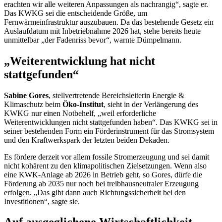
erachten wir alle weiteren Anpassungen als nachrangig“, sagte er.
Das KWKG sei die entscheidende Größe, um
Fernwärmeinfrastruktur auszubauen. Da das bestehende Gesetz ein
Auslaufdatum mit Inbetriebnahme 2026 hat, stehe bereits heute
unmittelbar „der Fadenriss bevor“, warnte Dümpelmann.
„Weiterentwicklung hat nicht
stattgefunden“
Sabine Gores
, stellvertretende Bereichsleiterin Energie &
Klimaschutz beim
Öko-Institut
, sieht in der Verlängerung des
KWKG nur einen Notbehelf, „weil erforderliche
Weiterentwicklungen nicht stattgefunden haben“. Das KWKG sei in
seiner bestehenden Form ein Förderinstrument für das Stromsystem
und den Kraftwerkspark der letzten beiden Dekaden.
Es fördere derzeit vor allem fossile Stromerzeugung und sei damit
nicht kohärent zu den klimapolitischen Zielsetzungen. Wenn also
eine KWK-Anlage ab 2026 in Betrieb geht, so Gores, dürfe die
Förderung ab 2035 nur noch bei treibhausneutraler Erzeugung
erfolgen. „Das gibt dann auch Richtungssicherheit bei den
Investitionen“, sagte sie.