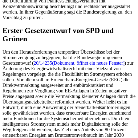
die Durchführung von Planfeststellungsverfahren mit
Konzentrationswirkung beschleunigt und rechtssicher ausgestaltet
werden. In ihrer Gegenäußerung sagt die Bundesregierung zu, den
Vorschlag zu prüfen.
Erster Gesetzentwurf von SPD und
Grünen
Um den Herausforderungen temporärer Überschüsse bei der
Stromerzeugung zu begegnen, hat die Bundesregierung einen
Gesetzentwurf (
20/14235
(Dokument, öffnet ein neues Fenster)
) zur
Änderung des Energiewirtschaftsrecht mit einer Vielzahl von
Regelungen vorgelegt, die die Flexibilität im Stromsystem erhöhen
sollen. Vor allem soll im Erneuerbare-Energien-Gesetz (EEG) die
Direktvermarktung ausgeweitet und entbürokratisiert und
Regelungen zur Vergütung von EE-Anlagen in Zeiten negativer
Preise angepasst sowie die Vermarktung kleinerer Anlagen durch die
Übertragungsnetzbetreiber reformiert werden. Weiter heißt es im
Entwurf, durch eine Ausweitung der Steuerbarkeitsanforderungen
solle gewährleistet werden, dass erneuerbare Energien zunehmend
mehr Funktionen für die Systemsicherheit übernehmen. Durch ein
intelligenteres Stromsystem mittels mehr Digitalisierung solle der
Weg freigemacht werden, das Ziel eines Anteils von 80 Prozent
erneuerbaren Energien am Bruttostromverbrauch im Jahr 2030