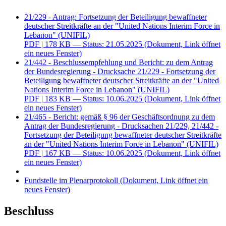
21/229 - Antrag: Fortsetzung der Beteiligung bewaffneter
deutscher Streitkräfte an der "United Nations Interim Force in
Lebanon" (UNIFIL)
PDF
| 178 KB — Status: 21.05.2025
(Dokument, Link öffnet
ein neues Fenster)
21/442 - Beschlussempfehlung und Bericht: zu dem Antrag
der Bundesregierung - Drucksache 21/229 - Fortsetzung der
Beteiligung bewaffneter deutscher Streitkräfte an der "United
Nations Interim Force in Lebanon" (UNIFIL)
PDF
| 183 KB — Status: 10.06.2025
(Dokument, Link öffnet
ein neues Fenster)
21/465 - Bericht: gemäß § 96 der Geschäftsordnung zu dem
Antrag der Bundesregierung - Drucksachen 21/229, 21/442 -
Fortsetzung der Beteiligung bewaffneter deutscher Streitkräfte
an der "United Nations Interim Force in Lebanon" (UNIFIL)
PDF
| 167 KB — Status: 10.06.2025
(Dokument, Link öffnet
ein neues Fenster)
Fundstelle im Plenarprotokoll
(Dokument, Link öffnet ein
neues Fenster)
Beschluss