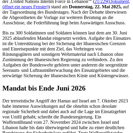
der ,
United Nations Interim Force in Lebanon
‘“ (
21/229
(Dokument,
öffnet ein neues Fenster)
)
stand am
Donnerstag, 22. Mai 2025,
auf
der Tagesordnung des Bundestages. Nach der Debatte überwiesen
die Abgeordneten die Vorlage zur weiteren Beratung an die
Ausschüsse, die Federführung liegt beim Auswärtigen Ausschuss.
Bis zu 300 Soldatinnen und Soldaten können laut dem am 30. Juni
2025 ablaufenden Mandat eingesetzt werden. Aufgabe des Einsatzes
ist die Unterstützung bei der Sicherung der libanesischen Grenzen
und Einreisepunkte mit dem Ziel, das Verbringen von
Rüstungsgütern und sonstigem Wehrmaterial nach Libanon ohne
Zustimmung der libanesischen Regierung zu verhindern. Zu den
Aufgaben der Bundeswehr gehören unter anderem die seegestützte
Seeraum- und Luftraumüberwachung des Einsatzgebietes und die
seewärtige Sicherung der libanesischen Küste und Küstengewässer.
Mandat bis Ende Juni 2026
Der terroristische Angriff der Hamas auf Israel am 7. Oktober 2023
habe immense Auswirkungen auf die ohnehin schon desolate
regionale Sicherheit und dabei auch auf die Lage im Einsatzgebiet
von Unifil gehabt, schreibt die Bundesregierung. Ein
Waffenstillstand vom 27. November 2024 zwischen Israel und
Libanon halte bis dato überwiegend und habe zu einer deutlichen
Beruhigung der Sicherheitslage geführt. Trotz Waffenstillstandes