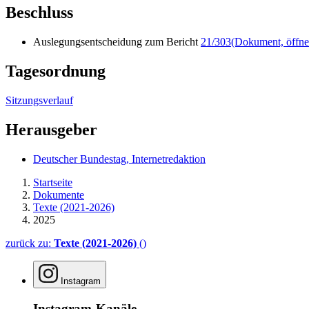
Beschluss
Auslegungsentscheidung zum Bericht
21/303
(Dokument, öffnet
Tagesordnung
Sitzungsverlauf
Herausgeber
Deutscher Bundestag, Internetredaktion
Startseite
Dokumente
Texte (2021-2026)
2025
zurück zu:
Texte (2021-2026)
()
Instagram
Instagram-Kanäle