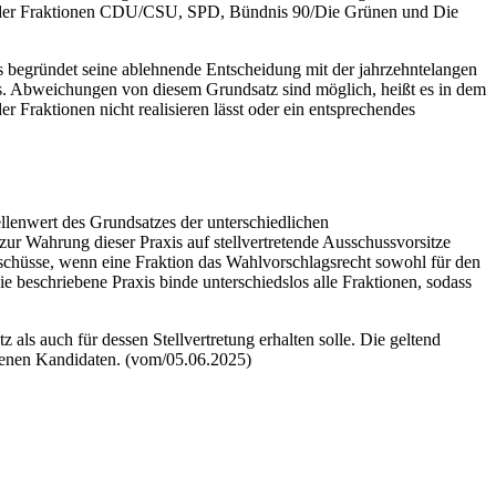
men der Fraktionen CDU/CSU, SPD, Bündnis 90/Die Grünen und Die
 begründet seine ablehnende Entscheidung mit der jahrzehntelangen
ses. Abweichungen von diesem Grundsatz sind möglich, heißt es in dem
r Fraktionen nicht realisieren lässt oder ein entsprechendes
ellenwert des Grundsatzes der unterschiedlichen
zur Wahrung dieser Praxis auf stellvertretende Ausschussvorsitze
sschüsse, wenn eine Fraktion das Wahlvorschlagsrecht sowohl für den
e beschriebene Praxis binde unterschiedslos alle Fraktionen, sodass
ls auch für dessen Stellvertretung erhalten solle. Die geltend
agenen Kandidaten. (vom/05.06.2025)