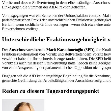
Vorsitz und dessen Stellvertretung in demselben ständigen Aussch
Linke gegen die Stimmen der AfD-Fraktion getroffen.
Vorausgegangen war ein Schreiben der Unionsfraktion vom 28. Mai an
parlamentarischen Praxis der unterschiedlichen Fraktionszugehörigke
Bericht, wenn sachliche Gründe vorliegen - wenn sich etwa eine unters
Einvernehmen vorliegt.
Unterschiedliche Fraktionszugehörigkeit v
Der
Ausschussvorsitzende Macit Karaahmetoğlu (SPD)
, die Koal
Fraktionszugehörigkeit von Vorsitz und stellvertretendem Vorsitz her
verzichtet habe, die ihr rechnerisch zugestanden hätten. Die SPD be
Vorsitz als auch für dessen Stellvertretung hätte, jedoch keine geei
von einer Ausgrenzung der parlamentarischen Opposition nicht gesp
Dagegen sah die AfD keine tragfähige Begründung für die Annahme, das
gemachte Gefährdung der Arbeitsfähigkeit der Ausschüsse aufgrund d
Reden zu diesem Tagesordnungspunkt