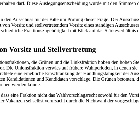
uss erhalten darf. Diese Auslegungsentscheidung wurde mit den Stim
 den Ausschuss mit der Bitte um Prüfung dieser Frage. Der Ausschuss
it von Vorsitz und stellvertretendem Vorsitz eines ständigen Ausschus
chiedliche Fraktionszugehörigkeit mit Blick auf das Stärkeverhältnis de
on Vorsitz und Stellvertretung
itionsfraktionen, die Grünen und die Linksfraktion hoben den hohen St
vor. Die Unionsfraktion verwies auf frühere Wahlperioden, in denen sie 
fürchtete eine erhebliche Einschränkung der Handlungsfähigkeit der Au
gneten Kandidatinnen und Kandidaten vorschlage. Die Grünen betonten, di
rochen werden könne.
s eine Fraktion nicht das Wahlvorschlagsrecht sowohl für den Vorsitz a
er Vakanzen sei selbst verursacht durch die Nichtwahl der vorgeschl