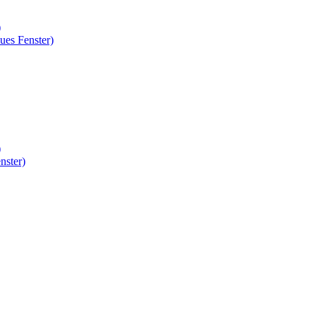
)
ues Fenster)
)
nster)