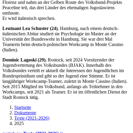
Florenz und nahm an der Gelben Route des Volksbund-Projekts
Peaceline teil, das drei Länder des ehemaligen Jugoslawiens
umfasste.
Er wird italienisch sprechen.
Leutnant Lea Schuster (24)
, Hamburg, nach einem deutsch-
italienischen Abitur studiert sie Psychologie im Master an der
Universität der Bundeswehr in Hamburg. Sie war drei Mal
Teamerin beim deutsch-polnischen
Workcamp
in Monte Cassino
(Italien).
Dominic Lagoski (29)
, Rostock, seit 2024 Vorsitzender der
Jugendvertretung des Volksbundes (BJAK). Innerhalb des
Volksbundes vertritt er aktuell die Interessen der Jugendlichen im
Bundespräsidium und gibt so der Jugend eine Stimme. Er ist
langjähriger
Workcamp-Teamer
, zuletzt in Monte Cassino (Italien).
Seit 2015 Mitglied im Volksbund, anfangs als Teilnehmer in den
Workcamps
, seit 2021 als Teamer. Er ist im öffentlichen Dienst der
Stadt Rostock tätig.
Startseite
Dokumente
Texte (2021-2026)
2025