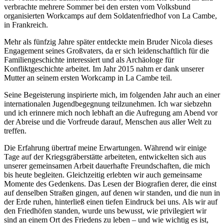
verbrachte mehrere Sommer bei den ersten vom Volksbund
organisierten Workcamps auf dem Soldatenfriedhof von
La Cambe
,
in Frankreich.
Mehr als fünfzig Jahre später entdeckte mein Bruder Nicola dieses
Engagement seines Großvaters, da er sich leidenschaftlich für die
Familiengeschichte interessiert und als Archäologe für
Konfliktgeschichte arbeitet. Im Jahr 2015 nahm er dank unserer
Mutter an seinem ersten Workcamp in
La Cambe
teil.
Seine Begeisterung inspirierte mich, im folgenden Jahr auch an einer
internationalen Jugendbegegnung teilzunehmen. Ich war siebzehn
und ich erinnere mich noch lebhaft an die Aufregung am Abend vor
der Abreise und die Vorfreude darauf, Menschen aus aller Welt zu
treffen.
Die Erfahrung übertraf meine Erwartungen. Während wir einige
Tage auf der Kriegsgräberstätte arbeiteten, entwickelten sich aus
unserer gemeinsamen Arbeit dauerhafte Freundschaften, die mich
bis heute begleiten. Gleichzeitig erlebten wir auch gemeinsame
Momente des Gedenkens. Das Lesen der Biografien derer, die einst
auf denselben Straßen gingen, auf denen wir standen, und die nun in
der Erde ruhen, hinterließ einen tiefen Eindruck bei uns. Als wir auf
den Friedhöfen standen, wurde uns bewusst, wie privilegiert wir
sind an einem Ort des Friedens zu leben – und wie wichtig es ist,