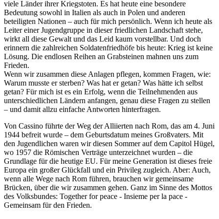
viele Länder ihrer Kriegstoten. Es hat heute eine besondere
Bedeutung sowohl in Italien als auch in Polen und anderen
beteiligten Nationen – auch für mich persönlich. Wenn ich heute als
Leiter einer Jugendgruppe in dieser friedlichen Landschaft stehe,
wirkt all diese Gewalt und das Leid kaum vorstellbar. Und doch
erinnern die zahlreichen Soldatenfriedhöfe bis heute: Krieg ist keine
Lösung. Die endlosen Reihen an Grabsteinen mahnen uns zum
Frieden.
Wenn wir zusammen diese Anlagen pflegen, kommen Fragen, wie:
Warum musste er sterben? Was hat er getan? Was hätte ich selbst
getan? Für mich ist es ein Erfolg, wenn die Teilnehmenden aus
unterschiedlichen Ländern anfangen, genau diese Fragen zu stellen
– und damit allzu einfache Antworten hinterfragen.
Von Cassino führte der Weg der Alliierten nach Rom, das am 4. Juni
1944 befreit wurde – dem Geburtsdatum meines Großvaters. Mit
den Jugendlichen waren wir diesen Sommer auf dem Capitol Hügel,
wo 1957 die Römischen Verträge unterzeichnet wurden – die
Grundlage für die heutige EU. Für meine Generation ist dieses freie
Europa ein großer Glückfall und ein Privileg zugleich. Aber: Auch,
wenn alle Wege nach Rom führen, brauchen wir gemeinsame
Brücken, über die wir zusammen gehen. Ganz im Sinne des Mottos
des Volksbundes:
Together for peace
- Insieme per la pace -
Gemeinsam für den Frieden.