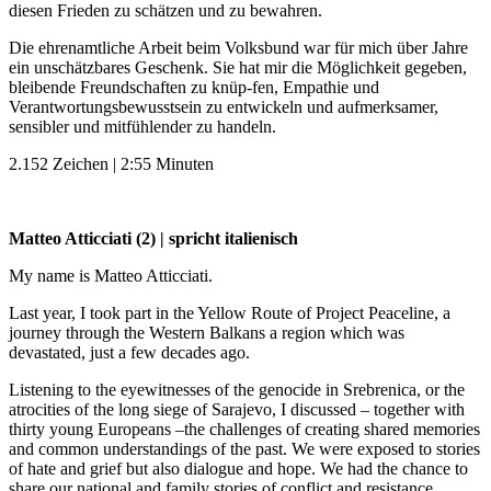
diesen Frieden zu schätzen und zu bewahren.
Die ehrenamtliche Arbeit beim Volksbund war für mich über Jahre
ein unschätzbares Geschenk. Sie hat mir die Möglichkeit gegeben,
bleibende Freundschaften zu knüp-fen, Empathie und
Verantwortungsbewusstsein zu entwickeln und aufmerksamer,
sensibler und mitfühlender zu handeln.
2.152 Zeichen | 2:55 Minuten
Matteo Atticciati (2) | spricht italienisch
My name is Matteo Atticciati.
Last year, I took part in the Yellow Route of Project Peaceline, a
journey through the Western Balkans a region which was
devastated, just a few decades ago.
Listening to the eyewitnesses of the genocide in Srebrenica, or the
atrocities of the long siege of Sarajevo, I discussed – together with
thirty young Europeans –the challenges of creating shared memories
and common understandings of the past. We were exposed to stories
of hate and grief but also dialogue and hope. We had the chance to
share our national and family stories of conflict and resistance.