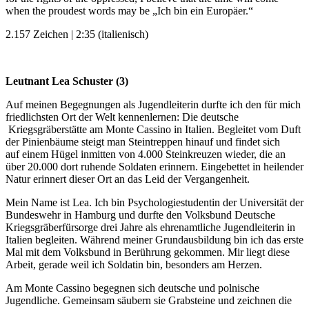
when the proudest words may be
„Ich bin ein Europäer.“
2.157 Zeichen | 2:35 (italienisch)
Leutnant Lea Schuster (3)
Auf meinen Begegnungen als Jugendleiterin durfte ich den für mich
friedlichsten Ort der Welt kennenlernen: Die deutsche
Kriegsgräberstätte am Monte Cassino in Italien. Begleitet vom Duft
der Pinienbäume steigt man Steintreppen hinauf und findet sich
auf einem Hügel inmitten von 4.000 Steinkreuzen wieder, die an
über 20.000 dort ruhende Soldaten erinnern. Eingebettet in heilender
Natur erinnert dieser Ort an das Leid der Vergangenheit.
Mein Name ist Lea. Ich bin Psychologiestudentin der Universität der
Bundeswehr in Hamburg und durfte den Volksbund Deutsche
Kriegsgräberfürsorge drei Jahre als ehrenamtliche Jugendleiterin in
Italien begleiten. Während meiner Grundausbildung bin ich das erste
Mal mit dem Volksbund in Berührung gekommen. Mir liegt diese
Arbeit, gerade weil ich Soldatin bin, besonders am Herzen.
Am Monte Cassino begegnen sich deutsche und polnische
Jugendliche. Gemeinsam säubern sie Grabsteine und zeichnen die