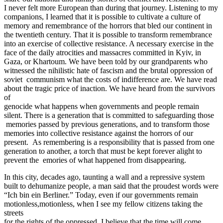
I never felt more European than during that journey. Listening to my
companions, I learned that it is possible to cultivate a culture of
memory and remembrance of the horrors that bled our continent in
the twentieth century. That it is possible to transform remembrance
into an exercise of collective resistance. A necessary exercise in the
face of the daily atrocities and massacres committed in Kyiv, in
Gaza, or Khartoum. We have been told by our grandparents who
witnessed the nihilistic hate of fascism and the brutal oppression of
soviet communism what the costs of indifference are. We have read
about the tragic price of inaction. We have heard from the survivors
of
genocide what happens when governments and people remain
silent. There is a generation that is committed to safeguarding those
memories passed by previous generations, and to transform those
memories into collective resistance against the horrors of our
present. As remembering is a responsibility that is passed from one
generation to another, a torch that must be kept forever alight to
prevent the emories of what happened from disappearing.
In this city, decades ago, taunting a wall and a repressive system
built to dehumanize people, a man said that the proudest words were
“
Ich bin ein Berliner.
” Today, even if our governments remain
motionless,motionless, when I see my fellow citizens taking the
streets
for the rights of the oppressed, I believe that the time will come