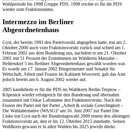
Wahlperiode bis 1998 Gruppe PDS. 1998 reichte es für die PDS
wieder zum Fraktionsstatus.
Intermezzo im Berliner
Abgeordnetenhaus
Gysi, der bereits 1993 den Parteivorsitz abgegeben hatte, trat am 2.
Oktober 2000 auch vom Fraktionsvorsitz zurück und schied am 1.
Februar 2002 aus dem Bundestag aus, nachdem er am 21. Oktober
2001 mit 51 Prozent der Erststimmen im Wahlkreis Marzahn –
Hellersdorf 5 ins Berliner Abgeordnetenhaus gewählt worden war.
Er wurde am 17. Januar 2002 Bürgermeister und Senator für
Wirtschaft, Arbeit und Frauen im Kabinett Wowereit, gab das Amt
jedoch bereits am 6. August 2002 wieder auf.
2005 kandidierte er für die PDS im Wahlkreis Berlin-Treptow –
Köpenick wieder erfolgreich für den Bundestag und übernahm
zusammen mit Oskar
Lafontaine
den Fraktionsvorsitz. Nach der
Fusion der Partei mit der Partei „Arbeit & soziale Gerechtigkeit –
Die Wahlalternative (WASG)“ am 16. Juni 2007 zur Partei Die
Linke trat Gysi nach der Bundestagswahl 2009 erneut den alleinigen
Fraktionsvorsitz an, den er bis 12. Oktober 2015 innehatte. Seinen
Wahlkreis gewann er in allen Wahlen bis 2025 jeweils direkt.