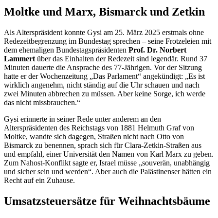
Moltke und Marx, Bismarck und Zetkin
Als Alterspräsident konnte Gysi am 25. März 2025 erstmals ohne
Redezeitbegrenzung im Bundestag sprechen – seine Frotzeleien mit
dem ehemaligen Bundestagspräsidenten
Prof. Dr. Norbert
Lammert
über das Einhalten der Redezeit sind legendär. Rund 37
Minuten dauerte die Ansprache des 77-Jährigen. Vor der Sitzung
hatte er der Wochenzeitung „Das Parlament“ angekündigt: „Es ist
wirklich angenehm, nicht ständig auf die Uhr schauen und nach
zwei Minuten abbrechen zu müssen. Aber keine Sorge, ich werde
das nicht missbrauchen.“
Gysi erinnerte in seiner Rede unter anderem an den
Alterspräsidenten des Reichstags von 1881 Helmuth Graf von
Moltke, wandte sich dagegen, Straßen nicht nach Otto von
Bismarck zu benennen, sprach sich für Clara-Zetkin-Straßen aus
und empfahl, einer Universität den Namen von Karl Marx zu geben.
Zum Nahost-Konflikt sagte er, Israel müsse „souverän, unabhängig
und sicher sein und werden“. Aber auch die Palästinenser hätten ein
Recht auf ein Zuhause.
Umsatzsteuersätze für Weihnachtsbäume