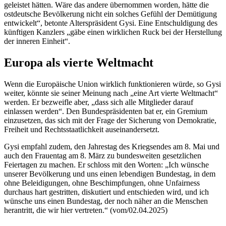
geleistet hätten. Wäre das andere übernommen worden, hätte die
ostdeutsche Bevölkerung nicht ein solches Gefühl der Demütigung
entwickelt“, betonte Alterspräsident Gysi. Eine Entschuldigung des
künftigen Kanzlers „gäbe einen wirklichen Ruck bei der Herstellung
der inneren Einheit“.
Europa als vierte Weltmacht
Wenn die Europäische Union wirklich funktionieren würde, so Gysi
weiter, könnte sie seiner Meinung nach „eine Art vierte Weltmacht“
werden. Er bezweifle aber, „dass sich alle Mitglieder darauf
einlassen werden“. Den Bundespräsidenten bat er, ein Gremium
einzusetzen, das sich mit der Frage der Sicherung von Demokratie,
Freiheit und Rechtsstaatlichkeit auseinandersetzt.
Gysi empfahl zudem, den Jahrestag des Kriegsendes am 8. Mai und
auch den Frauentag am 8. März zu bundesweiten gesetzlichen
Feiertagen zu machen. Er schloss mit den Worten: „Ich wünsche
unserer Bevölkerung und uns einen lebendigen Bundestag, in dem
ohne Beleidigungen, ohne Beschimpfungen, ohne Unfairness
durchaus hart gestritten, diskutiert und entschieden wird, und ich
wünsche uns einen Bundestag, der noch näher an die Menschen
herantritt, die wir hier vertreten.“ (vom/02.04.2025)