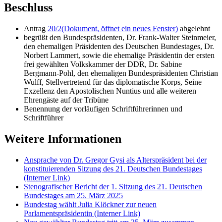
Beschluss
Antrag
20/2
(Dokument, öffnet ein neues Fenster)
abgelehnt
begrüßt den Bundespräsidenten, Dr. Frank-Walter Steinmeier,
den ehemaligen Präsidenten des Deutschen Bundestages, Dr.
Norbert Lammert, sowie die ehemalige Präsidentin der ersten
frei gewählten Volkskammer der DDR, Dr. Sabine
Bergmann-Pohl, den ehemaligen Bundespräsidenten Christian
Wulff, Stellvertretend für das diplomatische Korps, Seine
Exzellenz den Apostolischen Nuntius und alle weiteren
Ehrengäste auf der Tribüne
Benennung der vorläufigen Schriftführerinnen und
Schriftführer
Weitere Informationen
Ansprache von Dr. Gregor Gysi als Alterspräsident bei der
konstituierenden Sitzung des 21. Deutschen Bundestages
(Interner Link)
Stenografischer Bericht der 1. Sitzung des 21. Deutschen
Bundestages am 25. März 2025
Bundestag wählt Julia Klöckner zur neuen
Parlamentspräsidentin
(Interner Link)