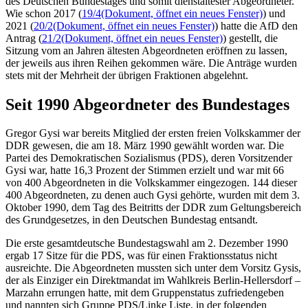
des Deutschen Bundestages und somit dienstältester Abgeordneter.
Wie schon 2017 (
19/4
(Dokument, öffnet ein neues Fenster)
) und
2021 (
20/2
(Dokument, öffnet ein neues Fenster)
) hatte die AfD den
Antrag (
21/2
(Dokument, öffnet ein neues Fenster)
) gestellt, die
Sitzung vom an Jahren ältesten Abgeordneten eröffnen zu lassen,
der jeweils aus ihren Reihen gekommen wäre. Die Anträge wurden
stets mit der Mehrheit der übrigen Fraktionen abgelehnt.
Seit 1990 Abgeordneter des Bundestages
Gregor Gysi war bereits Mitglied der ersten freien Volkskammer der
DDR gewesen, die am 18. März 1990 gewählt worden war. Die
Partei des Demokratischen Sozialismus (PDS), deren Vorsitzender
Gysi war, hatte 16,3 Prozent der Stimmen erzielt und war mit 66
von 400 Abgeordneten in die Volkskammer eingezogen. 144 dieser
400 Abgeordneten, zu denen auch Gysi gehörte, wurden mit dem 3.
Oktober 1990, dem Tag des Beitritts der DDR zum Geltungsbereich
des Grundgesetzes, in den Deutschen Bundestag entsandt.
Die erste gesamtdeutsche Bundestagswahl am 2. Dezember 1990
ergab 17 Sitze für die PDS, was für einen Fraktionsstatus nicht
ausreichte. Die Abgeordneten mussten sich unter dem Vorsitz Gysis,
der als Einziger ein Direktmandat im Wahlkreis Berlin-Hellersdorf –
Marzahn errungen hatte, mit dem Gruppenstatus zufriedengeben
und nannten sich Gruppe PDS/Linke Liste, in der folgenden