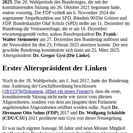
2025
: Die 20. Wahlperiode des Bundestages, die mit der
konstituierenden Sitzung am 26. Oktober 2021 begonnen hatte,
endete vorzeitig. Die FDP verließ am 6. November 2024 die
sogenannte Ampelkoalition aus SPD, Bündnis 90/Die Grünen und
FDP. Bundeskanzler Olaf Scholz (SPD) stellte am 11. Dezember im
Bundestag die Vertrauensfrage, die er am 16. Dezember
erwartungsgemäß verlor, sodass Bundespräsident
Dr. Frank-
Walter Steinmeier
am 27. Dezember den Bundestag auflösen und
die Neuwahlen für den 23. Februar 2025 ansetzen konnte. Der neu
gewählte Bundestag konstituierte sich dann am 25. März 2025.
Alterspräsident:
Dr. Gregor Gysi
(Die Linke)
.
Erster Alterspräsident der Linken
Noch in der 18. Wahlperiode, am 1. Juni 2017, hatte der Bundestag
eine Änderung der Geschäftsordnung beschlossen
(
18/12376
(Dokument, öffnet ein neues Fenster)
), dass die erste,
konstituierende Sitzung nicht mehr wie zuvor vom ältesten
Abgeordneten, sondern von dem am längsten dem Parlament
angehörenden Abgeordneten eröffnet werden sollte. Nach
Dr.
Hermann Otto Solms (FDP)
2017 und
Dr. Wolfgang Schäuble
(CDU/CSU)
2021 profitierte nun Gysi von dieser Neuregelung.
Er war nach eigener Aussage 30 Jahre und neun Monate Mitglied