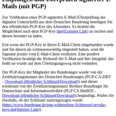
Mails (mit PGP)
Zur Verifikation einer PGP-signierten E-Mail (Überprüfung der
digitalen Unterschrift) aus dem Deutschen Bundestag benötigen Sie
den öffentlichen PGP-Key des Absenders. Es besteht die
Möglichkeit nach dem PGP-Key
hier
(Externer Link)
zu suchen und
diesen herunter zu laden.
Erst wenn der PGP-Key in Ihrem E-Mail-Client eingebunden wurde
und Sie diesen als vertrauenswürdig eingestuft haben, wird die
Signatur positiv vom E-Mail-Client verifiziert. Eine positive
Verifikation bestätigt die Herkunft der E-Mail und ihre Integrität, das
heißt sie wurde auf dem Übertragungsweg nicht verändert.
Der PGP-Key der Mitglieder des Bundestages wurde von der
Zertifizierungsinstanz des Deutschen Bundestages (PGP-CA-DBT
–
Download öffentlicher Schlüssel
(Download)
) und dieser
wiederum von der Zertifizierungsinstanz Berliner Beauftragte für
Datenschutz und Informationsfreiheit (PGP CA BlnBDI -
Download öffentlicher Schlüssel
(Download)
) beglaubigt. Prüfen Sie
ebenfalls, ob der Schlüssel zurückgezogen wurde
(
https://www.bundestag.de/pgp-widerrufene-Schluessel-revoke-
keys-list
(Interner Link)
).