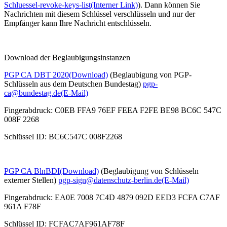
Schluessel-revoke-keys-list
(Interner Link)
). Dann können Sie
Nachrichten mit diesem Schlüssel verschlüsseln und nur der
Empfänger kann Ihre Nachricht entschlüsseln.
Download der Beglaubigungsinstanzen
PGP CA DBT 2020
(Download)
(Beglaubigung von PGP-
Schlüsseln aus dem Deutschen Bundestag)
pgp-
ca@bundestag.de
(E-Mail)
Fingerabdruck: C0EB FFA9 76EF FEEA F2FE BE98 BC6C 547C
008F 2268
Schlüssel ID: BC6C547C 008F2268
PGP CA BlnBDI
(Download)
(Beglaubigung von Schlüsseln
externer Stellen)
pgp-sign@datenschutz-berlin.de
(E-Mail)
Fingerabdruck: EA0E 7008 7C4D 4879 092D EED3 FCFA C7AF
961A F78F
Schlüssel ID: FCFAC7AF961AF78F