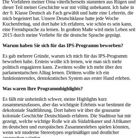
Die Vorfahren meiner Oma väterlicherseits stammten aus Rügen und
dieser Teil meiner Geschichte war mir völlig unbekannt. Ich habe in
der 9. Klasse Deutsch als Fach gewählt und hatte eine Lehrerin, die
mich begeistert hat. Unsere Deutschklasse hatte jede Woche
Kuchenfreitag, und dort habe ich erfahren, wie schön es sein kann,
eine Fremdsprache zu lernen. In großem Maße wird mein Leben seit
2015 durch meine Vorliebe für die deutsche Sprache geprägt.
Warum haben Sie sich für das IPS-Programm beworben?
Es gab mehrere Gründe, warum ich mich für das IPS-Programm
beworben habe. Erstens wollte ich lernen, wie man sich mehr
politisch engagieren kann. Zweitens wollte ich mehr über den
parlamentarischen Alltag lernen. Drittens wollte ich ein
funktionierendes, demokratisches System aus erster Hand erleben.
Was waren Ihre Programm
highlights
?
Es fällt mir unheimlich schwer, meine
Highlights
kurz
zusammenzufassen, aber das wichtigste Erlebnis war bestimmt die
dekoloniale Stadtführung. Dort haben wir über die grausame
koloniale Geschichte Deutschlands erfahren. Die Stadttour hat mir
gezeigt, welche wichtige Rolle wir als Südafrikaner und Afrikaner
im deutschen und europäischen Zusammenleben spielen könnten,
wenn wir moderne Stereotypen regelmäßiger und deutlicher
ansprechen würden.