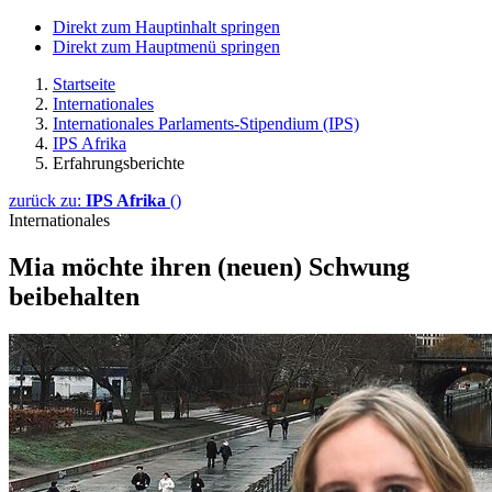
Direkt zum Hauptinhalt springen
Direkt zum Hauptmenü springen
Startseite
Internationales
Internationales Parlaments-Stipendium (IPS)
IPS Afrika
Erfahrungsberichte
zurück zu:
IPS Afrika
()
Internationales
Mia möchte ihren (neuen) Schwung
beibehalten