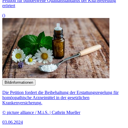
Petition für bundesweite Qualitätsstandards der Kita-Betreuung
erörtert
()
Bildinformationen
Die Petition fordert die Beibehaltung der Erstattungsregelung für
homöopathische Arzneimittel in der gesetzlichen
Krankenversicherung.
© picture alliance / M.i.S. | Cathrin Mueller
03.06.2024