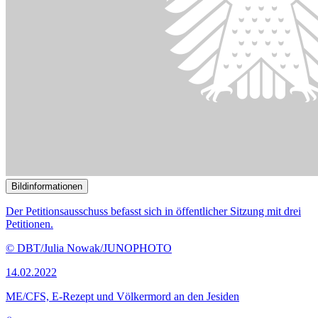
ME/CFS, E-Rezept und Völkermord an den Jesiden
()