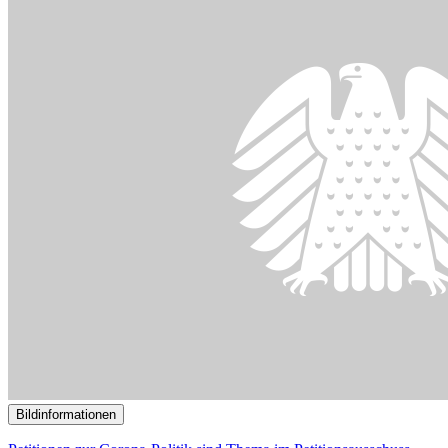
Bildinformationen
Petitionen zur Corona-Politik sind Thema im Petitionsausschuss.
© picture alliance/Jens Büttner/dpa-Zentralbild/dpa
07.12.2020
Hilfen für Solo-Selbstständige, Einsetzung einer Corona-
Expertenkommission
()