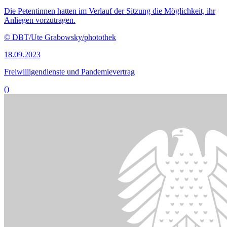
Die Petentinnen hatten im Verlauf der Sitzung die Möglichkeit, ihr
Anliegen vorzutragen.
© DBT/Ute Grabowsky/photothek
18.09.2023
Freiwilligendienste und Pandemievertrag
()