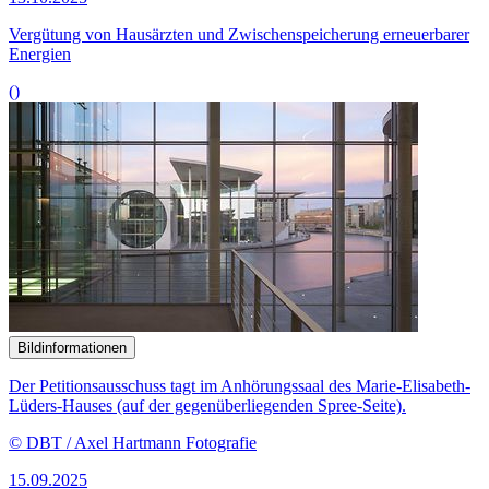
Vergütung von Hausärzten und Zwischen­speicherung erneuerbarer
Energien
()
Bildinformationen
Der Petitionsausschuss tagt im Anhörungssaal des Marie-Elisabeth-
Lüders-Hauses (auf der gegenüberliegenden Spree-Seite).
© DBT / Axel Hartmann Fotografie
15.09.2025