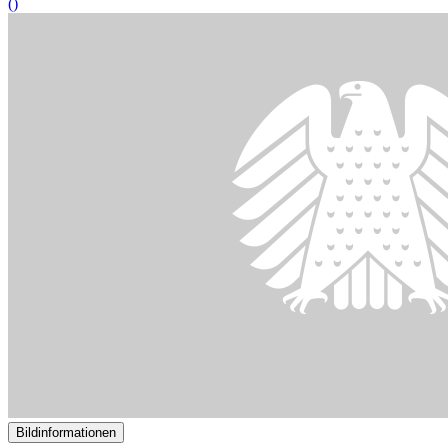
Bildinformationen
Die Abgeordneten Manfred Todtenhausen (FDP), Martina Stamm-
Fibich (SPD), Marian Wendt (CDU/CSU), Petent Dr. Bernhard
Albrecht, Corinna Rüffel (Bündnis 90/Die Grünen), Kerstin
Kassner (Die Linke) und Johannes Huber (AfD) mit Paketen der
Unterstützer-Unterschriften für die Pflege-Petition am 11. Februar
2021 im Paul-Löbe-Haus des Bundestages
© DBT/Julia Nowak
01.03.2021
Pflege in Würde und klimaverträgliches Bauen
()