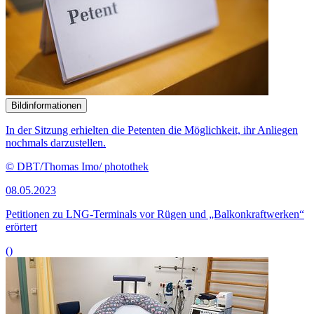
Bildinformationen
In der Sitzung erhielten die Petenten die Möglichkeit, ihr Anliegen
nochmals darzustellen.
© DBT/Thomas Imo/ photothek
08.05.2023
Petitionen zu
LNG-Terminals
vor Rügen und „Balkon­kraft­werken“
erörtert
()