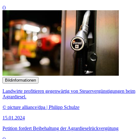
()
Bildinformationen
Landwirte profitieren gegenwärtig von Steuervergünstigungen beim
Agrardiesel.
© picture alliance/dpa | Philipp Schulze
15.01.2024
Petition fordert Beibehaltung der Agrardieselrückvergütung
()