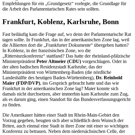
Empfehlungen für ein „Grundgesetz“ vorlegte, die Grundlage für
die Arbeit des Parlamentarischen Rates sein sollten.
Frankfurt, Koblenz, Karlsruhe, Bonn
Fast beiläufig kam die Frage auf, wo denn der Parlamentarische Rat
tagen sollte. In Frankfurt, das in der amerikanischen Zone lag, weil
die Alliierten dort die „Frankfurter Dokumente“ übergeben hatten?
In Koblenz, in der französischen Zone, wo die
„Rittersturzkonferenz“ stattfand? Das hatte der rheinland-pfälzische
Ministerpräsident
Peter Altmeier (CDU)
vorgeschlagen. Oder in
der alten badischen Residenzstadt Karlsruhe, das der
Ministerpräsident von Württemberg-Baden (die nördliche
Landeshälfte des heutigen Baden-Württemberg),
Dr. Reinhold
Maier (FDP/DVP)
, ins Gespräch gebracht hatte und das wie
Frankfurt in der amerikanischen Zone lag? Maier konnte sich
damals nicht durchsetzen, aber immerhin kam Karlsruhe zum Zug,
als es darum ging, einen Standort für das Bundesverfassungsgericht
zu finden.
Die Amerikaner hätten einer Stadt im Rhein-Main-Gebiet den
Vorzug gegeben, beugten sich aber schließlich dem Wunsch der
Briten, auch einmal eine Stadt in ihrer Zone mit einer so wichtigen
Konferenz zu betrauen. Neben dem niedersächsischen Celle, der