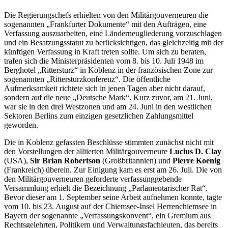
Die Regierungschefs erhielten von den Militärgouverneuren die
sogenannten „Frankfurter Dokumente“ mit den Aufträgen, eine
Verfassung auszuarbeiten, eine Länderneugliederung vorzuschlagen
und ein Besatzungsstatut zu berücksichtigen, das gleichzeitig mit der
künftigen Verfassung in Kraft treten sollte. Um sich zu beraten,
trafen sich die Ministerpräsidenten vom 8. bis 10. Juli 1948 im
Berghotel „Rittersturz“ in Koblenz in der französischen Zone zur
sogenannten „Rittersturzkonferenz“. Die öffentliche
Aufmerksamkeit richtete sich in jenen Tagen aber nicht darauf,
sondern auf die neue „Deutsche Mark“. Kurz zuvor, am 21. Juni,
war sie in den drei Westzonen und am 24. Juni in den westlichen
Sektoren Berlins zum einzigen gesetzlichen Zahlungsmittel
geworden.
Die in Koblenz gefassten Beschlüsse stimmten zunächst nicht mit
den Vorstellungen der alliierten Militärgouverneure
Lucius D. Clay
(USA),
Sir Brian Robertson
(Großbritannien) und
Pierre Koenig
(Frankreich) überein. Zur Einigung kam es erst am 26. Juli. Die von
den Militärgouverneuren geforderte verfassunggebende
Versammlung erhielt die Bezeichnung „Parlamentarischer Rat“.
Bevor dieser am 1. September seine Arbeit aufnehmen konnte, tagte
vom 10. bis 23. August auf der Chiemsee-Insel Herrenchiemsee in
Bayern der sogenannte „Verfassungskonvent“, ein Gremium aus
Rechtsgelehrten, Politikern und Verwaltungsfachleuten, das bereits