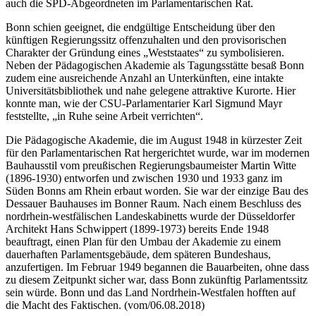
auch die SPD-Abgeordneten im Parlamentarischen Rat.
Bonn schien geeignet, die endgültige Entscheidung über den
künftigen Regierungssitz offenzuhalten und den provisorischen
Charakter der Gründung eines „Weststaates“ zu symbolisieren.
Neben der Pädagogischen Akademie als Tagungsstätte besaß Bonn
zudem eine ausreichende Anzahl an Unterkünften, eine intakte
Universitätsbibliothek und nahe gelegene attraktive Kurorte. Hier
konnte man, wie der CSU-Parlamentarier Karl Sigmund Mayr
feststellte, „in Ruhe seine Arbeit verrichten“.
Die Pädagogische Akademie, die im August 1948 in kürzester Zeit
für den Parlamentarischen Rat hergerichtet wurde, war im modernen
Bauhausstil vom preußischen Regierungsbaumeister Martin Witte
(1896-1930) entworfen und zwischen 1930 und 1933 ganz im
Süden Bonns am Rhein erbaut worden. Sie war der einzige Bau des
Dessauer Bauhauses im Bonner Raum. Nach einem Beschluss des
nordrhein-westfälischen Landeskabinetts wurde der Düsseldorfer
Architekt Hans Schwippert (1899-1973) bereits Ende 1948
beauftragt, einen Plan für den Umbau der Akademie zu einem
dauerhaften Parlamentsgebäude, dem späteren Bundeshaus,
anzufertigen. Im Februar 1949 begannen die Bauarbeiten, ohne dass
zu diesem Zeitpunkt sicher war, dass Bonn zukünftig Parlamentssitz
sein würde. Bonn und das Land Nordrhein-Westfalen hofften auf
die Macht des Faktischen. (vom/06.08.2018)