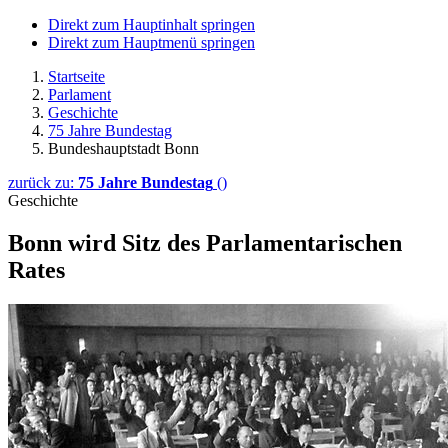
Direkt zum Hauptinhalt springen
Direkt zum Hauptmenü springen
Startseite
Parlament
Geschichte
75 Jahre Bundestag
Bundeshauptstadt Bonn
zurück zu:
75 Jahre Bundestag
()
Geschichte
Bonn wird Sitz des Parlamentarischen
Rates