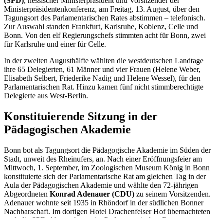
(SPD)
, hessischer Ministerpräsident und Vorsitzender der
Ministerpräsidentenkonferenz, am Freitag, 13. August, über den
Tagungsort des Parlamentarischen Rates abstimmen – telefonisch.
Zur Auswahl standen Frankfurt, Karlsruhe, Koblenz, Celle und
Bonn. Von den elf Regierungschefs stimmten acht für Bonn, zwei
für Karlsruhe und einer für Celle.
In der zweiten Augusthälfte wählten die westdeutschen Landtage
ihre 65 Delegierten, 61 Männer und vier Frauen (Helene Weber,
Elisabeth Selbert, Friederike Nadig und Helene Wessel), für den
Parlamentarischen Rat. Hinzu kamen fünf nicht stimmberechtigte
Delegierte aus West-Berlin.
Konstituierende Sitzung in der
Pädagogischen Akademie
Bonn bot als Tagungsort die Pädagogische Akademie im Süden der
Stadt, unweit des Rheinufers, an. Nach einer Eröffnungsfeier am
Mittwoch, 1. September, im Zoologischen Museum König in Bonn
konstituierte sich der Parlamentarische Rat am gleichen Tag in der
Aula der Pädagogischen Akademie und wählte den 72-jährigen
Abgeordneten
Konrad Adenauer (CDU)
zu seinem Vorsitzenden.
Adenauer wohnte seit 1935 in Rhöndorf in der südlichen Bonner
Nachbarschaft. Im dortigen Hotel Drachenfelser Hof übernachteten