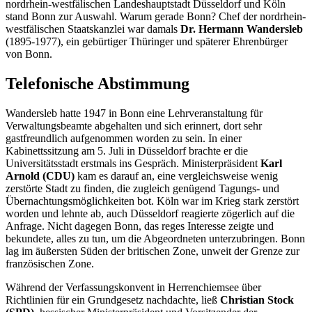
nordrhein-westfälischen Landeshauptstadt Düsseldorf und Köln
stand Bonn zur Auswahl. Warum gerade Bonn? Chef der nordrhein-
westfälischen Staatskanzlei war damals
Dr. Hermann Wandersleb
(1895-1977), ein gebürtiger Thüringer und späterer Ehrenbürger
von Bonn.
Telefonische Abstimmung
Wandersleb hatte 1947 in Bonn eine Lehrveranstaltung für
Verwaltungsbeamte abgehalten und sich erinnert, dort sehr
gastfreundlich aufgenommen worden zu sein. In einer
Kabinettssitzung am 5. Juli in Düsseldorf brachte er die
Universitätsstadt erstmals ins Gespräch. Ministerpräsident
Karl
Arnold (CDU)
kam es darauf an, eine vergleichsweise wenig
zerstörte Stadt zu finden, die zugleich genügend Tagungs- und
Übernachtungsmöglichkeiten bot. Köln war im Krieg stark zerstört
worden und lehnte ab, auch Düsseldorf reagierte zögerlich auf die
Anfrage. Nicht dagegen Bonn, das reges Interesse zeigte und
bekundete, alles zu tun, um die Abgeordneten unterzubringen. Bonn
lag im äußersten Süden der britischen Zone, unweit der Grenze zur
französischen Zone.
Während der Verfassungskonvent in Herrenchiemsee über
Richtlinien für ein Grundgesetz nachdachte, ließ
Christian Stock