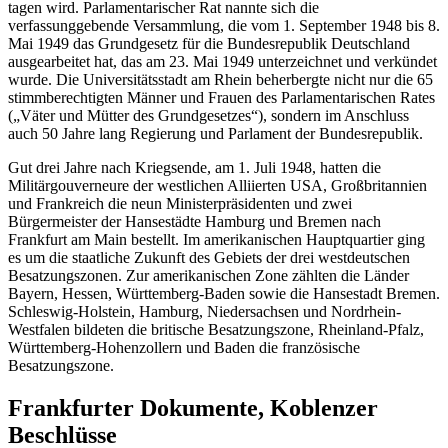
tagen wird. Parlamentarischer Rat nannte sich die
verfassunggebende Versammlung, die vom 1. September 1948 bis 8.
Mai 1949 das Grundgesetz für die Bundesrepublik Deutschland
ausgearbeitet hat, das am 23. Mai 1949 unterzeichnet und verkündet
wurde. Die Universitätsstadt am Rhein beherbergte nicht nur die 65
stimmberechtigten Männer und Frauen des Parlamentarischen Rates
(„Väter und Mütter des Grundgesetzes“), sondern im Anschluss
auch 50 Jahre lang Regierung und Parlament der Bundesrepublik.
Gut drei Jahre nach Kriegsende, am 1. Juli 1948, hatten die
Militärgouverneure der westlichen Alliierten USA, Großbritannien
und Frankreich die neun Ministerpräsidenten und zwei
Bürgermeister der Hansestädte Hamburg und Bremen nach
Frankfurt am Main bestellt. Im amerikanischen Hauptquartier ging
es um die staatliche Zukunft des Gebiets der drei westdeutschen
Besatzungszonen. Zur amerikanischen Zone zählten die Länder
Bayern, Hessen, Württemberg-Baden sowie die Hansestadt Bremen.
Schleswig-Holstein, Hamburg, Niedersachsen und Nordrhein-
Westfalen bildeten die britische Besatzungszone, Rheinland-Pfalz,
Württemberg-Hohenzollern und Baden die französische
Besatzungszone.
Frankfurter Dokumente, Koblenzer
Beschlüsse