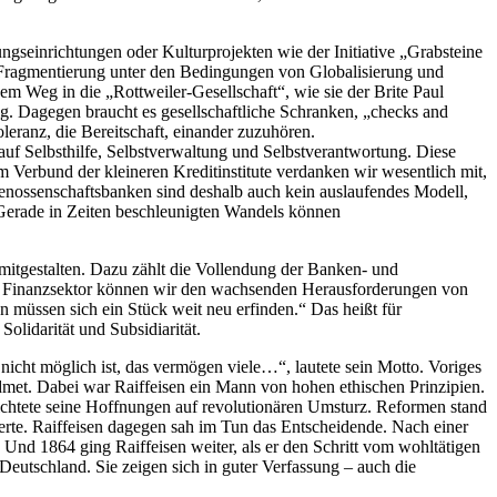
seinrichtungen oder Kulturprojekten wie der Initiative „Grabsteine
en Fragmentierung unter den Bedingungen von Globalisierung und
em Weg in die „Rottweiler-Gesellschaft“, wie sie der Brite Paul
tig. Dagegen braucht es gesellschaftliche Schranken, „checks and
eranz, die Bereitschaft, einander zuzuhören.
auf Selbsthilfe, Selbstverwaltung und Selbstverantwortung. Diese
m Verbund der kleineren Kreditinstitute verdanken wir wesentlich mit,
enossenschaftsbanken sind deshalb auch kein auslaufendes Modell,
 Gerade in Zeiten beschleunigten Wandels können
 mitgestalten. Dazu zählt die Vollendung der Banken- und
im Finanzsektor können wir den wachsenden Herausforderungen von
müssen sich ein Stück weit neu erfinden.“ Das heißt für
Solidarität und Subsidiarität.
 nicht möglich ist, das vermögen viele…“, lautete sein Motto. Voriges
met. Dabei war Raiffeisen ein Mann von hohen ethischen Prinzipien.
ichtete seine Hoffnungen auf revolutionären Umsturz. Reformen stand
erte. Raiffeisen dagegen sah im Tun das Entscheidende. Nach einer
Und 1864 ging Raiffeisen weiter, als er den Schritt vom wohltätigen
Deutschland. Sie zeigen sich in guter Verfassung – auch die