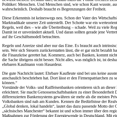
Politiker: Menschen. Und Menschen sind, wie schon Kant wusste, aus 
wahrscheinlich. Deshalb braucht es Begrenzungen der Freiheit.
Diese Erkenntnis ist keineswegs neu. Schon der Vater des Wirtschafts
Marktradikale unserer Zeit unterstellt. Der Schotte war ein werteorie
Regeln, weil dies – wie alle Übertreibung – schade. Weil zu viele R
Damit ist er unverändert aktuell. Und daran sollten gerade jene Ver
auf ihr Geschäftsmodell betrachten.
Regeln und Anreize sind aber nur das Eine. Es braucht auch intrinsis
sein. Wer sich Steuern zurückerstatten lässt, die er gar nicht bezahlt
die Finanzkrise gerettet hat. Kommerz, auch bei Banken, kommt nich
die Sache übrigens nicht besser. Nicht alles, was möglich ist, ist de
ehrbaren Kaufmann vom Hasardeur.
Die gute Nachricht lautet: Ehrbare Kaufleute sind bei uns keine a
anschaulich beschrieben hat. Dort lässt er den Firmenpatriarchen zu 
können.“
Vorstände der Volks- und Raiffeisenbanken orientieren sich an diese
erleichtert. Sie macht Genossenschaftsbanken zu einer Besonderheit D
differenzierten Bankensystems gewähren sie mehr als die meisten Priv
Volksbanken sind nah am Kunden. Kennen die Bedürfnisse der Realwirts
„Global denken, lokal handeln“, lautet das dazu passende Motto der
„sächsisches Manchester“ bekannt ist und schon immer über den regio
Maßnahmen zur Förderung der Energiewende in Deutschland. Mit einer