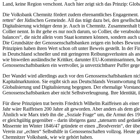
Land, keine Region verschont. Auch hier zeigt sich das Prinzip: Glob
Die Volksbank Chemnitz fördert zudem ehrenamtliches Engagement. I
retten“ der Jüdischen Gemeinde. All das trägt dazu bei, den gesells
Digitalisierung wichtiger denn je. Auch in Chemnitz. Zusammenhalt br
Collier nennt. In ihr gehe es nur noch darum, so Collier, die verabso
balances“, die nicht allein vom Staat kommen können, sondern auch u
Die Grundsätze der Genossenschaftsbanken zeigen ein hohes Bewusstse
Prinzipien haben ihren Wert schon oft unter Beweis gestellt. In der 
in Deutschland schneller und mit geringeren Reibungsverlusten als 
wie bisweilen ausländische Kritiker, darunter EU-Kommissarinnen, be
Genossenschaftsbanken ein wertvoller, ja unverzichtbarer Puffer gegen
Der Wandel wird allerdings auch vor den Genossenschaftsbanken nicht
Kapitalmarktunion. Sie ergibt sich aus Deutschlands Verantwortung
Globalisierung und Digitalisierung begegnen. Der ehemalige Vorstan
Genossenschaftsbanken aber nicht Selbstverleugnung. Ihre Identität, i
Für diese Prinzipien trat bereits Friedrich Wilhelm Raiffeisen als ei
Jahr wäre Raiffeisen 200 Jahre alt geworden. Aber anders als dem g
Ähnlich wie Marx trieb ihn die „Soziale Frage“ um, die Armut des 1
er gleichgültig gegenüber – darin übrigens ganz „tatenarm und gedan
Missernte im Winter 1846/47 gründete er einen „Brodverein“, der übe
Verein zur „echten“ Selbsthilfe in Genossenschaften vollzog. Heute g
Chemnitzer Volksbank, wie wir gehört haben.