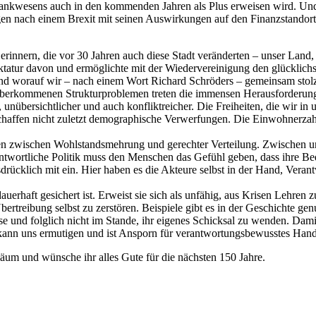
n Bankwesens auch in den kommenden Jahren als Plus erweisen wird. Un
gen nach einem Brexit mit seinen Auswirkungen auf den Finanzstandort 
se erinnern, die vor 30 Jahren auch diese Stadt veränderten – unser Lan
 Diktatur davon und ermöglichte mit der Wiedervereinigung den glückli
 und worauf wir – nach einem Wort Richard Schröders – gemeinsam stol
ch überkommenen Strukturproblemen treten die immensen Herausforderun
 unübersichtlicher und auch konfliktreicher. Die Freiheiten, die wir in
ffen nicht zuletzt demographische Verwerfungen. Die Einwohnerzahl in
finden zwischen Wohlstandsmehrung und gerechter Verteilung. Zwische
twortliche Politik muss den Menschen das Gefühl geben, dass ihre Bedür
rücklich mit ein. Hier haben es die Akteure selbst in der Hand, Vera
 dauerhaft gesichert ist. Erweist sie sich als unfähig, aus Krisen Leh
bertreibung selbst zu zerstören. Beispiele gibt es in der Geschichte 
se und folglich nicht im Stande, ihr eigenes Schicksal zu wenden. Dam
 Es kann uns ermutigen und ist Ansporn für verantwortungsbewusstes Ha
läum und wünsche ihr alles Gute für die nächsten 150 Jahre.