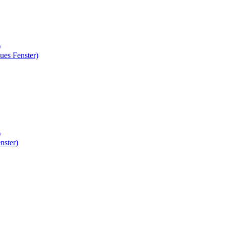
)
ues Fenster)
)
nster)