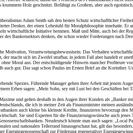
krummem Holz geschnitzt. Befähigt zu Großem, aber auch egoistisch, v
liberalismus Adam Smith sah den besten Schutz wirtschaftlicher Freihe
ntierter Denker, der einen Lehrstuhl für Moralphilosophie innehatte. E
egeln wirtschaftliche Initiative hemmen. Maß und Mitte, auch bei der 
treter des Bankensektors denken, die schon wieder Forderungen nach D
che Motivation, Verantwortungsbewusstsein. Das Verhalten wirtschaftli
 hat, der macht sich im Zweifel strafbar, in jedem Fall aber handelt er 
t ohne Moral aus. Der entschuldigende Hinweis mancher Profiteure von
shalb auch gut. Das sagt schon Paulus im Ersten Brief an die Korinther
ussterbende Spezies. Führende Manager gehen ihrer Arbeit mit jenem 
seinem Erben sagen: „Mein Sohn, sey mit Lust bei den Geschäften bei Ta
r Maxime und gelten deshalb in den Augen ihrer Kunden als „Banker mit 
eutschlands, die ich in meiner Zeit als Finanzminister meinen ausländ
atbanken auch kleine bis kleinste Kredite, finanzieren bevorzugt den M
chaft. Sie sind Experten für die Finanzierungswünsche auch jenes Teils
 Genossenschaftsbanken. Neudeutsch könnte man auch sagen: „Local Pay
nalen und nationalen Tellerrand hinausgeschaut hat, gilt das besonde
 Energiegenossenschaft zur Förderung regenerativer Energiegewinnung