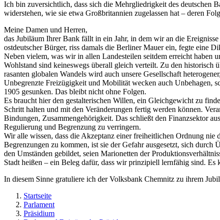
Ich bin zuversichtlich, dass sich die Mehrgliedrigkeit des deutsche
widerstehen, wie sie etwa Großbritannien zugelassen hat – deren Fol
Meine Damen und Herren,
das Jubiläum Ihrer Bank fällt in ein Jahr, in dem wir an die Ereignis
ostdeutscher Bürger, riss damals die Berliner Mauer ein, fegte eine
Neben vielem, was wir in allen Landesteilen seitdem erreicht haben
Wohlstand sind keineswegs überall gleich verteilt. Zu den historis
rasanten globalen Wandels wird auch unsere Gesellschaft heterogener,
Unbegrenzte Freizügigkeit und Mobilität wecken auch Unbehagen, scha
1905 gesunken. Das bleibt nicht ohne Folgen.
Es braucht hier den gestalterischen Willen, ein Gleichgewicht zu 
Schritt halten und mit den Veränderungen fertig werden können. Veran
Bindungen, Zusammengehörigkeit. Das schließt den Finanzsektor ausd
Regulierung und Begrenzung zu verringern.
Wir alle wissen, dass die Akzeptanz einer freiheitlichen Ordnung nie
Begrenzungen zu kommen, ist sie der Gefahr ausgesetzt, sich durch Ü
den Umständen gebildet, seien Marionetten der Produktionsverhältnis
Stadt heißen – ein Beleg dafür, dass wir prinzipiell lernfähig sind.
In diesem Sinne gratuliere ich der Volksbank Chemnitz zu ihrem Jubi
Startseite
Parlament
Präsidium