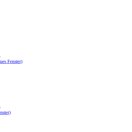
)
ues Fenster)
)
nster)