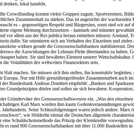
al denken, lokal handeln.
hr Crowdfunding kommt vielen Gruppen zugute, Sportvereinen, Bildung
chaftlichen Zusammenhalt zu stärken. Das ist angesichts der wachsend
aucht es – gegenseitigen Respekt und Bürgersinn, sonst sind wir auf d
lutierte eigene Meinung durchzusetzen – lautstark und mitunter gewalttä
nd vor allem aus der Res publica heraus entstehen müssen: Anstand, Tol
in dafür. Sie orientieren sich am Verhalten des Einzelnen und zielen 
Finanzkrise wirkten gerade die Genossenschaftsbanken stabilisierend. De
anderswo die Auswirkungen der Lehman-Pleite überstanden zu haben. G
hauptet haben. Sie sind bewährtes Element unserer Wirtschaftskultur.
 die Volatilitäten des weltweiten Finanzsektors sein.
 Halt machen. Sie müssen sich ihm stellen, ihn konstruktiv begleiten,
 für Europa. Nur mit Hilfe grenzübergreifender Zusammenarbeit auch 
d der Bundesbank Andreas Dombret empfiehlt: „Banken und Sparkassen 
hre Grundprinzipien dürfen und sollen sie sich bewahren: Kooperation, 
ner der Gründerväter des Genossenschaftswesens ein. „Was den einzelnen
leichaltrigen Karl Marx wurden ihm kaum Gedenkveranstaltungen gewid
9. Jahrhunderts. Seine Schlussfolgerungen waren jedoch andere. Marx r
kenschwer“, wie Hölderlin einmal die Deutschen allgemein charakterisi
r eine Schuldscheinmethode das Prinzip der Kleinkredite vorwegnahm. 
ibt es rund 900 Genossenschaftsbanken mit über 11.000 Bankstellen in 