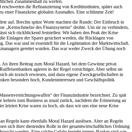
haftlichen Zusammenhalt zu werfen.
rschwerten die Refinanzierung von Kreditinstituten, später auch
 einer Finanzkrise globalen Ausmaßes. Eine schlimme Zeit!
te auf. Brechts spitze Worte machten die Runde: Der Einbruch in
 Eine „Kernschmelze des Finanzsystems“ drohte. Um sie zu verhindern,
st sich rückblickend feststellen: Wir haben den Peak der Krise
 die Einlagen der Sparer gesichert werden, die Rücklagen von
Das war und ist essentiell für die Legitimation der Marktwirtschaft.
ankmanagern gerettet wurden. Das war weder Zweck der Übung noch
rn. An ihren Beitrag zum Moral Hazard, bei dem Gewinne privat
iffeisenbanken agieren in der Regel vorsichtiger. Aber selbst sie
sich als toxisch erwiesen, und dazu eigene Zweckgesellschaften in
anken besonders hoch, Kundeninteressen und Geschäftspolitik
Massenvernichtungswaffen“ der Finanzindustrie bezeichnet. Zu spät
Sie kehren zum Business as usual zurück, nachdem die Erinnerung an
er letzten Krise waren zu hoch, als dass wir uns eine neue Krise
aß an Regeln kann ebenfalls Moral Hazard auslösen. Aber an Regeln
ssen sich ihrer dienenden Rolle in der gesamtwirtschaftlichen Ordnung
ssbraucht werden. Eine solche Gefahr besteht immer. Banker sind wie