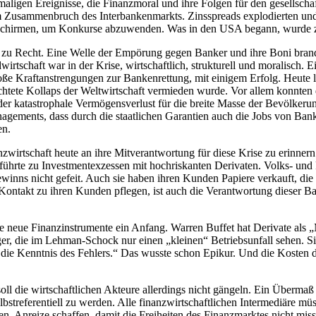
maligen Ereignisse, die Finanzmoral und ihre Folgen für den gesellsc
 Zusammenbruch des Interbankenmarkts. Zinsspreads explodierten und e
gsschirmen, um Konkurse abzuwenden. Was in den USA begann, wurde zu
u Recht. Eine Welle der Empörung gegen Banker und ihre Boni brande
irtschaft war in der Krise, wirtschaftlich, strukturell und moralisch.
ße Kraftanstrengungen zur Bankenrettung, mit einigem Erfolg. Heute läs
rchtete Kollaps der Weltwirtschaft vermieden wurde. Vor allem konnten
katastrophale Vermögensverlust für die breite Masse der Bevölkerung. 
nagements, dass durch die staatlichen Garantien auch die Jobs von B
en.
anzwirtschaft heute an ihre Mitverantwortung für diese Krise zu erinne
ührte zu Investmentexzessen mit hochriskanten Derivaten. Volks- und Ra
inns nicht gefeit. Auch sie haben ihren Kunden Papiere verkauft, die 
ontakt zu ihren Kunden pflegen, ist auch die Verantwortung dieser B
 neue Finanzinstrumente ein Anfang. Warren Buffet hat Derivate als „
iger, die im Lehman-Schock nur einen „kleinen“ Betriebsunfall sehen. 
t die Kenntnis des Fehlers.“ Das wusste schon Epikur. Und die Kosten d
 soll die wirtschaftlichen Akteure allerdings nicht gängeln. Ein Überm
bstreferentiell zu werden. Alle finanzwirtschaftlichen Intermediäre mü
en, Anreize schaffen, damit die Freiheiten des Finanzmarktes nicht mi