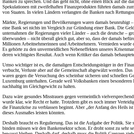
Banken zu sprechen. Und das geht nicht, ohne einen Blick auf die da
Spekulationen mit zweifelhaften Finanzprodukten führten damals zum
von Staaten. In vielen Ländern verlangten die Banken nach Rettun
Märkte, Regierungen und Bevölkerungen waren damals beunruhigt – z
eine Bank sei nichts im Vergleich zur Gründung einer Bank. Die Geldw
unternahmen die Regierungen vieler Länder – auch die deutsche – gro
überwunden – nicht überall gleich gut, aber so, dass der damals befü
Millionen Arbeitnehmerinnen und Arbeitnehmern. Vermieden wurde der 
Es gehörte zu den unvermeidlichen Nebeneffekten unseres Krisenma
deren wichtigstes Resultat. Auch wenn Kritiker das damals behauptet
Umso wichtiger ist es, die damaligen Entscheidungsträger in der Fin
verbucht, Verluste aber auf die Gemeinschaft abgewälzt werden. Das f
waren gegen die Versuchung des scheinbar sicheren und schnellen Gew
Luxemburg unterhalten. Gerade weil Volksbanken einen besonderen K
nachhaltig im Gleichgewicht zu halten.
Dazu wäre gesundes Misstrauen gegen vermeintlich vielversprechende
wurde klar, wie Recht er hatte. Trotzdem gibt es noch immer Verteid
die Finanzkrise zu verblassen beginnt. Aber „der Anfang des Heils is
dieses Ausmaßes leisten könnten.
Deshalb braucht es Regulierung. Das ist die Aufgabe der Politik. Sie
binden müssen wir den Bankensektor schon. Er droht sonst zu sehr sel
bewusst bleiben. Deshalb darf, deshalb muss die Politik Grenzen zieh