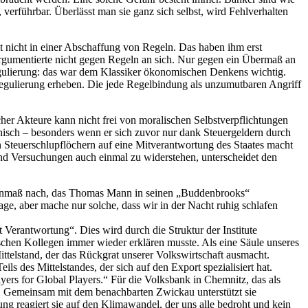
erführbar. Überlässt man sie ganz sich selbst, wird Fehlverhalten
it nicht in einer Abschaffung von Regeln. Das haben ihm erst
r argumentierte nicht gegen Regeln an sich. Nur gegen ein Übermaß an
Regulierung: das war dem Klassiker ökonomischen Denkens wichtig.
eregulierung erheben. Die jede Regelbindung als unzumutbaren Angriff
cher Akteure kann nicht frei von moralischen Selbstverpflichtungen
unethisch – besonders wenn er sich zuvor nur dank Steuergeldern durch
 Steuerschlupflöchern auf eine Mitverantwortung des Staates macht
. Und Versuchungen auch einmal zu widerstehen, unterscheidet den
Augenmaß nach, das Thomas Mann in seinen „Buddenbrooks“
ge, aber mache nur solche, dass wir in der Nacht ruhig schlafen
Verantwortung“. Dies wird durch die Struktur der Institute
ischen Kollegen immer wieder erklären musste. Als eine Säule unseres
ittelstand, der das Rückgrat unserer Volkswirtschaft ausmacht.
 des Mittelstandes, der sich auf den Export spezialisiert hat.
ers for Global Players.“ Für die Volksbank in Chemnitz, das als
rs. Gemeinsam mit dem benachbarten Zwickau unterstützt sie
 reagiert sie auf den Klimawandel, der uns alle bedroht und kein