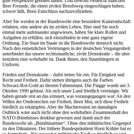
gute Perspektive geboten hätten. Und obwohl vielleicht manchen
Ihrer Freunde, die einen zivilen Berufsweg eingeschlagen haben,
schwer fällt, Ihren Entschluss nachzuvollziehen.
Aber Sie werden in der Bundeswehr eine besondere Kameradschaft
erfahren, eine andere als im zivilen Leben. Hier sind Sie noch
einmal mehr aufeinander angewiesen, haben Sie klare Rollen und
Aufgaben zu erfüllen, sich einzufinden in eine ganz eigene
Ordnung. Ein Staat im Staate ist die Bundeswehr dennoch nicht.
Nach den entsetzlichen Verirrungen in der deutschen Vergangenheit
unterbindet das unsere rechtsstaatliche, zivile Demokratie – die aber
trotzdem eine wehrhafte
ist. Dank Ihnen, den Staatsbürgern in
Uniform.
Frieden und Demokratie – dafür treten Sie ein. Für Einigkeit und
Recht und Freiheit. Dafür stehen übrigens auch die Farben
Schwarz-Rot-Gold an diesem Fahnenmast. Die Flagge wurde am 3.
Oktober 1990 gehisst. Als sich unser Land friedlich vereinigte. Wir
haben gerade erst an das erinnert, was vorausgegangen war: An den
Willen der Ostdeutschen zur Freiheit, ihren Mut, sich diese Freiheit
friedlich zu erkämpfen. Aber die Machterosion im damaligen
Ostblock wäre auch nicht ohne den wehrhaften Zusammenhalt des
NATO-Bündnisses denkbar gewesen und damit auch der
Bundeswehr als „Bündnisarmee“. Ohne den militärischen Gegenpol
zu den Diktaturen. Der frühere Bundespräsident Horst Köhler hat es
so formuliert: „Nie zuvor hat militärische Kraft so friedlich so viel