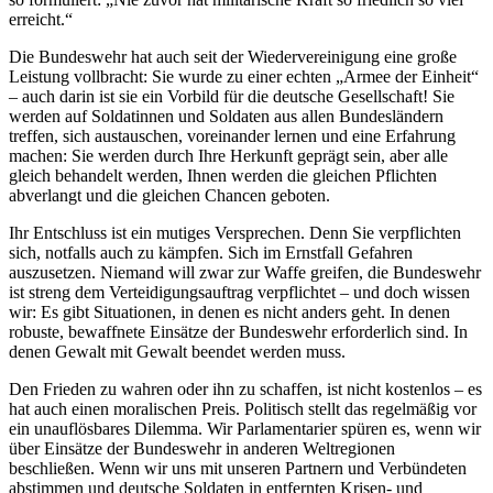
erreicht.“
Die Bundeswehr hat auch seit der Wiedervereinigung eine große
Leistung vollbracht: Sie wurde zu einer echten „Armee der Einheit“
– auch darin ist sie ein Vorbild für die deutsche Gesellschaft! Sie
werden auf Soldatinnen und Soldaten aus allen Bundesländern
treffen, sich austauschen, voreinander lernen und eine Erfahrung
machen: Sie werden durch Ihre Herkunft geprägt sein, aber alle
gleich behandelt werden, Ihnen werden die gleichen Pflichten
abverlangt und die gleichen Chancen geboten.
Ihr Entschluss ist ein mutiges Versprechen. Denn Sie verpflichten
sich, notfalls auch zu kämpfen. Sich im Ernstfall Gefahren
auszusetzen. Niemand will
zwar zur Waffe greifen, die Bundeswehr
ist streng dem Verteidigungsauftrag verpflichtet – und doch wissen
wir: Es gibt Situationen, in denen es nicht anders geht. In denen
robuste, bewaffnete Einsätze der Bundeswehr erforderlich sind. In
denen Gewalt mit Gewalt beendet werden muss.
Den Frieden zu wahren oder ihn zu schaffen, ist nicht kostenlos – es
hat auch einen moralischen Preis. Politisch stellt das regelmäßig vor
ein unauflösbares Dilemma. Wir Parlamentarier spüren es, wenn wir
über Einsätze der Bundeswehr in anderen Weltregionen
beschließen. Wenn wir uns mit unseren Partnern und Verbündeten
abstimmen und deutsche Soldaten in entfernten Krisen- und