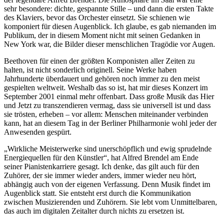
sehr besondere: dichte, gespannte Stille – und dann die ersten Takte
des Klaviers, bevor das Orchester einsetzt. Sie schienen wie
komponiert für diesen Augenblick. Ich glaube, es gab niemanden im
Publikum, der in diesem Moment nicht mit seinen Gedanken in
New York
war, die Bilder dieser menschlichen Tragödie vor Augen.
Beethoven für einen der größten Komponisten aller Zeiten zu
halten, ist nicht sonderlich originell. Seine Werke haben
Jahrhunderte überdauert und gehören noch immer zu den meist
gespielten weltweit. Weshalb das so ist, hat mir dieses Konzert im
September 2001 einmal mehr offenbart. Dass große Musik das Hier
und Jetzt zu transzendieren vermag, dass sie universell ist und dass
sie trösten, erheben – vor allem: Menschen miteinander verbinden
kann, hat an diesem Tag in der Berliner Philharmonie wohl jeder der
Anwesenden gespürt.
„Wirkliche Meisterwerke sind unerschöpflich und ewig sprudelnde
Energiequellen für den Künstler“, hat Alfred Brendel am Ende
seiner Pianistenkarriere gesagt. Ich denke, das gilt auch für den
Zuhörer, der sie immer wieder anders, immer wieder neu hört,
abhängig auch von der eigenen Verfassung. Denn Musik findet im
Augenblick statt. Sie entsteht erst durch die Kommunikation
zwischen Musizierenden und Zuhörern. Sie lebt vom Unmittelbaren,
das auch im digitalen Zeitalter durch nichts zu ersetzen ist.