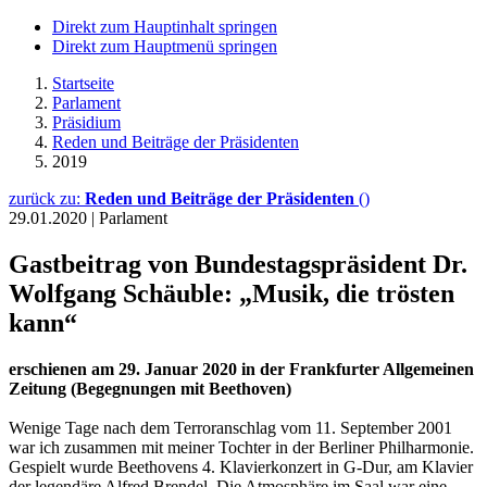
Direkt zum Hauptinhalt springen
Direkt zum Hauptmenü springen
Startseite
Parlament
Präsidium
Reden und Beiträge der Präsidenten
2019
zurück zu:
Reden und Beiträge der Präsidenten
()
29.01.2020
|
Parlament
Gastbeitrag von Bundestagspräsident Dr.
Wolfgang Schäuble: „Musik, die trösten
kann“
erschienen am 29. Januar 2020 in der Frankfurter Allgemeinen
Zeitung (Begegnungen mit Beethoven)
Wenige Tage nach dem Terroranschlag vom 11. September 2001
war ich zusammen mit meiner Tochter in der Berliner Philharmonie.
Gespielt wurde Beethovens 4. Klavierkonzert in G-Dur, am Klavier
der legendäre Alfred Brendel. Die Atmosphäre im Saal war eine