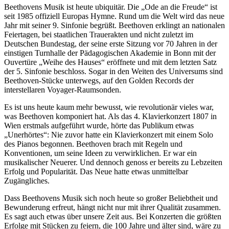
Beethovens Musik ist heute ubiquitär. Die „Ode an die Freude“ ist
seit 1985 offiziell Europas Hymne. Rund um die Welt wird das neue
Jahr mit seiner 9. Sinfonie begrüßt. Beethoven erklingt an nationalen
Feiertagen, bei staatlichen Trauerakten und nicht zuletzt im
Deutschen Bundestag, der seine erste Sitzung vor 70 Jahren in der
einstigen Turnhalle der Pädagogischen Akademie in Bonn mit der
Ouvertüre „Weihe des Hauses“ eröffnete und mit dem letzten Satz
der 5. Sinfonie beschloss. Sogar in den Weiten des Universums sind
Beethoven-Stücke unterwegs, auf den Golden Records der
interstellaren Voyager-Raumsonden.
Es ist uns heute kaum mehr bewusst, wie revolutionär vieles war,
was Beethoven komponiert hat. Als das 4. Klavierkonzert 1807 in
Wien erstmals aufgeführt wurde, hörte das Publikum etwas
„Unerhörtes“: Nie zuvor hatte ein Klavierkonzert mit einem Solo
des Pianos begonnen. Beethoven brach mit Regeln und
Konventionen, um seine Ideen zu verwirklichen. Er war ein
musikalischer Neuerer. Und dennoch genoss er bereits zu Lebzeiten
Erfolg und Popularität. Das Neue hatte etwas unmittelbar
Zugängliches.
Dass Beethovens Musik sich noch heute so großer Beliebtheit und
Bewunderung erfreut, hängt nicht nur mit ihrer Qualität zusammen.
Es sagt auch etwas über unsere Zeit aus. Bei Konzerten die größten
Erfolge mit Stücken zu feiern, die 100 Jahre und älter sind, wäre zu