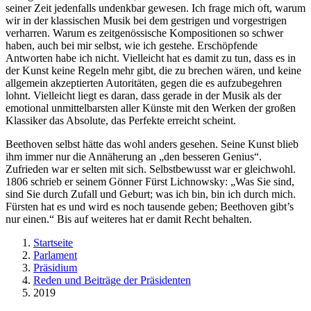
seiner Zeit jedenfalls undenkbar gewesen. Ich frage mich oft, warum
wir in der klassischen Musik bei dem gestrigen und vorgestrigen
verharren. Warum es zeitgenössische Kompositionen so schwer
haben, auch bei mir selbst, wie ich gestehe. Erschöpfende
Antworten habe ich nicht. Vielleicht hat es damit zu tun, dass es in
der Kunst keine Regeln mehr gibt, die zu brechen wären, und keine
allgemein akzeptierten Autoritäten, gegen die es aufzubegehren
lohnt. Vielleicht liegt es daran, dass gerade in der Musik als der
emotional unmittelbarsten aller Künste mit den Werken der großen
Klassiker das Absolute, das Perfekte erreicht scheint.
Beethoven selbst hätte das wohl anders gesehen. Seine Kunst blieb
ihm immer nur die Annäherung an „den besseren Genius“.
Zufrieden war er selten mit sich. Selbstbewusst war er gleichwohl.
1806 schrieb er seinem Gönner Fürst Lichnowsky: „Was Sie sind,
sind Sie durch Zufall und Geburt; was ich bin, bin ich durch mich.
Fürsten hat es und wird es noch tausende geben; Beethoven gibt’s
nur einen.“ Bis auf weiteres hat er damit Recht behalten.
Startseite
Parlament
Präsidium
Reden und Beiträge der Präsidenten
2019