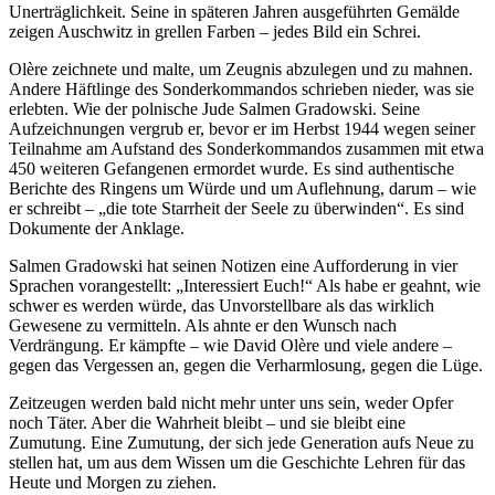
Unerträglichkeit. Seine in späteren Jahren ausgeführten Gemälde
zeigen Auschwitz in grellen Farben – jedes Bild ein Schrei.
Olère zeichnete und malte, um Zeugnis abzulegen und zu mahnen.
Andere Häftlinge des Sonderkommandos schrieben nieder, was sie
erlebten. Wie der polnische Jude Salmen Gradowski. Seine
Aufzeichnungen vergrub er, bevor er im Herbst 1944 wegen seiner
Teilnahme am Aufstand des Sonderkommandos zusammen mit etwa
450 weiteren Gefangenen ermordet wurde. Es sind authentische
Berichte des Ringens um Würde und um Auflehnung, darum – wie
er schreibt – „die tote Starrheit der Seele zu überwinden“. Es sind
Dokumente der Anklage.
Salmen Gradowski hat seinen Notizen eine Aufforderung in vier
Sprachen vorangestellt: „Interessiert Euch!“ Als habe er geahnt, wie
schwer es werden würde, das Unvorstellbare als das wirklich
Gewesene zu vermitteln. Als ahnte er den Wunsch nach
Verdrängung. Er kämpfte – wie David Olère und viele andere –
gegen das Vergessen an, gegen die Verharmlosung, gegen die Lüge.
Zeitzeugen werden bald nicht mehr unter uns sein, weder Opfer
noch Täter. Aber die Wahrheit bleibt – und sie bleibt eine
Zumutung. Eine Zumutung, der sich jede Generation aufs Neue zu
stellen hat, um aus dem Wissen um die Geschichte Lehren für das
Heute und Morgen zu ziehen.