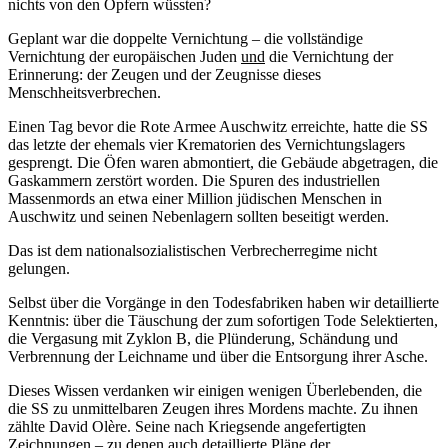
nichts von den Opfern wüssten?
Geplant war die doppelte Vernichtung – die vollständige
Vernichtung der europäischen Juden
und
die Vernichtung der
Erinnerung: der Zeugen und der Zeugnisse dieses
Menschheitsverbrechen.
Einen Tag bevor die Rote Armee Auschwitz erreichte, hatte die SS
das letzte der ehemals vier Krematorien des Vernichtungslagers
gesprengt. Die Öfen waren abmontiert, die Gebäude abgetragen, die
Gaskammern zerstört worden. Die Spuren des industriellen
Massenmords an etwa einer Million jüdischen Menschen in
Auschwitz und seinen Nebenlagern sollten beseitigt werden.
Das ist dem nationalsozialistischen Verbrecherregime nicht
gelungen.
Selbst über die Vorgänge in den Todesfabriken haben wir detaillierte
Kenntnis: über die Täuschung der zum sofortigen Tode Selektierten,
die Vergasung mit Zyklon B, die Plünderung, Schändung und
Verbrennung der Leichname und über die Entsorgung ihrer Asche.
Dieses Wissen verdanken wir einigen wenigen Überlebenden, die
die SS zu unmittelbaren Zeugen ihres Mordens machte. Zu ihnen
zählte David Olère. Seine nach Kriegsende angefertigten
Zeichnungen – zu denen auch detaillierte Pläne der