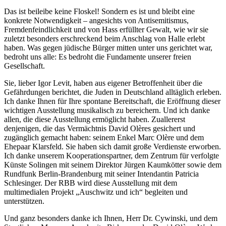
Das ist beileibe keine Floskel! Sondern es ist und bleibt eine
konkrete Notwendigkeit – angesichts von Antisemitismus,
Fremdenfeindlichkeit und von Hass erfüllter Gewalt, wie wir sie
zuletzt besonders erschreckend beim Anschlag von Halle erlebt
haben. Was gegen jüdische Bürger mitten unter uns gerichtet war,
bedroht uns alle: Es bedroht die Fundamente unserer freien
Gesellschaft.
Sie, lieber Igor Levit, haben aus eigener Betroffenheit über die
Gefährdungen berichtet, die Juden in Deutschland alltäglich erleben.
Ich danke Ihnen für Ihre spontane Bereitschaft, die Eröffnung dieser
wichtigen Ausstellung musikalisch zu bereichern. Und ich danke
allen, die diese Ausstellung ermöglicht haben. Zuallererst
denjenigen, die das Vermächtnis David Olères gesichert und
zugänglich gemacht haben: seinem Enkel Marc Olère und dem
Ehepaar Klarsfeld. Sie haben sich damit große Verdienste erworben.
Ich danke unserem Kooperationspartner, dem Zentrum für verfolgte
Künste Solingen mit seinem Direktor Jürgen Kaumkötter sowie dem
Rundfunk Berlin-Brandenburg mit seiner Intendantin Patricia
Schlesinger. Der RBB wird diese Ausstellung mit dem
multimedialen Projekt „Auschwitz und ich“ begleiten und
unterstützen.
Und ganz besonders danke ich Ihnen, Herr Dr. Cywinski, und dem