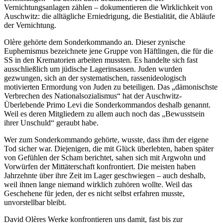
Vernichtungsanlagen zählen – dokumentieren die Wirklichkeit von
Auschwitz: die alltägliche Erniedrigung, die Bestialität, die Abläufe
der Vernichtung.
Olère gehörte dem Sonderkommando an. Dieser zynische
Euphemismus bezeichnete jene Gruppe von Häftlingen, die für die
SS in den Krematorien arbeiten mussten. Es handelte sich fast
ausschließlich um jüdische Lagerinsassen. Juden wurden
gezwungen, sich an der systematischen, rassenideologisch
motivierten Ermordung von Juden zu beteiligen. Das „dämonischste
Verbrechen des Nationalsozialismus“ hat der Auschwitz-
Überlebende Primo Levi die Sonderkommandos deshalb genannt.
Weil es deren Mitgliedern zu allem auch noch das „Bewusstsein
ihrer Unschuld“ geraubt habe.
Wer zum Sonderkommando gehörte, wusste, dass ihm der eigene
Tod sicher war. Diejenigen, die mit Glück überlebten, haben später
von Gefühlen der Scham berichtet, sahen sich mit Argwohn und
Vorwürfen der Mittäterschaft konfrontiert. Die meisten haben
Jahrzehnte über ihre Zeit im Lager geschwiegen – auch deshalb,
weil ihnen lange niemand wirklich zuhören wollte. Weil das
Geschehene für jeden, der es nicht selbst erfahren musste,
unvorstellbar bleibt.
David Olères Werke konfrontieren uns damit, fast bis zur