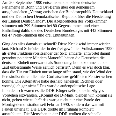
Am 20. September 1990 entschieden die beiden deutschen
Parlamente in Bonn und Ost-Berlin über den gemeinsam
ausgehandelten „Vertrag zwischen der Bundesrepublik Deutschland
und der Deutschen Demokratischen Republik über die Herstellung
der Einheit Deutschlands“. Die Abgeordneten der Volkskammer
stimmten mit 299 Stimmen bei 80 Gegenstimmen und einer
Enthaltung dafür, die des Deutschen Bundestages mit 442 Stimmen
bei 47 Nein-Stimmen und drei Enthaltungen.
Ging das alles damals zu schnell? Diese Kritik wird immer wieder
laut. Richard Schröder, der in der frei gewählten Volkskammer 1990
als erster Fraktionsvorsitzender der SPD amtierte, antwortet darauf
gewohnt pointiert: Mit dem Mauerfall hätten die Deutschen die
deutsche Einheit unerwartet als Sonderangebot bekommen, aber
„auf unbestimmte Weise zeitlich befristet“. Denn es war doch klar,
dass die Tür zur Einheit nur so lange offen stand, wie der Wind der
Perestroika durch die unter Gorbatschow geöffneten Fenster wehen
konnte. Die Alternative habe deshalb geheißen: „Schnell oder
womöglich gar nicht.“ Das war die außenpolitische Lage.
Innerdeutsch waren es die DDR-Bürger selbst, die ein zügiges
Vorgehen erzwangen. „Kommt die D-Mark, bleiben wir, kommt sie
nicht, gehen wir zu ihr“: das war ja nicht nur eine Parole der
Montagsdemonstration seit Februar 1990, sondern das war mit
Fakten unterlegt. Die DDR drohte im Frühjahr komplett
auszubluten. Die Menschen in der DDR wollten die schnelle