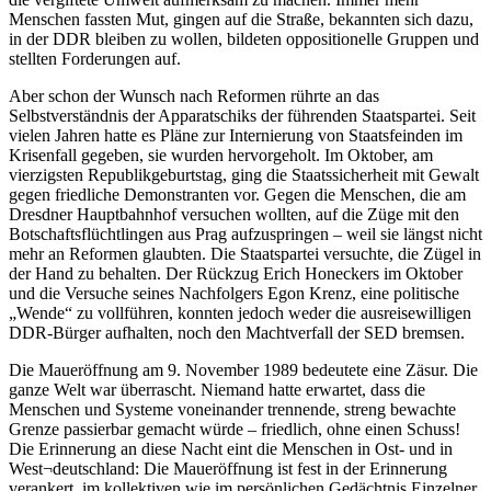
Menschen fassten Mut, gingen auf die Straße, bekannten sich dazu,
in der DDR bleiben zu wollen, bildeten oppositionelle Gruppen und
stellten Forderungen auf.
Aber schon der Wunsch nach Reformen rührte an das
Selbstverständnis der Apparatschiks der führenden Staatspartei. Seit
vielen Jahren hatte es Pläne zur Internierung von Staatsfeinden im
Krisenfall gegeben, sie wurden hervorgeholt. Im Oktober, am
vierzigsten Republikgeburtstag, ging die Staatssicherheit mit Gewalt
gegen friedliche Demonstranten vor. Gegen die Menschen, die am
Dresdner Hauptbahnhof versuchen wollten, auf die Züge mit den
Botschaftsflüchtlingen aus Prag aufzuspringen – weil sie längst nicht
mehr an Reformen glaubten. Die Staatspartei versuchte, die Zügel in
der Hand zu behalten. Der Rückzug Erich Honeckers im Oktober
und die Versuche seines Nachfolgers Egon Krenz, eine politische
„Wende“ zu vollführen, konnten jedoch weder die ausreisewilligen
DDR-Bürger aufhalten, noch den Machtverfall der SED bremsen.
Die Maueröffnung am 9. November 1989 bedeutete eine Zäsur. Die
ganze Welt war überrascht. Niemand hatte erwartet, dass die
Menschen und Systeme voneinander trennende, streng bewachte
Grenze passierbar gemacht würde – friedlich, ohne einen Schuss!
Die Erinnerung an diese Nacht eint die Menschen in Ost- und in
West¬deutschland: Die Maueröffnung ist fest in der Erinnerung
verankert, im kollektiven wie im persönlichen Gedächtnis Einzelner.