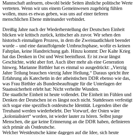
Mannschaft anfeuern, obwohl beide Seiten ähnliche politische Werte
vertreten. Wenn wir uns einem Gemeinwesen zugehörig fühlen
wollen, muss es etwas geben, was uns auf einer tieferen
menschlichen Ebene miteinander verbindet.
Dreißig Jahre nach der Wiederherstellung der Deutschen Einheit
blicken wir kritisch zurück, kritischer als zuvor. Wir sehen den
historisch einmaligen Prozess, in dem die Zweistaatlichkeit beendet
wurde – und eine darauffolgende Umbruchsphase, wofür es keinen
Fahrplan, keine Handreichung gab. Hinzu kommt: Der Kalte Krieg
hat das Denken in Ost und West beeinflusst. Er ist zwar längst
Geschichte, wirkt aber fort. Auch über mehr als eine Generation
hinweg. Marianne Birthler hat es einmal so ausgedrückt: „Vierzig
Jahre Teilung brauchen vierzig Jahre Heilung.“ Daraus spricht ihre
Erfahrung als Katechetin in der atheistischen DDR ebenso wie das,
was Frau Birthler als Bundesbeauftragte für die Unterlagen der
Staatssicherheit erlebt hat: Nicht verheilte Wunden.
Die staatliche Einheit ist heute vollendet. Die Einheit im Fühlen und
Denken der Deutschen ist es längst noch nicht. Stattdessen verfestigt
sich sogar eine spezifisch ostdeutsche Identität. Legenden über die
Treuhand werden wiederbelebt. Der Vorwurf, der Osten wäre
„kolonialisiert“ worden, ist wieder lauter zu hören. Selbst junge
Menschen, die gar keine Erinnerung an die DDR haben, definieren
sich primär als Ostdeutsche.
Welcher Westdeutsche käme dagegen auf die Idee, sich heute