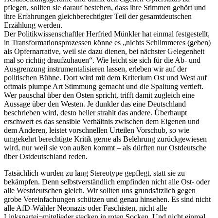
pflegen, sollten sie darauf bestehen, dass ihre Stimmen gehört und
ihre Erfahrungen gleichberechtigter Teil der gesamtdeutschen
Erzählung werden.
Der Politikwissenschaftler Herfried Münkler hat einmal festgestellt,
in Transformationsprozessen könne es „nichts Schlimmeres (geben)
als Opfernarrative, weil sie dazu dienen, bei nächster Gelegenheit
mal so richtig draufzuhauen“. Wie leicht sie sich für die Ab- und
Ausgrenzung instrumentalisieren lassen, erleben wir auf der
politischen Bühne. Dort wird mit dem Kriterium Ost und West auf
oftmals plumpe Art Stimmung gemacht und die Spaltung vertieft.
Wer pauschal über den Osten spricht, trifft damit zugleich eine
Aussage über den Westen. Je dunkler das eine Deutschland
beschrieben wird, desto heller strahlt das andere. Überhaupt
erschwert es das sensible Verhältnis zwischen dem Eigenen und
dem Anderen, leistet vorschnellen Urteilen Vorschub, so wie
umgekehrt berechtigte Kritik gerne als Belehrung zurückgewiesen
wird, nur weil sie von außen kommt – als dürften nur Ostdeutsche
über Ostdeutschland reden.
Tatsächlich wurden zu lang Stereotype gepflegt, statt sie zu
bekämpfen. Denn selbstverständlich empfinden nicht alle Ost- oder
alle Westdeutschen gleich. Wir sollten uns grundsätzlich gegen
grobe Vereinfachungen schützen und genau hinsehen. Es sind nicht
alle AfD-Wähler Neonazis oder Faschisten, nicht alle
Linkspartei¬mitglieder stecken in roten Socken. Und nicht einmal