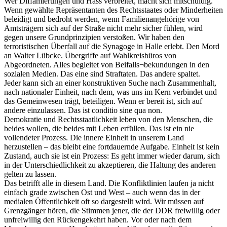
Wer Diffamierungen und Hass verbreitet, macht sich mitschuldig.
Wenn gewählte Repräsentanten des Rechtsstaates oder Minderheiten
beleidigt und bedroht werden, wenn Familienangehörige von
Amtsträgern sich auf der Straße nicht mehr sicher fühlen, wird
gegen unsere Grundprinzipien verstoßen. Wir haben den
terroristischen Überfall auf die Synagoge in Halle erlebt. Den Mord
an Walter Lübcke. Übergriffe auf Wahlkreisbüros von
Abgeordneten. Alles begleitet von Beifalls¬bekundungen in den
sozialen Medien. Das eine sind Straftaten. Das andere spaltet.
Jeder kann sich an einer konstruktiven Suche nach Zusammenhalt,
nach nationaler Einheit, nach dem, was uns im Kern verbindet und
das Gemeinwesen trägt, beteiligen. Wenn er bereit ist, sich auf
andere einzulassen. Das ist conditio sine qua non.
Demokratie und Rechtsstaatlichkeit leben von den Menschen, die
beides wollen, die beides mit Leben erfüllen. Das ist ein nie
vollendeter Prozess. Die innere Einheit in unserem Land
herzustellen – das bleibt eine fortdauernde Aufgabe. Einheit ist kein
Zustand, auch sie ist ein Prozess: Es geht immer wieder darum, sich
in der Unterschiedlichkeit zu akzeptieren, die Haltung des anderen
gelten zu lassen.
Das betrifft alle in diesem Land. Die Konfliktlinien laufen ja nicht
einfach grade zwischen Ost und West – auch wenn das in der
medialen Öffentlichkeit oft so dargestellt wird. Wir müssen auf
Grenzgänger hören, die Stimmen jener, die der DDR freiwillig oder
unfreiwillig den Rückengekehrt haben. Vor oder nach dem