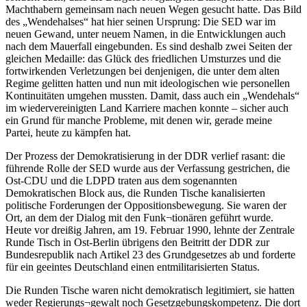
Machthabern gemeinsam nach neuen Wegen gesucht hatte. Das Bild
des „Wendehalses“ hat hier seinen Ursprung: Die SED war im
neuen Gewand, unter neuem Namen, in die Entwicklungen auch
nach dem Mauerfall eingebunden. Es sind deshalb zwei Seiten der
gleichen Medaille: das Glück des friedlichen Umsturzes und die
fortwirkenden Verletzungen bei denjenigen, die unter dem alten
Regime gelitten hatten und nun mit ideologischen wie personellen
Kontinuitäten umgehen mussten. Damit, dass auch ein „Wendehals“
im wiedervereinigten Land Karriere machen konnte – sicher auch
ein Grund für manche Probleme, mit denen wir, gerade meine
Partei, heute zu kämpfen hat.
Der Prozess der Demokratisierung in der DDR verlief rasant: die
führende Rolle der SED wurde aus der Verfassung gestrichen, die
Ost-CDU und die LDPD traten aus dem sogenannten
Demokratischen Block aus, die Runden Tische kanalisierten
politische Forderungen der Oppositionsbewegung. Sie waren der
Ort, an dem der Dialog mit den Funk¬tionären geführt wurde.
Heute vor dreißig Jahren, am 19. Februar 1990, lehnte der Zentrale
Runde Tisch in Ost-Berlin übrigens den Beitritt der DDR zur
Bundesrepublik nach Artikel 23 des Grundgesetzes ab und forderte
für ein geeintes Deutschland einen entmilitarisierten Status.
Die Runden Tische waren nicht demokratisch legitimiert, sie hatten
weder Regierungs¬gewalt noch Gesetzgebungskompetenz. Die dort