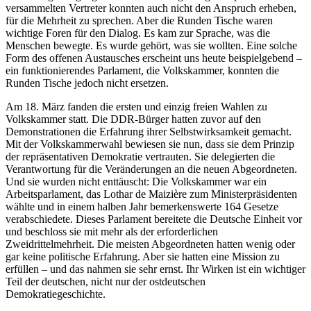
versammelten Vertreter konnten auch nicht den Anspruch erheben,
für die Mehrheit zu sprechen. Aber die Runden Tische waren
wichtige Foren für den Dialog. Es kam zur Sprache, was die
Menschen bewegte. Es wurde gehört, was sie wollten. Eine solche
Form des offenen Austausches erscheint uns heute beispielgebend –
ein funktionierendes Parlament, die Volkskammer, konnten die
Runden Tische jedoch nicht ersetzen.
Am 18. März fanden die ersten und einzig freien Wahlen zu
Volkskammer statt. Die DDR-Bürger hatten zuvor auf den
Demonstrationen die Erfahrung ihrer Selbstwirksamkeit gemacht.
Mit der Volkskammerwahl bewiesen sie nun, dass sie dem Prinzip
der repräsentativen Demokratie vertrauten. Sie delegierten die
Verantwortung für die Veränderungen an die neuen Abgeordneten.
Und sie wurden nicht enttäuscht: Die Volkskammer war ein
Arbeitsparlament, das Lothar de Maizière zum Ministerpräsidenten
wählte und in einem halben Jahr bemerkenswerte 164 Gesetze
verabschiedete. Dieses Parlament bereitete die Deutsche Einheit vor
und beschloss sie mit mehr als der erforderlichen
Zweidrittelmehrheit. Die meisten Abgeordneten hatten wenig oder
gar keine politische Erfahrung. Aber sie hatten eine Mission zu
erfüllen – und das nahmen sie sehr ernst. Ihr Wirken ist ein wichtiger
Teil der deutschen, nicht nur der ostdeutschen
Demokratiegeschichte.