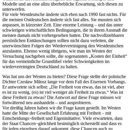
Modelle und an eine allzu überhebliche Erwartung, sich diesen zu
unterwerfen.
Für viele Westdeutsche änderte sich eben nach 1990 fast nichts. Für
die meisten Ostdeutschen änderte sich fast alles. Sie mussten sich
anpassen, in kürzester Zeit. Eine enorme Leistung – und das unter
schwierigen wirtschaftlichen Bedingungen, die in ihrem Ausmaß die
meisten damals nicht vorhergesehen hatten. Die nachvollziehbaren
persönlichen Enttäuschungen sollten nicht dazu verleiten, die
unerwünschten Folgen der Wiedervereinigung den Westdeutschen
anzulasten. Ebenso wenig übrigens, wie man im Westen der
Versuchung nachgeben sollte, die sogenannten „Kosten der Einheit“
für das vermeintliche Grundübel vieler Schwierigkeiten im
wiedervereinigten Deutschland zu halten.
Was hat uns der Westen zu bieten? Diese Frage stellte der polnische
Dichter Czesław Miłosz lange vor dem Fall des Eisernen Vorhangs.
Er antwortete sich selbst: „Die Freiheit von etwas, das ist viel, aber
es ist zu wenig, (es) ist viel weniger als Freiheit zu etwas.“ Was ist
diese Freiheit zu etwas? Die Antwort auf diese Frage müssen wir
fortwährend neu aushandeln – und ausprobieren.
Vor dreißig Jahren haben wir die Frage kaum gestellt. Im Westen
hatte die Mitte der Gesellschaft Erfahrung mit Freiheit – mit
Entscheidungs¬freiheit und Eigeninitiative. Viele erwarteten, dass
der Staat Chancen¬gleichheit bestmöglich sicherstellt und dass es
für jeden einzelnen darauf ankommt, diese Chancen auch zu