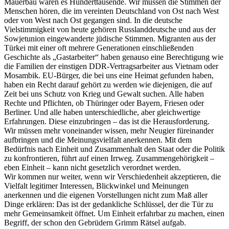
Mauerbau waren es Hunderttausende. Wir müssen die Stimmen der
Menschen hören, die im vereinten Deutschland von Ost nach West
oder von West nach Ost gegangen sind. In die deutsche
Vielstimmigkeit von heute gehören Russlanddeutsche und aus der
Sowjetunion eingewanderte jüdische Stimmen. Migranten aus der
Türkei mit einer oft mehrere Generationen einschließenden
Geschichte als „Gastarbeiter“ haben genauso eine Berechtigung wie
die Familien der einstigen DDR-Vertragsarbeiter aus Vietnam oder
Mosambik. EU-Bürger, die bei uns eine Heimat gefunden haben,
haben ein Recht darauf gehört zu werden wie diejenigen, die auf
Zeit bei uns Schutz von Krieg und Gewalt suchen. Alle haben
Rechte und Pflichten, ob Thüringer oder Bayern, Friesen oder
Berliner. Und alle haben unterschiedliche, aber gleichwertige
Erfahrungen. Diese einzubringen – das ist die Herausforderung.
Wir müssen mehr voneinander wissen, mehr Neugier füreinander
aufbringen und die Meinungsvielfalt anerkennen. Mit dem
Bedürfnis nach Einheit und Zusammenhalt den Staat oder die Politik
zu konfrontieren, führt auf einen Irrweg. Zusammengehörigkeit –
eben Einheit – kann nicht gesetzlich verordnet werden.
Wir kommen nur weiter, wenn wir Verschiedenheit akzeptieren, die
Vielfalt legitimer Interessen, Blickwinkel und Meinungen
anerkennen und die eigenen Vorstellungen nicht zum Maß aller
Dinge erklären: Das ist der gedankliche Schlüssel, der die Tür zu
mehr Gemeinsamkeit öffnet. Um Einheit erfahrbar zu machen, einen
Begriff, der schon den Gebrüdern Grimm Rätsel aufgab.