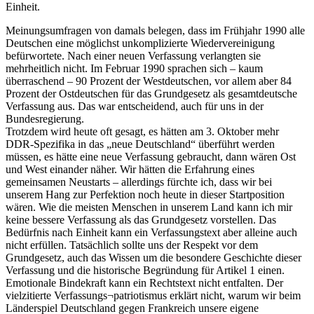
Einheit.
Meinungsumfragen von damals belegen, dass im Frühjahr 1990 alle
Deutschen eine möglichst unkomplizierte Wiedervereinigung
befürwortete. Nach einer neuen Verfassung verlangten sie
mehrheitlich nicht. Im Februar 1990 sprachen sich – kaum
überraschend – 90 Prozent der Westdeutschen, vor allem aber 84
Prozent der Ostdeutschen für das Grundgesetz als gesamtdeutsche
Verfassung aus. Das war entscheidend, auch für uns in der
Bundesregierung.
Trotzdem wird heute oft gesagt, es hätten am 3. Oktober mehr
DDR-Spezifika in das „neue Deutschland“ überführt werden
müssen, es hätte eine neue Verfassung gebraucht, dann wären Ost
und West einander näher. Wir hätten die Erfahrung eines
gemeinsamen Neustarts – allerdings fürchte ich, dass wir bei
unserem Hang zur Perfektion noch heute in dieser Startposition
wären. Wie die meisten Menschen in unserem Land kann ich mir
keine bessere Verfassung als das Grundgesetz vorstellen. Das
Bedürfnis nach Einheit kann ein Verfassungstext aber alleine auch
nicht erfüllen. Tatsächlich sollte uns der Respekt vor dem
Grundgesetz, auch das Wissen um die besondere Geschichte dieser
Verfassung und die historische Begründung für Artikel 1 einen.
Emotionale Bindekraft kann ein Rechtstext nicht entfalten. Der
vielzitierte Verfassungs¬patriotismus erklärt nicht, warum wir beim
Länderspiel Deutschland gegen Frankreich unsere eigene