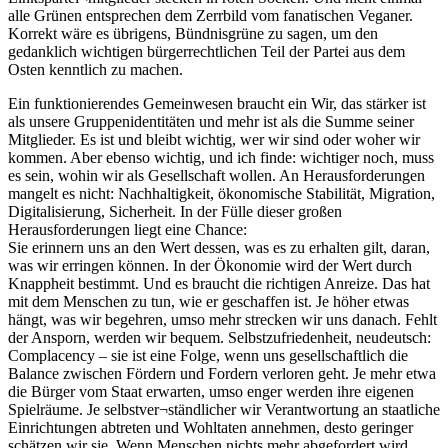
alle Grünen entsprechen dem Zerrbild vom fanatischen Veganer.
Korrekt wäre es übrigens, Bündnisgrüne zu sagen, um den
gedanklich wichtigen bürgerrechtlichen Teil der Partei aus dem
Osten kenntlich zu machen.
Ein funktionierendes Gemeinwesen braucht ein Wir, das stärker ist
als unsere Gruppenidentitäten und mehr ist als die Summe seiner
Mitglieder. Es ist und bleibt wichtig, wer wir sind oder woher wir
kommen. Aber ebenso wichtig, und ich finde: wichtiger noch, muss
es sein, wohin wir als Gesellschaft wollen. An Herausforderungen
mangelt es nicht: Nachhaltigkeit, ökonomische Stabilität, Migration,
Digitalisierung, Sicherheit. In der Fülle dieser großen
Herausforderungen liegt eine Chance:
Sie erinnern uns an den Wert dessen, was es zu erhalten gilt, daran,
was wir erringen können. In der Ökonomie wird der Wert durch
Knappheit bestimmt. Und es braucht die richtigen Anreize. Das hat
mit dem Menschen zu tun, wie er geschaffen ist. Je höher etwas
hängt, was wir begehren, umso mehr strecken wir uns danach. Fehlt
der Ansporn, werden wir bequem. Selbstzufriedenheit, neudeutsch:
Complacency – sie ist eine Folge, wenn uns gesellschaftlich die
Balance zwischen Fördern und Fordern verloren geht. Je mehr etwa
die Bürger vom Staat erwarten, umso enger werden ihre eigenen
Spielräume. Je selbstver¬ständlicher wir Verantwortung an staatliche
Einrichtungen abtreten und Wohltaten annehmen, desto geringer
schätzen wir sie. Wenn Menschen nichts mehr abgefordert wird,