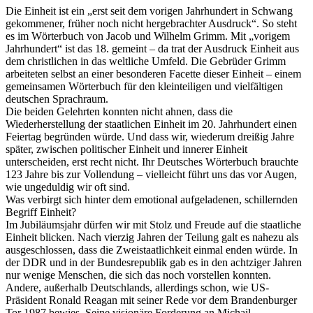
Die Einheit ist ein „erst seit dem vorigen Jahrhundert in Schwang
gekommener, früher noch nicht hergebrachter Ausdruck“. So steht
es im Wörterbuch von Jacob und Wilhelm Grimm. Mit „vorigem
Jahrhundert“ ist das 18. gemeint – da trat der Ausdruck Einheit aus
dem christlichen in das weltliche Umfeld. Die Gebrüder Grimm
arbeiteten selbst an einer besonderen Facette dieser Einheit – einem
gemeinsamen Wörterbuch für den kleinteiligen und vielfältigen
deutschen Sprachraum.
Die beiden Gelehrten konnten nicht ahnen, dass die
Wiederherstellung der staatlichen Einheit im 20. Jahrhundert einen
Feiertag begründen würde. Und dass wir, wiederum dreißig Jahre
später, zwischen politischer Einheit und innerer Einheit
unterscheiden, erst recht nicht. Ihr Deutsches Wörterbuch brauchte
123 Jahre bis zur Vollendung – vielleicht führt uns das vor Augen,
wie ungeduldig wir oft sind.
Was verbirgt sich hinter dem emotional aufgeladenen, schillernden
Begriff Einheit?
Im Jubiläumsjahr dürfen wir mit Stolz und Freude auf die staatliche
Einheit blicken. Nach vierzig Jahren der Teilung galt es nahezu als
ausgeschlossen, dass die Zweistaatlichkeit einmal enden würde. In
der DDR und in der Bundesrepublik gab es in den achtziger Jahren
nur wenige Menschen, die sich das noch vorstellen konnten.
Andere, außerhalb Deutschlands, allerdings schon, wie US-
Präsident Ronald Reagan mit seiner Rede vor dem Brandenburger
Tor 1987 bewies. Seine visionäre Forderung an Michail