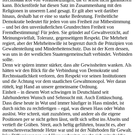
kann. Böckenförde hat diesen Satz im Zusammenhang mit den
Religionen in unserem Land gesagt. Er gilt aber weit darüber
hinaus, deshalb hat er eine so starke Bedeutung. Freiheitliche
Demokratie bedeutet für jeden von uns Freiheit zur Mitbestimmung
– und bei den unveräußerlichen Grundrechten Freiheit von
Fremdbestimmung! Für jeden. Sie gründet auf Gewaltverzicht, auf
Meinungsvielfalt, Toleranz, gegenseitigem Respekt. Die Mehrheit
regiert, aber der Mehrheitswille ist begrenzt durch die Prinzipien von
Gewaltenteilung und Minderheitenschutz. Das ist der Kern dessen,
was uns in der westlichen Staatengemeinschaft verbindet. Verbinden
sollte.
Denn wir spüren immer stärker, dass alte Gewissheiten wanken. Als
hätten wir den Blick für die Verbindung von Demokratie und
Rechtsstaatlichkeit verloren, den Respekt vor seinen Institutionen
und die Achtung vor dem staatlichen Gewaltmonopol. Wer daran
rüttelt, legt Hand an unsere gemeinsame Ordnung.
Einheit – in diesem Wort schwingen in Deutschland seit
Jahrhunderten Wunsch und Sehnsucht mit. Auch Enttäuschung.
Dass diese heute in Wut und immer häufiger in Hass mündet, ist
durch nichts zu rechtfertigen – egal, was diesen Hass oder Wahn
auslöst. Wer schreit, statt zuzuhören, und andere als die eigene
Positionen per se nicht gelten lässt, stellt sich selbst ins Abseits und
vertieft die Gräben. Streit, auch heftig geführten, braucht es, aber
menschenverachtende Hetze war und ist der Nährboden für Gewalt.