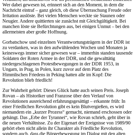
Wer dabei gewesen ist, erinnert sich an den Moment, in dem die
Nachricht eintraf – ganz gleich, ob diese Überraschung Freude oder
Irritation auslöste. Bei vielen Menschen weckte sie Staunen oder
Neugier. Andere quittierten sie zunächst mit Gleichgültigkeit. Bei
manchen löste sie Befürchtungen aus, bei einigen Unmut – bei den
allermeisten aber große Hoffnung.
Gorbatschow und einzelnen Verantwortungsträgern in der DDR ist
zu verdanken, was in den aufwühlenden Wochen und Monaten ja
keineswegs immer sicher gewesen war – immerhin standen tausende
Soldaten der Roten Armee in der DDR, und die gewalttätig
niedergeschlagenen Protestbewegungen in der DDR 1953, in
Ungarn, in Prag, in Polen, kurz zuvor auf dem Platz des
Himmlischen Friedens in Peking hatten alle im Kopf: Die
Revolution blieb friedlich!
Zur Wahrheit gehört: Dieses Glück hatte auch seinen Preis. Joseph
Rovan – als Historiker und Franzose über den Verlauf von
Revolutionen ausreichend erfahrungsgesättigt – erkannte früh: In
einer Friedlichen Revolution gibt es kein Blutvergießen, es wird
niemandem ein „kurzer Prozess“ gemacht, niemand erschossen oder
gehängt. Das „Erbe der Tyrannei“, wie Rovan schrieb, geht über in
die neuen Verhältnisse. Zu der Eigenart der Ereignisse von 1989/90
gehört eben nicht allein ihr Charakter als Friedliche Revolution,
sondern auch, dass die Bürgerbewegung im Dialog mit den alten