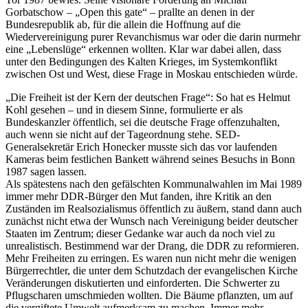
Gorbatschow – „Open this gate“ – prallte an denen in der
Bundesrepublik ab, für die allein die Hoffnung auf die
Wiedervereinigung purer Revanchismus war oder die darin nurmehr
eine „Lebenslüge“ erkennen wollten. Klar war dabei allen, dass
unter den Bedingungen des Kalten Krieges, im Systemkonflikt
zwischen Ost und West, diese Frage in Moskau entschieden würde.
„Die Freiheit ist der Kern der deutschen Frage“: So hat es Helmut
Kohl gesehen – und in diesem Sinne, formulierte er als
Bundeskanzler öffentlich, sei die deutsche Frage offenzuhalten,
auch wenn sie nicht auf der Tageordnung stehe. SED-
Generalsekretär Erich Honecker musste sich das vor laufenden
Kameras beim festlichen Bankett während seines Besuchs in Bonn
1987 sagen lassen.
Als spätestens nach den gefälschten Kommunalwahlen im Mai 1989
immer mehr DDR-Bürger den Mut fanden, ihre Kritik an den
Zuständen im Realsozialismus öffentlich zu äußern, stand dann auch
zunächst nicht etwa der Wunsch nach Vereinigung beider deutscher
Staaten im Zentrum; dieser Gedanke war auch da noch viel zu
unrealistisch. Bestimmend war der Drang, die DDR zu reformieren.
Mehr Freiheiten zu erringen. Es waren nun nicht mehr die wenigen
Bürgerrechtler, die unter dem Schutzdach der evangelischen Kirche
Veränderungen diskutierten und einforderten. Die Schwerter zu
Pflugscharen umschmieden wollten. Die Bäume pflanzten, um auf
die vergiftete Umwelt aufmerksam zu machen. Immer mehr