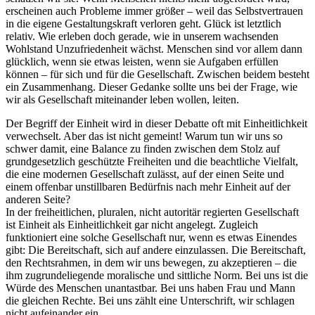
erscheinen auch Probleme immer größer – weil das Selbstvertrauen
in die eigene Gestaltungskraft verloren geht. Glück ist letztlich
relativ. Wie erleben doch gerade, wie in unserem wachsenden
Wohlstand Unzufriedenheit wächst. Menschen sind vor allem dann
glücklich, wenn sie etwas leisten, wenn sie Aufgaben erfüllen
können – für sich und für die Gesellschaft. Zwischen beidem besteht
ein Zusammenhang. Dieser Gedanke sollte uns bei der Frage, wie
wir als Gesellschaft miteinander leben wollen, leiten.
Der Begriff der Einheit wird in dieser Debatte oft mit Einheitlichkeit
verwechselt. Aber das ist nicht gemeint! Warum tun wir uns so
schwer damit, eine Balance zu finden zwischen dem Stolz auf
grundgesetzlich geschützte Freiheiten und die beachtliche Vielfalt,
die eine modernen Gesellschaft zulässt, auf der einen Seite und
einem offenbar unstillbaren Bedürfnis nach mehr Einheit auf der
anderen Seite?
In der freiheitlichen, pluralen, nicht autoritär regierten Gesellschaft
ist Einheit als Einheitlichkeit gar nicht angelegt. Zugleich
funktioniert eine solche Gesellschaft nur, wenn es etwas Einendes
gibt: Die Bereitschaft, sich auf andere einzulassen. Die Bereitschaft,
den Rechtsrahmen, in dem wir uns bewegen, zu akzeptieren – die
ihm zugrundeliegende moralische und sittliche Norm. Bei uns ist die
Würde des Menschen unantastbar. Bei uns haben Frau und Mann
die gleichen Rechte. Bei uns zählt eine Unterschrift, wir schlagen
nicht aufeinander ein.