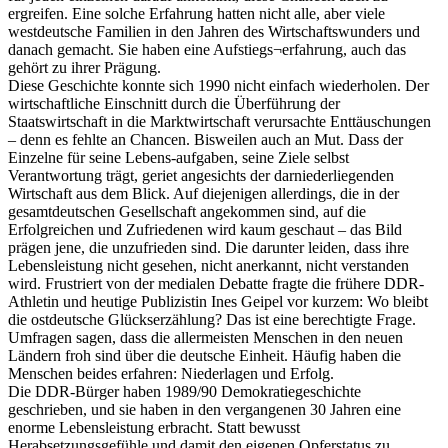
ergreifen. Eine solche Erfahrung hatten nicht alle, aber viele
westdeutsche Familien in den Jahren des Wirtschaftswunders und
danach gemacht. Sie haben eine Aufstiegs¬erfahrung, auch das
gehört zu ihrer Prägung.
Diese Geschichte konnte sich 1990 nicht einfach wiederholen. Der
wirtschaftliche Einschnitt durch die Überführung der
Staatswirtschaft in die Marktwirtschaft verursachte Enttäuschungen
– denn es fehlte an Chancen. Bisweilen auch an Mut. Dass der
Einzelne für seine Lebens-aufgaben, seine Ziele selbst
Verantwortung trägt, geriet angesichts der darniederliegenden
Wirtschaft aus dem Blick. Auf diejenigen allerdings, die in der
gesamtdeutschen Gesellschaft angekommen sind, auf die
Erfolgreichen und Zufriedenen wird kaum geschaut – das Bild
prägen jene, die unzufrieden sind. Die darunter leiden, dass ihre
Lebensleistung nicht gesehen, nicht anerkannt, nicht verstanden
wird. Frustriert von der medialen Debatte fragte die frühere DDR-
Athletin und heutige Publizistin Ines Geipel vor kurzem: Wo bleibt
die ostdeutsche Glückserzählung? Das ist eine berechtigte Frage.
Umfragen sagen, dass die allermeisten Menschen in den neuen
Ländern froh sind über die deutsche Einheit. Häufig haben die
Menschen beides erfahren: Niederlagen und Erfolg.
Die DDR-Bürger haben 1989/90 Demokratiegeschichte
geschrieben, und sie haben in den vergangenen 30 Jahren eine
enorme Lebensleistung erbracht. Statt bewusst
Herabsetzungsgefühle und damit den eigenen Opferstatus zu