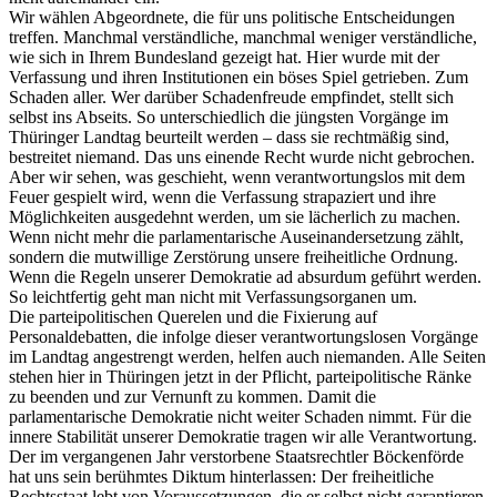
Wir wählen Abgeordnete, die für uns politische Entscheidungen
treffen. Manchmal verständliche, manchmal weniger verständliche,
wie sich in Ihrem Bundesland gezeigt hat. Hier wurde mit der
Verfassung und ihren Institutionen ein böses Spiel getrieben. Zum
Schaden aller. Wer darüber Schadenfreude empfindet, stellt sich
selbst ins Abseits. So unterschiedlich die jüngsten Vorgänge im
Thüringer Landtag beurteilt werden – dass sie rechtmäßig sind,
bestreitet niemand. Das uns einende Recht wurde nicht gebrochen.
Aber wir sehen, was geschieht, wenn verantwortungslos mit dem
Feuer gespielt wird, wenn die Verfassung strapaziert und ihre
Möglichkeiten ausgedehnt werden, um sie lächerlich zu machen.
Wenn nicht mehr die parlamentarische Auseinandersetzung zählt,
sondern die mutwillige Zerstörung unsere freiheitliche Ordnung.
Wenn die Regeln unserer Demokratie ad absurdum geführt werden.
So leichtfertig geht man nicht mit Verfassungsorganen um.
Die parteipolitischen Querelen und die Fixierung auf
Personaldebatten, die infolge dieser verantwortungslosen Vorgänge
im Landtag angestrengt werden, helfen auch niemanden. Alle Seiten
stehen hier in Thüringen jetzt in der Pflicht, parteipolitische Ränke
zu beenden und zur Vernunft zu kommen. Damit die
parlamentarische Demokratie nicht weiter Schaden nimmt. Für die
innere Stabilität unserer Demokratie tragen wir alle Verantwortung.
Der im vergangenen Jahr verstorbene Staatsrechtler Böckenförde
hat uns sein berühmtes Diktum hinterlassen: Der freiheitliche
Rechtsstaat lebt von Voraussetzungen, die er selbst nicht garantieren