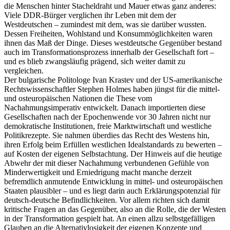
die Menschen hinter Stacheldraht und Mauer etwas ganz anderes:
Viele DDR-Bürger verglichen ihr Leben mit dem der
Westdeutschen – zumindest mit dem, was sie darüber wussten.
Dessen Freiheiten, Wohlstand und Konsummöglichkeiten waren
ihnen das Maß der Dinge. Dieses westdeutsche Gegenüber bestand
auch im Transformationsprozess innerhalb der Gesellschaft fort –
und es blieb zwangsläufig prägend, sich weiter damit zu
vergleichen.
Der bulgarische Politologe Ivan Krastev und der US-amerikanische
Rechtswissenschaftler Stephen Holmes haben jüngst für die mittel-
und osteuropäischen Nationen die These vom
Nachahmungsimperativ entwickelt. Danach importierten diese
Gesellschaften nach der Epochenwende vor 30 Jahren nicht nur
demokratische Institutionen, freie Marktwirtschaft und westliche
Politikrezepte. Sie nahmen überdies das Recht des Westens hin,
ihren Erfolg beim Erfüllen westlichen Idealstandards zu bewerten –
auf Kosten der eigenen Selbstachtung. Der Hinweis auf die heutige
Abwehr der mit dieser Nachahmung verbundenen Gefühle von
Minderwertigkeit und Erniedrigung macht manche derzeit
befremdlich anmutende Entwicklung in mittel- und osteuropäischen
Staaten plausibler – und es liegt darin auch Erklärungspotenzial für
deutsch-deutsche Befindlichkeiten. Vor allem richten sich damit
kritische Fragen an das Gegenüber, also an die Rolle, die der Westen
in der Transformation gespielt hat. An einen allzu selbstgefälligen
Glauben an die Alternativlosigkeit der eigenen Konzepte und