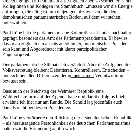
Überzeugungen im Parlament an. Zugleich aber, so schrieb er es den
Kolleginnen und Kollegen ins Stammbuch, „müssen wir die Energie
aufbringen, die nötig ist, um diejenigen abzuweisen, die den
demokratischen parlamentarischen Boden, auf dem wir stehen,
unterwühlen.“
Paul Löbe hat die parlamentarische Kultur dieses Landes nachhaltig
geprägt, besonders das Amt des Parlamentspräsidenten. Er bewies,
dass man zugleich ein allseits anerkannter, unparteiischer Präsident
sein kann
und
Abgeordneter mit klarer parteipolitischer
Zugehörigkeit.
Der parlamentarische Stil hat sich verändert. Aber die Aufgaben der
Volksvertretung bleiben: Debattieren, Kontrollieren, Entscheiden –
und sich bei allen Differenzen der
gemeinsamen
Verantwortung
bewusst sein.
Dass auch der Reichstag der Weimarer Republik eine
Wahlrechtsreform auf der Agenda hatte und damit erfolglos blieb,
erwähne ich hier nur am Rande. Die Schuld lag jedenfalls auch
damals nicht bei dessen Präsidenten.
Paul Löbe verkörperte den Reichstag der ersten deutschen Republik
– als herausragende Persönlichkeit des deutschen Parlamentarismus
halten wir die Erinnerung an ihn wach.