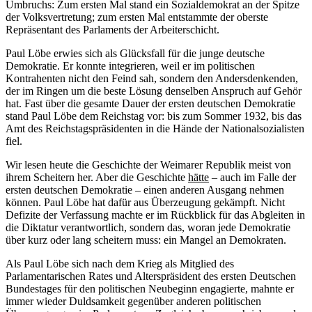
Umbruchs: Zum ersten Mal stand ein Sozialdemokrat an der Spitze
der Volksvertretung; zum ersten Mal entstammte der oberste
Repräsentant des Parlaments der Arbeiterschicht.
Paul Löbe erwies sich als Glücksfall für die junge deutsche
Demokratie. Er konnte integrieren, weil er im politischen
Kontrahenten nicht den Feind sah, sondern den Andersdenkenden,
der im Ringen um die beste Lösung denselben Anspruch auf Gehör
hat. Fast über die gesamte Dauer der ersten deutschen Demokratie
stand Paul Löbe dem Reichstag vor: bis zum Sommer 1932, bis das
Amt des Reichstagspräsidenten in die Hände der Nationalsozialisten
fiel.
Wir lesen heute die Geschichte der Weimarer Republik meist von
ihrem Scheitern her. Aber die Geschichte
hätte
– auch im Falle der
ersten deutschen Demokratie – einen anderen Ausgang nehmen
können. Paul Löbe hat dafür aus Überzeugung gekämpft. Nicht
Defizite der Verfassung machte er im Rückblick für das Abgleiten in
die Diktatur verantwortlich, sondern das, woran jede Demokratie
über kurz oder lang scheitern muss: ein Mangel an Demokraten.
Als Paul Löbe sich nach dem Krieg als Mitglied des
Parlamentarischen Rates und Alterspräsident des ersten Deutschen
Bundestages für den politischen Neubeginn engagierte, mahnte er
immer wieder Duldsamkeit gegenüber anderen politischen