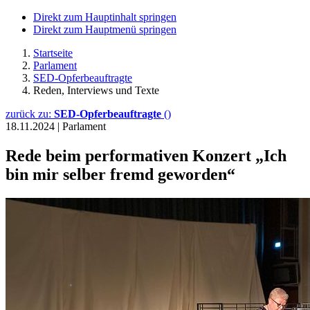
Direkt zum Hauptinhalt springen
Direkt zum Hauptmenü springen
Startseite
Parlament
SED-Opferbeauftragte
Reden, Interviews und Texte
zurück zu:
SED-Opferbeauftragte
()
18.11.2024
|
Parlament
Rede beim performativen Konzert „Ich
bin mir selber fremd geworden“