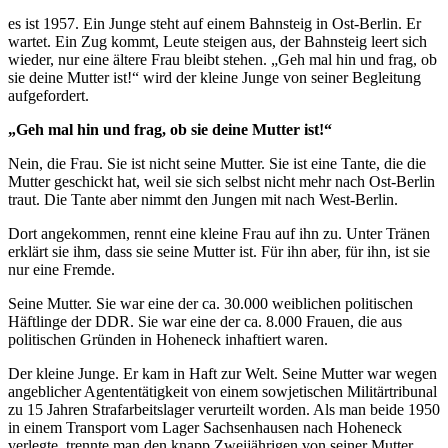
es ist 1957. Ein Junge steht auf einem Bahnsteig in Ost-Berlin. Er
wartet. Ein Zug kommt, Leute steigen aus, der Bahnsteig leert sich
wieder, nur eine ältere Frau bleibt stehen. „Geh mal hin und frag, ob
sie deine Mutter ist!“ wird der kleine Junge von seiner Begleitung
aufgefordert.
„Geh mal hin und frag, ob sie deine Mutter ist!“
Nein, die Frau. Sie ist nicht seine Mutter. Sie ist eine Tante, die die
Mutter geschickt hat, weil sie sich selbst nicht mehr nach Ost-Berlin
traut. Die Tante aber nimmt den Jungen mit nach West-Berlin.
Dort angekommen, rennt eine kleine Frau auf ihn zu. Unter Tränen
erklärt sie ihm, dass sie seine Mutter ist. Für ihn aber, für ihn, ist sie
nur eine Fremde.
Seine Mutter. Sie war eine der ca. 30.000 weiblichen politischen
Häftlinge der DDR. Sie war eine der ca. 8.000 Frauen, die aus
politischen Gründen in Hoheneck inhaftiert waren.
Der kleine Junge. Er kam in Haft zur Welt. Seine Mutter war wegen
angeblicher Agententätigkeit von einem sowjetischen Militärtribunal
zu 15 Jahren Strafarbeitslager verurteilt worden. Als man beide 1950
in einem Transport vom Lager Sachsenhausen nach Hoheneck
verlegte, trennte man den knapp Zweijährigen von seiner Mutter.