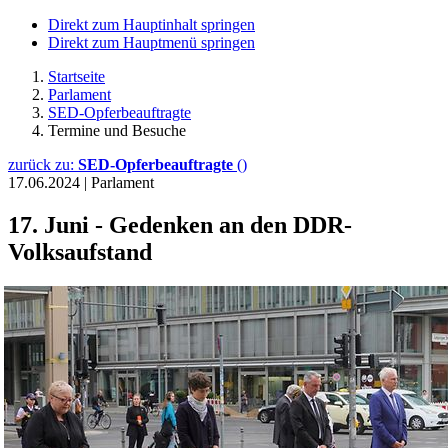
Direkt zum Hauptinhalt springen
Direkt zum Hauptmenü springen
Startseite
Parlament
SED-Opferbeauftragte
Termine und Besuche
zurück zu:
SED-Opferbeauftragte
()
17.06.2024
|
Parlament
17. Juni - Gedenken an den DDR-
Volksaufstand