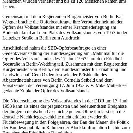
Menschen wurden verhaftet und bis zu 120 Menschen kamen ums
Leben.
Gemeinsam mit dem Regierenden Bürgermeister von Berlin Kai
Wegner brachte die Opferbeauftragte ihre Verbundenheit mit den
Opfern des Volksaufstandes mit einer Kranzniederlegung am
Bodendenkmal auf dem Platz des Volksaufstandes von 1953 in der
Leipziger Straße in Berlin zum Ausdruck.
Anschließend nahm die SED-Opferbeauftragte an einer
Gedenkveranstaltung der Bundesregierung am „Mahnmal für die
Opfer des Volksaufstandes des 17. Juni 1953“ auf dem Friedhof
Seestraße in Berlin-Wedding teil. Zusammen mit dem Regierenden
Bürgermeister von Berlin, dem Bundesminister für Ernährung und
Landwirtschaft Cem Özdemir sowie der Präsidentin des
Abgeordnetenhauses von Berlin Cornelia Seibeld und dem
Vorsitzenden der Vereinigung 17. Juni 1953 e. V. Mike Mutterlose
gedachte Zupke der Opfer des Volksaufstands.
Die Niederschlagung des Volksaufstandes in der DDR am 17. Juni
1953 kann als eines der prägendsten und bedeutendsten Ereignisse
der jüngeren deutschen Geschichte gelten. Ohne ihn lässt sich die
deutsche Nachkriegsgeschichte nicht erklären; weder die
Fluchtbewegung in den Folgejahren, der Bau der Mauer, die Politik
der Bundesrepublik im Rahmen der Blockkonfrontation bis hin zum
Erreichen der Friedlichen Revolution.