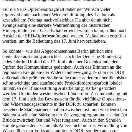
Für die SED-Opferbeauftragte ist daher der Wunsch vieler
Opferverbände nach einer Wiedereinführung des 17. Juni als
gesetzlichem Feiertag nachvollziehbar. Da aber damit nicht
zwangsläufig eine stärkere Wahrnehmung der historischen
Hintergründe in der Gesellschaft erreicht werden kann, sollten nach
Ansicht der SED-Opferbeauftragten weitere Maßnahmen ergriffen
werden, um die Bedeutung des 17. Juni hervorzuheben.
So könnte – wie das Abgeordnetenhaus Berlin jährlich eine
Gedenkveranstaltung ausrichtet – auch der Deutsche Bundestag
jedes Jahr im Umfeld des 17. Juni mit einer Gedenkstunde den
Opfern des Kommunismus gedenken. Auch das Erinnern an die
regionalen Ereignisse der Widerstandbewegung 1953 in der DDR
außerhalb der größeren Städte sollte (unter anderem über die bisher
schon wichtige und stattfindende Projektförderungsarbeit lokaler
Initiativen der Bundesstiftung Aufarbeitung) stärker gefördert
werden. Um in den westdeutschen Ländern im Zusammenhang mit
dem 17. Juni auch das Bewusstsein für die vielfältige Oppositions-
und Widerstandsgeschichte in der DDR zu schärfen, könnten
bestehende Städtepartnerschaften zwischen ost- und westdeutschen
Städten sowie eine Stärkung der Zeitzeugenprogramme als eine Art
Brücke zwischen Ost und West fungieren. Auch in den Schulen
könnte gerade der 17. Juni als Anlass nicht nur der Vermittlung von
Wissen über den Volksaufstand in der DDR, sondern auch zur