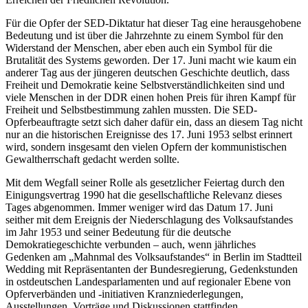
Für die Opfer der SED-Diktatur hat dieser Tag eine herausgehobene
Bedeutung und ist über die Jahrzehnte zu einem Symbol für den
Widerstand der Menschen, aber eben auch ein Symbol für die
Brutalität des Systems geworden. Der 17. Juni macht wie kaum ein
anderer Tag aus der jüngeren deutschen Geschichte deutlich, dass
Freiheit und Demokratie keine Selbstverständlichkeiten sind und
viele Menschen in der DDR einen hohen Preis für ihren Kampf für
Freiheit und Selbstbestimmung zahlen mussten. Die SED-
Opferbeauftragte setzt sich daher dafür ein, dass an diesem Tag nicht
nur an die historischen Ereignisse des 17. Juni 1953 selbst erinnert
wird, sondern insgesamt den vielen Opfern der kommunistischen
Gewaltherrschaft gedacht werden sollte.
Mit dem Wegfall seiner Rolle als gesetzlicher Feiertag durch den
Einigungsvertrag 1990 hat die gesellschaftliche Relevanz dieses
Tages abgenommen. Immer weniger wird das Datum 17. Juni
seither mit dem Ereignis der Niederschlagung des Volksaufstandes
im Jahr 1953 und seiner Bedeutung für die deutsche
Demokratiegeschichte verbunden – auch, wenn jährliches
Gedenken am „Mahnmal des Volksaufstandes“ in Berlin im Stadtteil
Wedding mit Repräsentanten der Bundesregierung, Gedenkstunden
in ostdeutschen Landesparlamenten und auf regionaler Ebene von
Opferverbänden und -initiativen Kranzniederlegungen,
Ausstellungen, Vorträge und Diskussionen stattfinden.