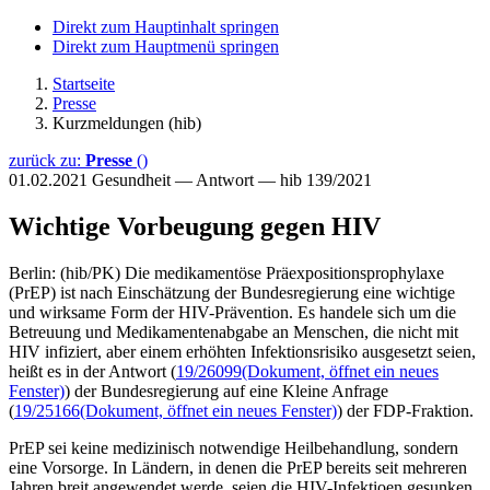
Direkt zum Hauptinhalt springen
Direkt zum Hauptmenü springen
Startseite
Presse
Kurzmeldungen (hib)
zurück zu:
Presse
()
01.02.2021
Gesundheit — Antwort — hib 139/2021
Wichtige Vorbeugung gegen HIV
Berlin: (hib/PK) Die medikamentöse Präexpositionsprophylaxe
(PrEP) ist nach Einschätzung der Bundesregierung eine wichtige
und wirksame Form der HIV-Prävention. Es handele sich um die
Betreuung und Medikamentenabgabe an Menschen, die nicht mit
HIV infiziert, aber einem erhöhten Infektionsrisiko ausgesetzt seien,
heißt es in der Antwort (
19/26099
(Dokument, öffnet ein neues
Fenster)
) der Bundesregierung auf eine Kleine Anfrage
(
19/25166
(Dokument, öffnet ein neues Fenster)
) der FDP-Fraktion.
PrEP sei keine medizinisch notwendige Heilbehandlung, sondern
eine Vorsorge. In Ländern, in denen die PrEP bereits seit mehreren
Jahren breit angewendet werde, seien die HIV-Infektioen gesunken.