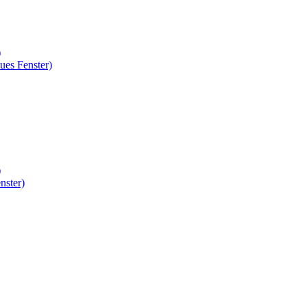
)
ues Fenster)
)
nster)