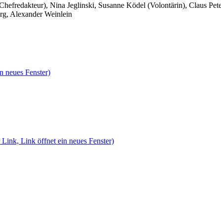
 Chefredakteur), Nina Jeglinski,
Susanne Ködel (Volontärin),
Claus Pet
rg, Alexander Weinlein
n neues Fenster)
 Link, Link öffnet ein neues Fenster)