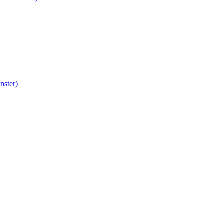
)
nster)