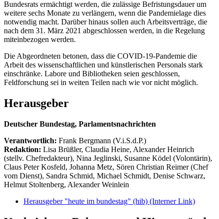
Bundesrats ermächtigt werden, die zulässige Befristungsdauer um
weitere sechs Monate zu verlängern, wenn die Pandemielage dies
notwendig macht. Darüber hinaus sollen auch Arbeitsverträge, die
nach dem 31. März 2021 abgeschlossen werden, in die Regelung
miteinbezogen werden.
Die Abgeordneten betonen, dass die COVID-19-Pandemie die
Arbeit des wissenschaftlichen und künstlerischen Personals stark
einschränke. Labore und Bibliotheken seien geschlossen,
Feldforschung sei in weiten Teilen nach wie vor nicht möglich.
Herausgeber
Deutscher Bundestag, Parlamentsnachrichten
Verantwortlich:
Frank Bergmann (V.i.S.d.P.)
Redaktion:
Lisa Brüßler, Claudia Heine, Alexander Heinrich
(stellv. Chefredakteur), Nina Jeglinski,
Susanne Ködel (Volontärin),
Claus Peter Kosfeld, Johanna Metz, Sören Christian Reimer (Chef
vom Dienst), Sandra Schmid, Michael Schmidt, Denise Schwarz,
Helmut Stoltenberg, Alexander Weinlein
Herausgeber "heute im bundestag" (hib)
(Interner Link)