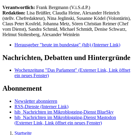
Verantwortlich:
Frank Bergmann (V.i.S.d.P.)
Redaktion:
Lisa Brüßler, Claudia Heine, Alexander Heinrich
(stellv. Chefredakteur), Nina Jeglinski,
Susanne Ködel (Volontärin),
Claus Peter Kosfeld, Johanna Metz, Sören Christian Reimer (Chef
vom Dienst), Sandra Schmid, Michael Schmidt, Denise Schwarz,
Helmut Stoltenberg, Alexander Weinlein
Herausgeber "heute im bundestag" (hib)
(Interner Link)
Nachrichten, Debatten und Hintergründe
Wochenzeitung "Das Parlament"
(Externer Link, Link öffnet
ein neues Fenster)
Abonnement
Newsletter abonnieren
RSS-Dienste
(Interner Link)
hib_Nachrichten im Mikroblogging-Dienst BlueSky
hib_Nachrichten im Mikroblogging-Dienst Mastodon
(Externer Link, Link öffnet ein neues Fenster)
Startseite