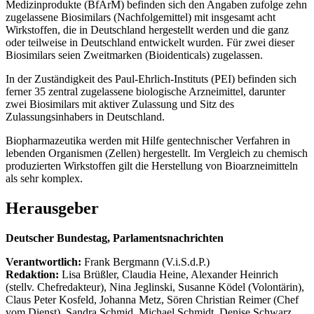
Medizinprodukte (BfArM) befinden sich den Angaben zufolge zehn
zugelassene Biosimilars (Nachfolgemittel) mit insgesamt acht
Wirkstoffen, die in Deutschland hergestellt werden und die ganz
oder teilweise in Deutschland entwickelt wurden. Für zwei dieser
Biosimilars seien Zweitmarken (Bioidenticals) zugelassen.
In der Zuständigkeit des Paul-Ehrlich-Instituts (PEI) befinden sich
ferner 35 zentral zugelassene biologische Arzneimittel, darunter
zwei Biosimilars mit aktiver Zulassung und Sitz des
Zulassungsinhabers in Deutschland.
Biopharmazeutika werden mit Hilfe gentechnischer Verfahren in
lebenden Organismen (Zellen) hergestellt. Im Vergleich zu chemisch
produzierten Wirkstoffen gilt die Herstellung von Bioarzneimitteln
als sehr komplex.
Herausgeber
Deutscher Bundestag, Parlamentsnachrichten
Verantwortlich:
Frank Bergmann (V.i.S.d.P.)
Redaktion:
Lisa Brüßler, Claudia Heine, Alexander Heinrich
(stellv. Chefredakteur), Nina Jeglinski,
Susanne Ködel (Volontärin),
Claus Peter Kosfeld, Johanna Metz, Sören Christian Reimer (Chef
vom Dienst), Sandra Schmid, Michael Schmidt, Denise Schwarz,