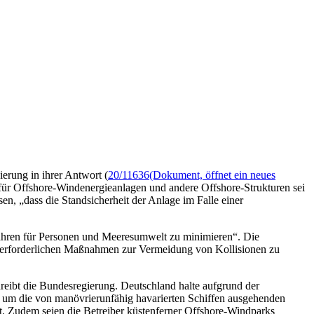
erung in ihrer Antwort (
20/11636
(Dokument, öffnet ein neues
für Offshore-Windenergieanlagen und andere Offshore-Strukturen sei
n, „dass die Standsicherheit der Anlage im Falle einer
fahren für Personen und Meeresumwelt zu minimieren“. Die
e erforderlichen Maßnahmen zur Vermeidung von Kollisionen zu
reibt die Bundesregierung. Deutschland halte aufgrund der
, um die von manövrierunfähig havarierten Schiffen ausgehenden
rt. Zudem seien die Betreiber küstenferner Offshore-Windparks