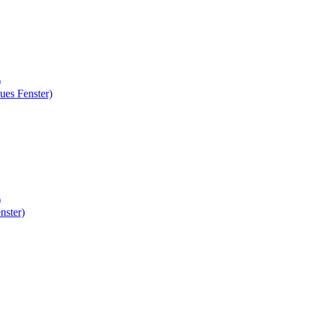
)
ues Fenster)
)
nster)