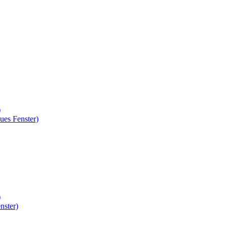
)
ues Fenster)
)
nster)