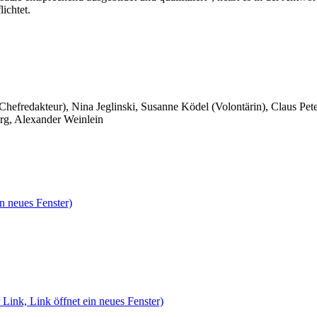
ichtet.
 Chefredakteur), Nina Jeglinski,
Susanne Ködel (Volontärin),
Claus Pet
rg, Alexander Weinlein
n neues Fenster)
 Link, Link öffnet ein neues Fenster)