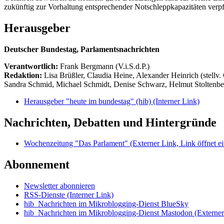
zukünftig zur Vorhaltung entsprechender Notschleppkapazitäten verpfl
Herausgeber
Deutscher Bundestag, Parlamentsnachrichten
Verantwortlich:
Frank Bergmann (V.i.S.d.P.)
Redaktion:
Lisa Brüßler, Claudia Heine, Alexander Heinrich (stellv.
Sandra Schmid, Michael Schmidt, Denise Schwarz, Helmut Stoltenbe
Herausgeber "heute im bundestag" (hib)
(Interner Link)
Nachrichten, Debatten und Hintergründe
Wochenzeitung "Das Parlament"
(Externer Link, Link öffnet ei
Abonnement
Newsletter abonnieren
RSS-Dienste
(Interner Link)
hib_Nachrichten im Mikroblogging-Dienst BlueSky
hib_Nachrichten im Mikroblogging-Dienst Mastodon
(Externer