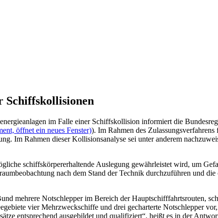
Schiffskollisionen
rgieanlagen im Falle einer Schiffskollision informiert die Bundesregi
nt, öffnet ein neues Fenster)
). Im Rahmen des Zulassungsverfahrens 
ung. Im Rahmen dieser Kollisionsanalyse sei unter anderem nachzuweise
mögliche schiffskörpererhaltende Auslegung gewährleistet wird, um Ge
e Seeraumbeobachtung nach dem Stand der Technik durchzuführen und di
Bund mehrere Notschlepper im Bereich der Hauptschifffahrtsrouten, sch
eegebiete vier Mehrzweckschiffe und drei gecharterte Notschlepper vor
tze entsprechend ausgebildet und qualifiziert“, heißt es in der Antwo