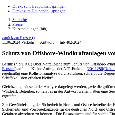
Direkt zum Hauptinhalt springen
Direkt zum Hauptmenü springen
Startseite
Presse
Kurzmeldungen (hib)
zurück zu:
Presse
()
11.06.2024
Verkehr — Antwort — hib 402/2024
Schutz von Offshore-Windkraftanlagen vor 
Berlin: (hib/HAU) Über Notfallpläne zum Schutz von Offshore-Windene
Fenster)
) auf eine Kleine Anfrage der AfD-Fraktion (
20/11286
(Dokume
regelmäßig eine Kollisionsanalyse durchzuführen, schreibt die Regier
Schiffskollision erhalten bleibt“.
Gleichzeitig müsse in der Analyse dargelegt werden, „wie die größt
Windpark-Betreiber, so heißt es in der Antwort weiter, hätten ein
ergreifen.
Zur Gewährleistung der Sicherheit in Nord- und Ostsee betreibe der 
Sicherheits- und Vorsorgekonzepte für die deutschen Nord- und Osts
Gefahren abwehren zu können. „Die Besatzungen sind für solche Einsä