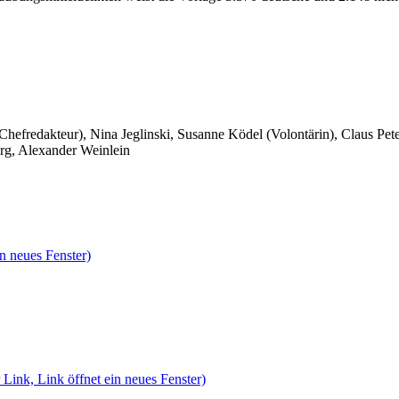
 Chefredakteur), Nina Jeglinski,
Susanne Ködel (Volontärin),
Claus Pet
rg, Alexander Weinlein
n neues Fenster)
 Link, Link öffnet ein neues Fenster)