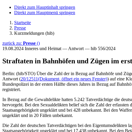
Direkt zum Hauptinhalt springen
Direkt zum Hauptmenü springen
Startseite
Presse
Kurzmeldungen (hib)
zurück zu:
Presse
()
19.08.2024
Inneres und Heimat — Antwort — hib 556/2024
Straftaten in Bahnhöfen und Zügen im ers
Berlin: (hib/STO) Über die Zahl der in Bezug auf Bahnhöfe und Züge d
Antwort (
20/12511
(Dokument, öffnet ein neues Fenster)
) auf eine Kl
Bundespolizei in der ersten Hälfte dieses Jahres in Bezug auf Bahnh
registriert.
In Bezug auf die Gewaltdelikte hatten 5.242 Tatverdächtige die deuts
hervorgeht. Bei den Sexualdelikten belief sich die Zahl der erfasste
Staatsangehörigkeit ungeklärt und bei 428 unbekannt. Bei den Waffend
ungeklärt und in 20 Fällen unbekannt.
Die Zahl der deutschen Tatverdächtigen bei den Eigentumsdelikten lag
Staatsangehörigkeit ungeklärt und bei 17.438 unbekannt. Bei den Bet