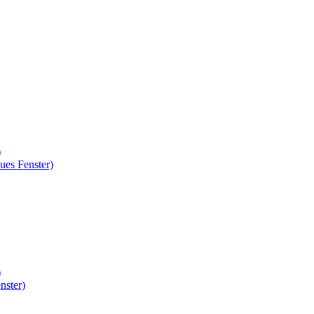
)
ues Fenster)
)
nster)