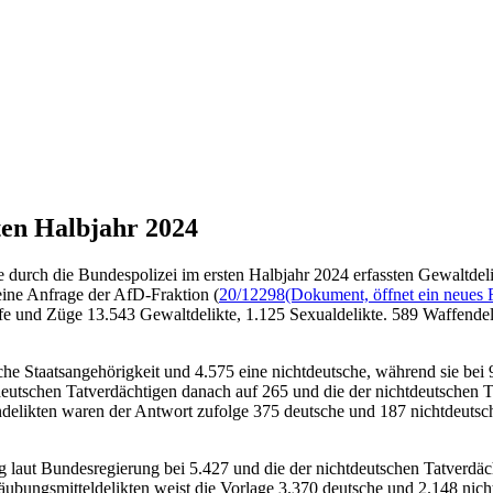
ten Halbjahr 2024
urch die Bundespolizei im ersten Halbjahr 2024 erfassten Gewaltdelikt
eine Anfrage der AfD-Fraktion (
20/12298
(Dokument, öffnet ein neues 
öfe und Züge 13.543 Gewaltdelikte, 1.125 Sexualdelikte. 589 Waffende
che Staatsangehörigkeit und 4.575 eine nichtdeutsche, während sie bei
n deutschen Tatverdächtigen danach auf 265 und die der nichtdeutschen T
elikten waren der Antwort zufolge 375 deutsche und 187 nichtdeutsche T
 laut Bundesregierung bei 5.427 und die der nichtdeutschen Tatverdäch
äubungsmitteldelikten weist die Vorlage 3.370 deutsche und 2.148 nich