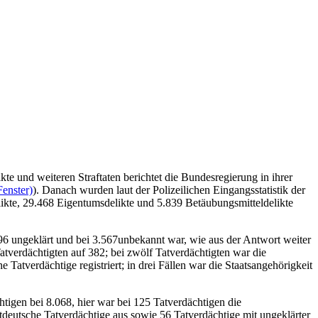
e und weiteren Straftaten berichtet die Bundesregierung in ihrer
Fenster)
). Danach wurden laut der Polizeilichen Eingangsstatistik der
likte, 29.468 Eigentumsdelikte und 5.839 Betäubungsmitteldelikte
 96 ungeklärt und bei 3.567unbekannt war, wie aus der Antwort weiter
atverdächtigten auf 382; bei zwölf Tatverdächtigten war die
atverdächtige registriert; in drei Fällen war die Staatsangehörigkeit
tigen bei 8.068, hier war bei 125 Tatverdächtigen die
tdeutsche Tatverdächtige aus sowie 56 Tatverdächtige mit ungeklärter