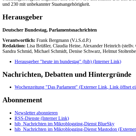
und 230 mit unbekannter Staatsangehörigkeit.
Herausgeber
Deutscher Bundestag, Parlamentsnachrichten
Verantwortlich:
Frank Bergmann (V.i.S.d.P.)
Redaktion:
Lisa Brüßler, Claudia Heine, Alexander Heinrich (stellv.
Sandra Schmid, Michael Schmidt, Denise Schwarz, Helmut Stoltenbe
Herausgeber "heute im bundestag" (hib)
(Interner Link)
Nachrichten, Debatten und Hintergründe
Wochenzeitung "Das Parlament"
(Externer Link, Link öffnet ei
Abonnement
Newsletter abonnieren
RSS-Dienste
(Interner Link)
hib_Nachrichten im Mikroblogging-Dienst BlueSky
hib_Nachrichten im Mikroblogging-Dienst Mastodon
(Externer