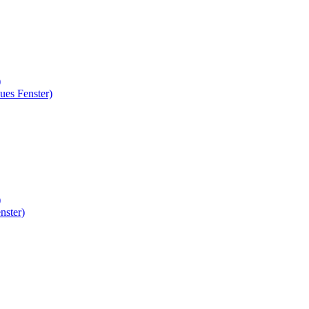
)
ues Fenster)
)
nster)