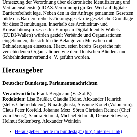
Umsetzung der Verordnung über elektronische Identifizierung und
Vertrauensdienste (eIDAS-Verordnung) großen Wert auf digitale
Barrierefreiheit lege. Neben den in der Anfrage genannten Gesetzen
bilde das Barrierefreiheitsstärkungsgesetz die gesetzliche Grundlage
für diese Bemühungen. Innerhalb des Architektur- und
Konsultationsprozesses für European Digital Identity Wallets
(EUDI-Wallets) würden gezielt Verbände und Organisationen
eingebunden, die sich für die Belange von Menschen mit
Behinderungen einsetzen. Hierzu seien bereits Gespräche mit
verschiedenen Organisationen wie dem Deutschen Blinden- und
Sehbehindertenverband e. V. geführt worden.
Herausgeber
Deutscher Bundestag, Parlamentsnachrichten
Verantwortlich:
Frank Bergmann (V.i.S.d.P.)
Redaktion:
Lisa Brüßler, Claudia Heine, Alexander Heinrich
(stellv. Chefredakteur), Nina Jeglinski,
Susanne Ködel (Volontärin),
Claus Peter Kosfeld, Johanna Metz, Sören Christian Reimer (Chef
vom Dienst), Sandra Schmid, Michael Schmidt, Denise Schwarz,
Helmut Stoltenberg, Alexander Weinlein
Herausgeber "heute im bundestag" (hib)
(Interner Link)