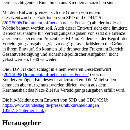
berücksichtigenden Einnahmen aus Krediten abzuziehen sind.
Mit dem Entwurf grenzen sich die Grünen von einem
Gesetzentwurf der Fraktionen von SPD und CDU/CSU
(
20/15096
(Dokument, öffnet ein neues Fenster)
) ab, der in dieser
Woche beraten werden soll. Auch dieser Entwurf sieht eine limitierte
Bereichsausnahme für Verteidigungsausgaben vor, setzt die Grenze
aber bereits bei einem Prozent des BIP an. Zudem sei der Begriff der
Verteidigungsausgaben „viel zu eng“ gefasst, kritisieren die Grünen
in ihrem Entwurf. So könnten „die drängenden Fragen im Bereich
Gesamtverteidigung und sicherheitspolitischer Aufgaben“ nicht
gelöst werden, heißt es weiter.
Die FDP-Fraktion schlägt in einem weiteren Gesetzentwurf
(
20/15099
(Dokument, öffnet ein neues Fenster)
) vor, das
Sondervermögen Bundeswehr aufzustocken. Die Mittel sollen
demnach aber nur genutzt werden dürfen, wenn aus dem
Kernhaushalt das Nato-Ziel für Verteidigungsausgaben erfüllt wird.
Die hib-Meldung zum Entwurf von SPD und CDU/CSU:
https://www.bundestag.de/presse/hib/kurzmeldungen-
1056718
(Interner Link)
Herausgeber