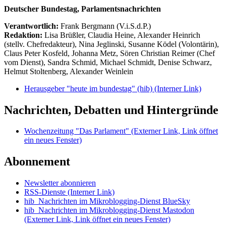
Deutscher Bundestag, Parlamentsnachrichten
Verantwortlich:
Frank Bergmann (V.i.S.d.P.)
Redaktion:
Lisa Brüßler, Claudia Heine, Alexander Heinrich
(stellv. Chefredakteur), Nina Jeglinski,
Susanne Ködel (Volontärin),
Claus Peter Kosfeld, Johanna Metz, Sören Christian Reimer (Chef
vom Dienst), Sandra Schmid, Michael Schmidt, Denise Schwarz,
Helmut Stoltenberg, Alexander Weinlein
Herausgeber "heute im bundestag" (hib)
(Interner Link)
Nachrichten, Debatten und Hintergründe
Wochenzeitung "Das Parlament"
(Externer Link, Link öffnet
ein neues Fenster)
Abonnement
Newsletter abonnieren
RSS-Dienste
(Interner Link)
hib_Nachrichten im Mikroblogging-Dienst BlueSky
hib_Nachrichten im Mikroblogging-Dienst Mastodon
(Externer Link, Link öffnet ein neues Fenster)