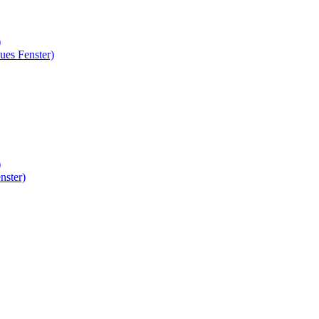
)
ues Fenster)
)
nster)