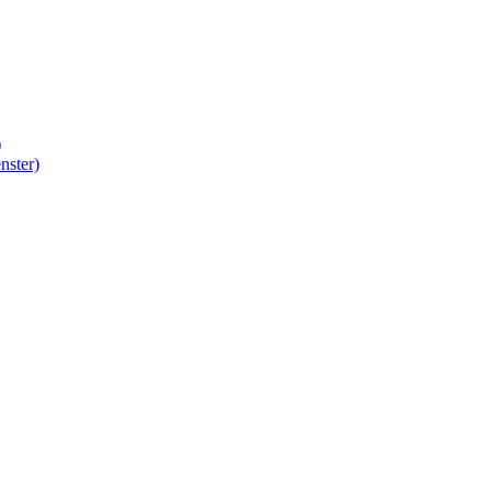
)
nster)