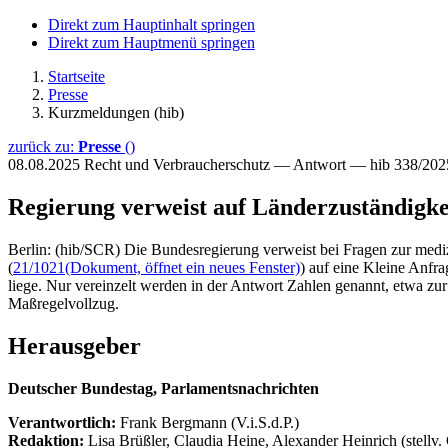
Direkt zum Hauptinhalt springen
Direkt zum Hauptmenü springen
Startseite
Presse
Kurzmeldungen (hib)
zurück zu:
Presse
()
08.08.2025
Recht und Verbraucherschutz — Antwort — hib 338/202
Regierung verweist auf Länderzuständigkei
Berlin: (hib/SCR) Die Bundesregierung verweist bei Fragen zur medi
(
21/1021
(Dokument, öffnet ein neues Fenster)
) auf eine Kleine Anfr
liege. Nur vereinzelt werden in der Antwort Zahlen genannt, etwa z
Maßregelvollzug.
Herausgeber
Deutscher Bundestag, Parlamentsnachrichten
Verantwortlich:
Frank Bergmann (V.i.S.d.P.)
Redaktion:
Lisa Brüßler, Claudia Heine, Alexander Heinrich (stellv.