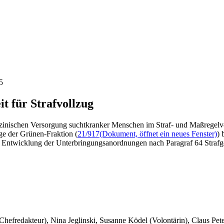
5
t für Strafvollzug
zinischen Versorgung suchtkranker Menschen im Straf- und Maßregelvol
age der Grünen-Fraktion (
21/917
(Dokument, öffnet ein neues Fenster)
) 
ur Entwicklung der Unterbringungsanordnungen nach Paragraf 64 Straf
 Chefredakteur), Nina Jeglinski,
Susanne Ködel (Volontärin),
Claus Pet