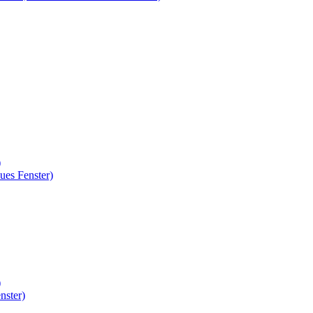
)
ues Fenster)
)
nster)