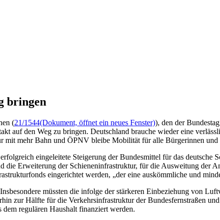
g bringen
nen (
21/1544
(Dokument, öffnet ein neues Fenster)
), den der Bundestag
akt auf den Weg zu bringen. Deutschland brauche wieder eine verlässli
r mit mehr Bahn und ÖPNV bleibe Mobilität für alle Bürgerinnen und 
rfolgreich eingeleitete Steigerung der Bundesmittel für das deutsche 
 die Erweiterung der Schieneninfrastruktur, für die Ausweitung der A
astrukturfonds eingerichtet werden, „der eine auskömmliche und minde
Insbesondere müssten die infolge der stärkeren Einbeziehung von Lu
n zur Hälfte für die Verkehrsinfrastruktur der Bundesfernstraßen un
s dem regulären Haushalt finanziert werden.