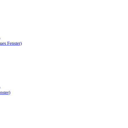
)
ues Fenster)
)
nster)