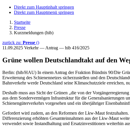
Direkt zum Hauptinhalt springen
Direkt zum Hauptmenü springen
Startseite
Presse
Kurzmeldungen (hib)
zurück zu:
Presse
()
11.09.2025
Verkehr — Antrag — hib 416/2025
Grüne wollen Deutschlandtakt auf den We
Berlin: (hib/HAU) In einem Antrag der Fraktion Bündnis 90/Die Grü
Erweiterung des Schienennetzes sicherzustellen und den Deutschlandt
Bahnverkehr werde Deutschland seine Klimaschutzziele erreichen, nu
Deshalb muss aus Sicht der Grünen „die von der Vorgängerregierung e
aus dem Sondervermögen Infrastruktur für die Generalsanierungen und
Schienengüterverkehrs vorgesehen und ein überjähriger Eisenbahninfr
Gefordert wird zudem, an den Reformen der Lkw-Maut festzuhalten. 
Differenzierung erhöhten Gesamteinnahmen aus der Lkw-Maut weiterhi
verwendet sowie Instandhaltung und Ersatzinvestitionen weiterhin au