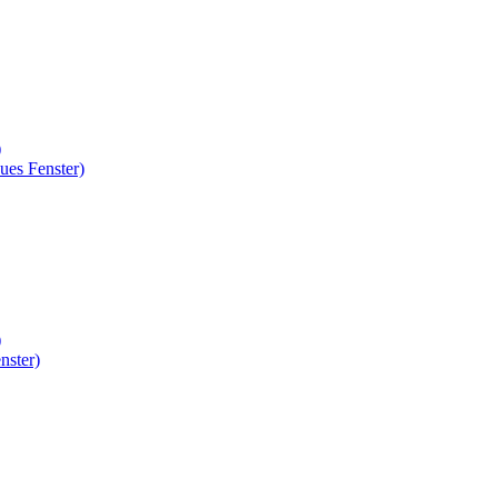
)
ues Fenster)
)
nster)