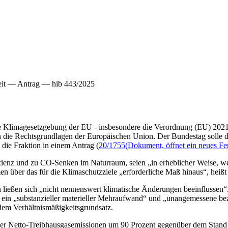
heit — Antrag — hib 443/2025
 Klimagesetzgebung der EU - insbesondere die Verordnung (EU) 2021/1
en die Rechtsgrundlagen der Europäischen Union. Der Bundestag soll
 die Fraktion in einem Antrag (
20/1755
(Dokument, öffnet ein neues Fe
ienz und zu CO-Senken im Naturraum, seien „in erheblicher Weise, wenn
 über das für die Klimaschutzziele „erforderliche Maß hinaus“, heißt 
ließen sich „nicht nennenswert klimatische Änderungen beeinflussen“. G
, ein „substanzieller materieller Mehraufwand“ und „unangemessene 
dem Verhältnismäßigkeitsgrundsatz.
r Netto-Treibhausgasemissionen um 90 Prozent gegenüber dem Stand vo