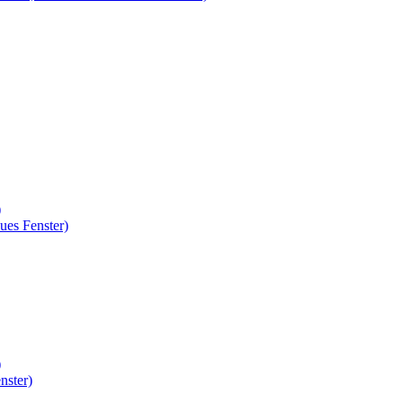
)
ues Fenster)
)
nster)