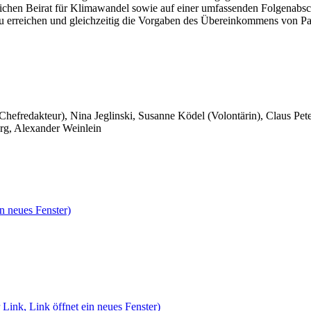
chen Beirat für Klimawandel sowie auf einer umfassenden Folgenabschä
 zu erreichen und gleichzeitig die Vorgaben des Übereinkommens von Par
 Chefredakteur), Nina Jeglinski,
Susanne Ködel (Volontärin),
Claus Pet
rg, Alexander Weinlein
n neues Fenster)
 Link, Link öffnet ein neues Fenster)