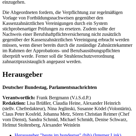
einzugehen.
Die Abgeordneten fordern, die Verpflichtung zur regelmäßigen
Vorlage von Fortbildungsnachweisen gegenüber den
Kassenzahnärztlichen Vereinigungen durch ein System
stichprobenartiger Prüfungen zu ersetzen. Zudem sollte der
Nachweis einer Berufshaftpflichtversicherung nicht zusätzlich
gegenüber der Kassenzahnärztlichen Vereinigung erbracht werden
müssen, wenn dieser bereits durch die zuständige Zahnärztekammer
im Rahmen der Approbations- und Berufsausübungspflichten
überprüft werde. Ferner soll die Strahlenschutzverordnung
zahnarztpraxistauglich angepasst werden.
Herausgeber
Deutscher Bundestag, Parlamentsnachrichten
Verantwortlich:
Frank Bergmann (V.i.S.d.P.)
Redaktion:
Lisa Brüßler, Claudia Heine, Alexander Heinrich
(stellv. Chefredakteur), Nina Jeglinski,
Susanne Ködel (Volontärin),
Claus Peter Kosfeld, Johanna Metz, Sören Christian Reimer (Chef
vom Dienst), Sandra Schmid, Michael Schmidt, Denise Schwarz,
Helmut Stoltenberg, Alexander Weinlein
Herausgeber "heute im bundestag" (hib)
(Interner Link)