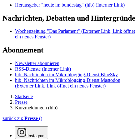
Herausgeber "heute im bundestag" (hib)
(Interner Link)
Nachrichten, Debatten und Hintergründe
Wochenzeitung "Das Parlament"
(Externer Link, Link öffnet
ein neues Fenster)
Abonnement
Newsletter abonnieren
RSS-Dienste
(Interner Link)
hib_Nachrichten im Mikroblogging-Dienst BlueSky
hib_Nachrichten im Mikroblogging-Dienst Mastodon
(Externer Link, Link öffnet ein neues Fenster)
Startseite
Presse
Kurzmeldungen (hib)
zurück zu:
Presse
()
Instagram