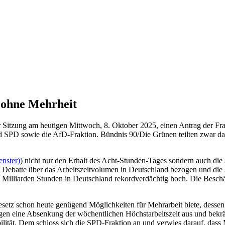
 ohne Mehrheit
er Sitzung am heutigen Mittwoch, 8. Oktober 2025, einen Antrag der F
 SPD sowie die AfD-Fraktion. Bündnis 90/Die Grünen teilten zwar das 
enster)
) nicht nur den Erhalt des Acht-Stunden-Tages sondern auch di
te Debatte über das Arbeitszeitvolumen in Deutschland bezogen und di
61 Milliarden Stunden in Deutschland rekordverdächtig hoch. Die Beschä
esetz schon heute genügend Möglichkeiten für Mehrarbeit biete, dessen
egen eine Absenkung der wöchentlichen Höchstarbeitszeit aus und bekräf
ilität. Dem schloss sich die SPD-Fraktion an und verwies darauf, dass 