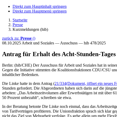
Direkt zum Hauptinhalt springen
Direkt zum Hauptmenü springen
Startseite
Presse
Kurzmeldungen (hib)
zurück zu:
Presse
()
08.10.2025
Arbeit und Soziales — Ausschuss — hib 478/2025
Antrag für Erhalt des Acht-Stunden-Tages
Berlin: (hib/CHE) Der Ausschuss für Arbeit und Soziales hat in sein
Gegen die Initiative stimmten die Koalitionsfraktionen CDU/CSU und
inhaltlicher Bedenken.
Die Linke hatte in dem Antrag (
21/334
(Dokument, öffnet ein neues F
Stunden gefordert. Die Abgeordneten haben sich darin auf die jüngs
arbeiten: „Das Arbeitszeitvolumen aller Erwerbstätigen ist mit über 
50 Prozent unbezahlt“, schreiben sie etwa.
In der Beratung betonte Die Linke noch einmal, dass das Arbeitszeitg
von Tarifverträgen profitieren. Die Unionsfraktion sprach sich klar g
nicht das Ziel von Mehrarbeit verfolge. Es gehe allein um mehr Flexib