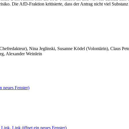
siko. Die AfD-Fraktion kritisierte, dass der Antrag nicht viel Substanz 
 Chefredakteur), Nina Jeglinski,
Susanne Ködel (Volontärin),
Claus Pet
rg, Alexander Weinlein
n neues Fenster)
 Link, Link öffnet ein neues Fenster)