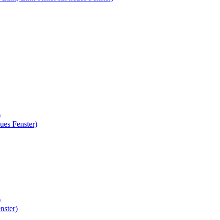
)
ues Fenster)
)
nster)