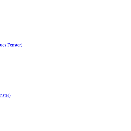
)
ues Fenster)
)
nster)