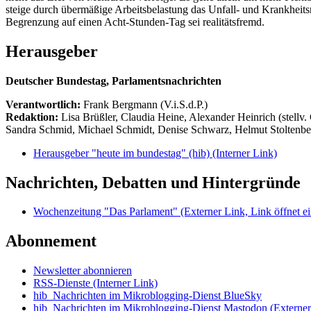
steige durch übermäßige Arbeitsbelastung das Unfall- und Krankheitsri
Begrenzung auf einen Acht-Stunden-Tag sei realitätsfremd.
Herausgeber
Deutscher Bundestag, Parlamentsnachrichten
Verantwortlich:
Frank Bergmann (V.i.S.d.P.)
Redaktion:
Lisa Brüßler, Claudia Heine, Alexander Heinrich (stellv.
Sandra Schmid, Michael Schmidt, Denise Schwarz, Helmut Stoltenbe
Herausgeber "heute im bundestag" (hib)
(Interner Link)
Nachrichten, Debatten und Hintergründe
Wochenzeitung "Das Parlament"
(Externer Link, Link öffnet ei
Abonnement
Newsletter abonnieren
RSS-Dienste
(Interner Link)
hib_Nachrichten im Mikroblogging-Dienst BlueSky
hib_Nachrichten im Mikroblogging-Dienst Mastodon
(Externer