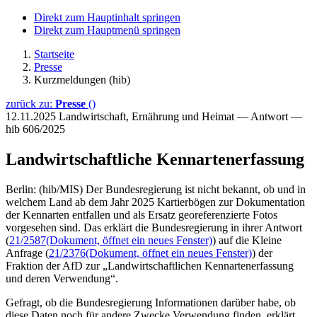
Direkt zum Hauptinhalt springen
Direkt zum Hauptmenü springen
Startseite
Presse
Kurzmeldungen (hib)
zurück zu:
Presse
()
12.11.2025
Landwirtschaft, Ernährung und Heimat — Antwort —
hib 606/2025
Landwirtschaftliche Kennartenerfassung
Berlin: (hib/MIS) Der Bundesregierung ist nicht bekannt, ob und in
welchem Land ab dem Jahr 2025 Kartierbögen zur Dokumentation
der Kennarten entfallen und als Ersatz georeferenzierte Fotos
vorgesehen sind. Das erklärt die Bundesregierung in ihrer Antwort
(
21/2587
(Dokument, öffnet ein neues Fenster)
) auf die Kleine
Anfrage (
21/2376
(Dokument, öffnet ein neues Fenster)
) der
Fraktion der AfD zur „Landwirtschaftlichen Kennartenerfassung
und deren Verwendung“.
Gefragt, ob die Bundesregierung Informationen darüber habe, ob
diese Daten noch für andere Zwecke Verwendung finden, erklärt