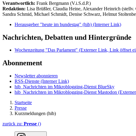
Verantwortlich:
Frank Bergmann (V.i.S.d.P.)
Redaktion:
Lisa Brüßler, Claudia Heine, Alexander Heinrich (stellv.
Sandra Schmid, Michael Schmidt, Denise Schwarz, Helmut Stoltenbe
Herausgeber "heute im bundestag" (hib)
(Interner Link)
Nachrichten, Debatten und Hintergründe
Wochenzeitung "Das Parlament"
(Externer Link, Link öffnet ei
Abonnement
Newsletter abonnieren
RSS-Dienste
(Interner Link)
hib_Nachrichten im Mikroblogging-Dienst BlueSky
hib_Nachrichten im Mikroblogging-Dienst Mastodon
(Externer
Startseite
Presse
Kurzmeldungen (hib)
zurück zu:
Presse
()