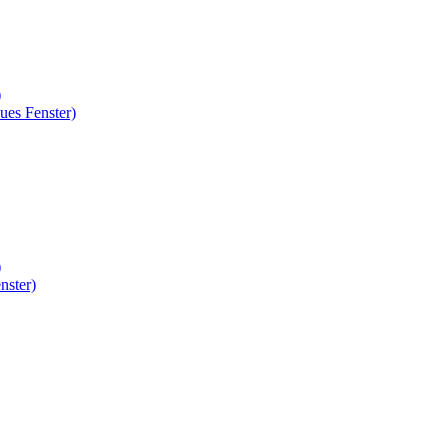
)
ues Fenster)
)
nster)