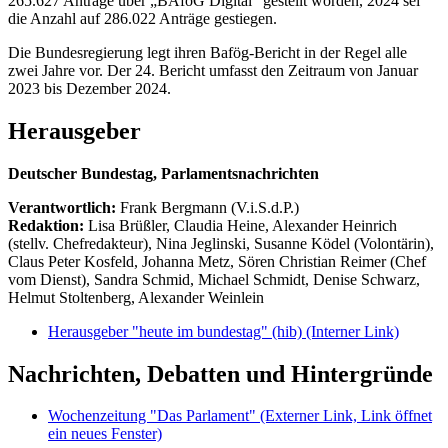
265.627 Anträge über „BAföG Digital“ gestellt worden, 2024 sei
die Anzahl auf 286.022 Anträge gestiegen.
Die Bundesregierung legt ihren Bafög-Bericht in der Regel alle
zwei Jahre vor. Der 24. Bericht umfasst den Zeitraum von Januar
2023 bis Dezember 2024.
Herausgeber
Deutscher Bundestag, Parlamentsnachrichten
Verantwortlich:
Frank Bergmann (V.i.S.d.P.)
Redaktion:
Lisa Brüßler, Claudia Heine, Alexander Heinrich
(stellv. Chefredakteur), Nina Jeglinski,
Susanne Ködel (Volontärin),
Claus Peter Kosfeld, Johanna Metz, Sören Christian Reimer (Chef
vom Dienst), Sandra Schmid, Michael Schmidt, Denise Schwarz,
Helmut Stoltenberg, Alexander Weinlein
Herausgeber "heute im bundestag" (hib)
(Interner Link)
Nachrichten, Debatten und Hintergründe
Wochenzeitung "Das Parlament"
(Externer Link, Link öffnet
ein neues Fenster)