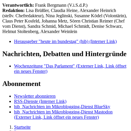
Verantwortlich:
Frank Bergmann (V.i.S.d.P.)
Redaktion:
Lisa Brüßler, Claudia Heine, Alexander Heinrich
(stellv. Chefredakteur), Nina Jeglinski,
Susanne Ködel (Volontärin),
Claus Peter Kosfeld, Johanna Metz, Sören Christian Reimer (Chef
vom Dienst), Sandra Schmid, Michael Schmidt, Denise Schwarz,
Helmut Stoltenberg, Alexander Weinlein
Herausgeber "heute im bundestag" (hib)
(Interner Link)
Nachrichten, Debatten und Hintergründe
Wochenzeitung "Das Parlament"
(Externer Link, Link öffnet
ein neues Fenster)
Abonnement
Newsletter abonnieren
RSS-Dienste
(Interner Link)
hib_Nachrichten im Mikroblogging-Dienst BlueSky
hib_Nachrichten im Mikroblogging-Dienst Mastodon
(Externer Link, Link öffnet ein neues Fenster)
Startseite